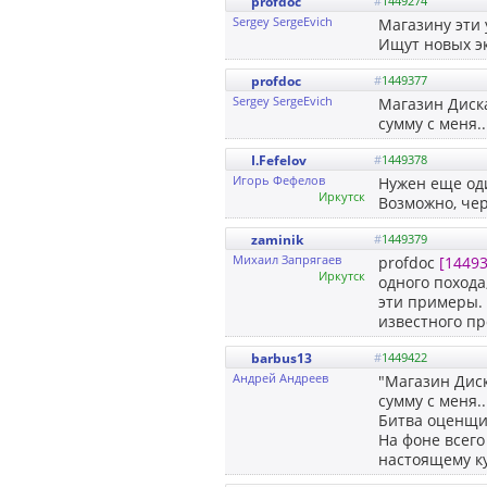
profdoc
#
1449274
Sergey SergeEvich
Магазину эти
Ищут новых э
profdoc
#
1449377
Sergey SergeEvich
Магазин Диска
сумму с меня..
I.Fefelov
#
1449378
Игорь Фефелов
Нужен еще од
Иркутск
Возможно, чер
zaminik
#
1449379
Михаил Запрягаев
profdoc
[14493
Иркутск
одного похода
эти примеры.
известного пр
barbus13
#
1449422
Андрей Андреев
"Магазин Диск
сумму с меня..
Битва оценщик
На фоне всего
настоящему ку