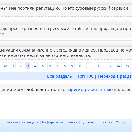
ньги не портили репутацию. Но это суровый русский сервис))
адо просто разнести по ресурсам. Чтобы и про продавца и про 
ли.
, ситуация связана именно с сегодняшним днем. Продавец не м
 и не хочет нести за него ответственность.
««
1
2
3
4
5
6
7
8
9
10
11
12
13
14
»»
Все разделы
|
Топ-100
|
Переход в разде
ения могут добавлять только
зарегистрированные
пользов
Главная
|
Календарь
|
Информация
|
Статьи
|
Турсервис
|
Погода
|
Форум