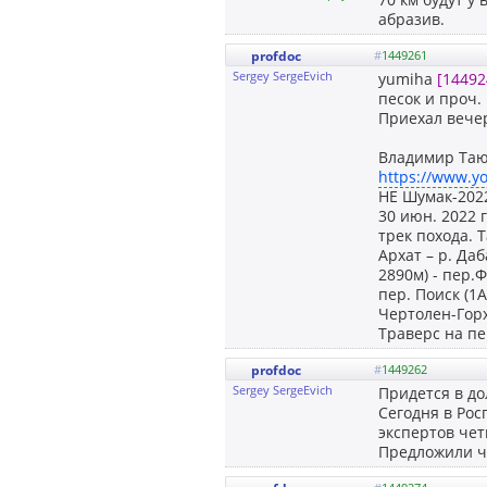
абразив.
profdoc
#
1449261
Sergey SergeEvich
yumiha
[14492
песок и проч.
Приехал вечер
Владимир Таюр
https://www.y
НЕ Шумак-2022
30 июн. 2022 
трек похода. Т
Архат – р. Даб
2890м) - пер.Ф
пер. Поиск (1А
Чертолен-Горх
Траверс на пер
profdoc
#
1449262
Sergey SergeEvich
Придется в дол
Сегодня в Рос
экспертов чет
Предложили ч