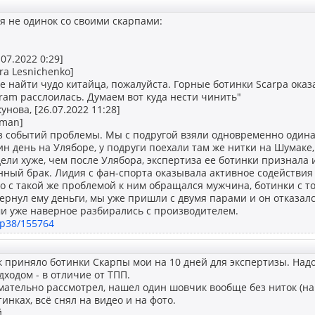
ся не одинок со своими скарпами:
.07.2022 0:29]
ra Lesnichenko]
е найти чудо китайца, пожалуйста. Горные ботинки Scarpa оказ
ram расслоилась. Думаем вот куда нести чинить"
нова, [26.07.2022 11:28]
oman]
ез событий проблемы. Мы с подругой взяли одновременно одина
ин день на Уляборе, у подруги поехали там же нитки на Шумаке
ели хуже, чем после Улябора, экспертиза ее ботинки признала
ный брак. Лидия с фан-спорта оказывала активное содействия 
то с такой же проблемой к ним обращался мужчина, ботинки с т
ернул ему деньги, мы уже пришли с двумя парами и он отказалс
ми уже наверное разбирались с производителем.
rip38/155764
приняло ботинки Скарпы мои на 10 дней для экспертизы. Надо 
ходом - в отличие от ТПП.
ательно рассмотрел, нашел один шовчик вообще без ниток (на
инках, всё снял на видео и на фото.
...