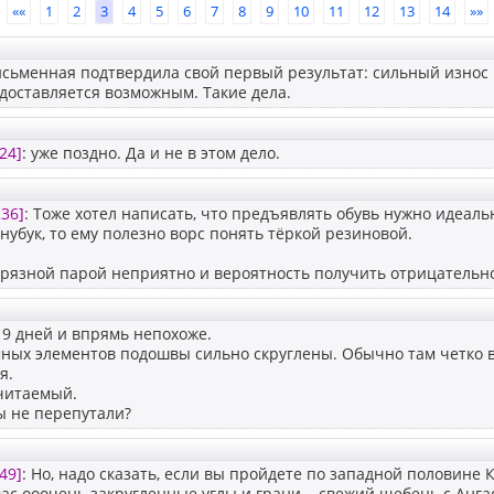
««
1
2
3
4
5
6
7
8
9
10
11
12
13
14
»»
исьменная подтвердила свой первый результат: сильный износ
доставляется возможным. Такие дела.
24]
: уже поздно. Да и не в этом дело.
36]
: Тоже хотел написать, что предъявлять обувь нужно идеал
х нубук, то ему полезно ворс понять тёркой резиновой.
рязной парой неприятно и вероятность получить отрицательн
 9 дней и впрямь непохоже.
мных элементов подошвы сильно скруглены. Обычно там четко 
я.
 читаемый.
ы не перепутали?
49]
: Но, надо сказать, если вы пройдете по западной половине 
 вас ооочень закругленные углы и грани... свежий щебень с Анг