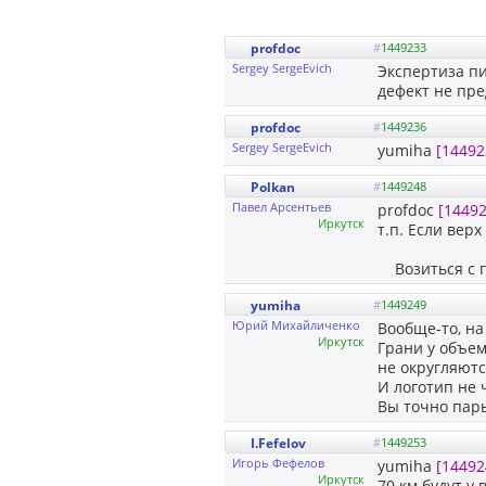
profdoc
#
1449233
Sergey SergeEvich
Экспертиза п
дефект не пре
profdoc
#
1449236
Sergey SergeEvich
yumiha
[14492
Polkan
#
1449248
Павел Арсентьев
profdoc
[14492
Иркутск
т.п. Если вер
Возиться с г
yumiha
#
1449249
Юрий Михайличенко
Вообще-то, на
Иркутск
Грани у объе
не округляютс
И логотип не
Вы точно пар
I.Fefelov
#
1449253
Игорь Фефелов
yumiha
[14492
Иркутск
70 км будут у