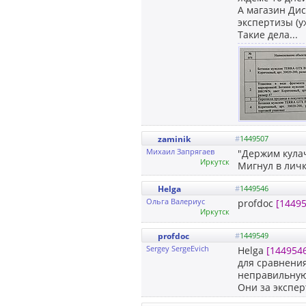
А магазин Дис
экспертизы (уж
Такие дела...
zaminik
#
1449507
Михаил Запрягаев
"Держим кулач
Иркутск
Мигнул в личк
Helga
#
1449546
Ольга Валериус
profdoc
[14495
Иркутск
profdoc
#
1449549
Sergey SergeEvich
Helga
[144954
для сравнения
неправильную 
Они за экспер