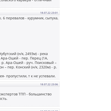
18.07.22 23:01
. 6 перевалов - курумник, сыпуха,
убутский (н/к, 2493м) - река
й Ара-Ошей - пер. Перец (1А,
 - р. Ара-Ошей - руч. Поисковый –
н – пер. Конский (н/к, 2320м) - р.
ея- пропустили, т к не успевали.
18.07.22 23:06
 экспертов ТПП - большинство
ость.