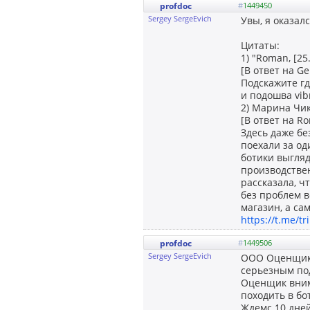
profdoc
#
1449450
Sergey SergeEvich
Увы, я оказал
Цитаты:
1) "Roman, [25
[В ответ на Ge
Подскажите гд
и подошва vib
2) Марина Чику
[В ответ на R
Здесь даже б
поехали за од
ботики выгляд
производствен
рассказала, ч
без проблем в
магазин, а са
https://t.me/t
profdoc
#
1449506
Sergey SergeEvich
ООО Оценщик 
серьезным под
Оценщик вним
походить в бот
Ждемс 10 дней