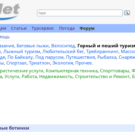
ция
Статьи
Турсервис
Погода
Форум
мощь
азание
,
Беговые лыжи
,
Велосипед
,
Горный и пеший туриз
и
,
Лыжный туризм
,
Любительский бег
,
Трейлраннинг
,
Массо
де
,
По Байкалу
,
Под парусом
,
Путешествия
,
Рыбалка
,
Снаряж
вы
,
Спортзал
,
Триатлон
,
Экология
,
Прочее
.
ристические услуги
,
Компьютерная техника
,
Спорттовары
,
Ф
а
,
Услуги
,
Работа
,
Недвижимость
,
Строительство и Ремонт
,
Б
вые ботинки