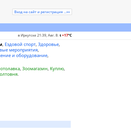
Вход на сайт и регистрация ...»»
в Иркутске 21:39, Авг. 8
:
t
+17
°
C
м
,
Ездовой спорт
,
Здоровье
,
вые мероприятия
,
ение и оборудование
,
отолавка
,
Зоомагазин
,
Куплю
,
олтовня
.