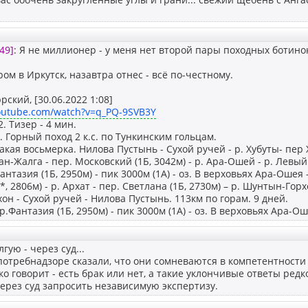
49]
: Я не миллионер - у меня нет второй пары походных ботинок
ом в Иркутск, назавтра отнес - всё по-честному.
ский, [30.06.2022 1:08]
outube.com/watch?v=q_PQ-9SVB3Y
. Тизер - 4 мин.
г. Горный поход 2 к.с. по Тункинским гольцам.
акая восьмерка. Нилова Пустынь - Сухой ручей - р. Хубуты- пер Х
ан-Жалга - пер. Московский (1Б, 3042м) - р. Ара-Ошей - р. Левы
антазия (1Б, 2950м) - пик 3000м (1А) - оз. В верховьях Ара-Ошея
*, 2806м) - р. Архат - пер. Светлана (1Б, 2730м) – р. Шунтын-Горхо
он - Сухой ручей - Нилова Пустынь. 113км по горам. 9 дней.
.Фантазия (1Б, 2950м) - пик 3000м (1А) - оз. В верховьях Ара-Ош
гую - через суд...
потребнадзоре сказали, что они сомневаются в компетентности
ко говорит - есть брак или нет, а такие уклончивые ответы редк
ерез суд запросить независимую экспертизу.