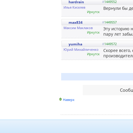
hardrain
#
1449552
Илья Киселев
Вернули бы де
Иркутск
max834
#
1449557
Максим Маклаков
Эту историю н
Иркутск
пару лет забы
yumiha
#
1449572
Юрий Михайличенко
Скорее всего
Иркутск
производителю
Сообщ
Наверх