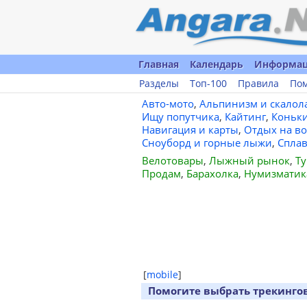
Главная
Календарь
Информа
Разделы
Топ-100
Правила
По
Авто-мото
,
Альпинизм и скалол
Ищу попутчика
,
Кайтинг
,
Коньк
Навигация и карты
,
Отдых на во
Сноуборд и горные лыжи
,
Спла
Велотовары
,
Лыжный рынок
,
Ту
Продам
,
Барахолка
,
Нумизматик
[
mobile
]
Помогите выбрать трекинго