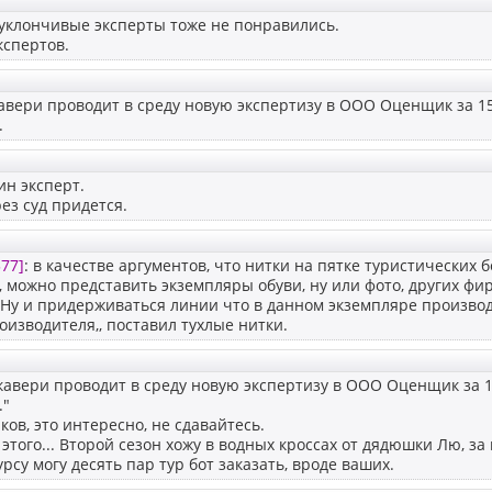
 уклончивые эксперты тоже не понравились.
кспертов.
вери проводит в среду новую экспертизу в ООО Оценщик за 15 
.
ин эксперт.
ез суд придется.
77]
: в качестве аргументов, что нитки на пятке туристических 
, можно представить экземпляры обуви, ну или фото, других фи
 Ну и придерживаться линии что в данном экземпляре произво
оизводителя,, поставил тухлые нитки.
авери проводит в среду новую экспертизу в ООО Оценщик за 15
."
ов, это интересно, не сдавайтесь.
 этого... Второй сезон хожу в водных кроссах от дядюшки Лю, за
рсу могу десять пар тур бот заказать, вроде ваших.