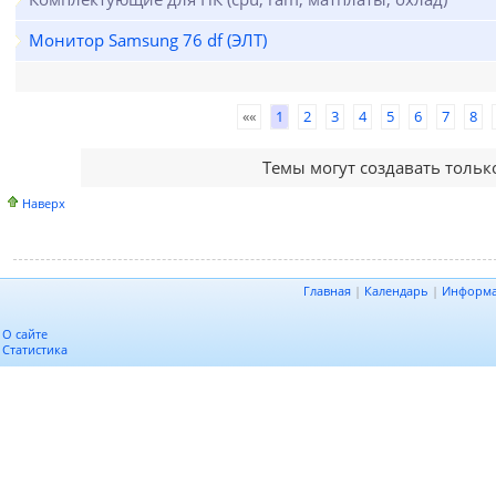
Монитор Samsung 76 df (ЭЛТ)
««
1
2
3
4
5
6
7
8
Темы могут создавать толь
Наверх
Главная
|
Календарь
|
Информ
О сайте
Статистика