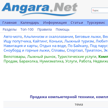
Главная
Календарь
Информация
Статьи
Турсервис
Разделы
Топ-100
Правила
Помощь
Авто-мото
,
Альпинизм и скалолазание
,
Беговые лыжи
,
Ве
Ищу попутчика
,
Кайтинг
,
Коньки
,
Лыжный туризм
,
Любит
Навигация и карты
,
Отдых на воде
,
По Байкалу
,
Под пару
Сноуборд и горные лыжи
,
Сплавы
,
Спортзал
,
Триатлон
,
Эк
Велотовары
,
Лыжный рынок
,
Туристические услуги
,
Комп
Продам
,
Барахолка
,
Нумизматика
,
Услуги
,
Работа
,
Недвиж
Продажа компьютерной техники, компл
тема