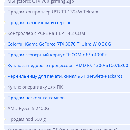
MSI geforce GTX 760 gaming 2gb
Продам контроллер USB TR-1394W Tekram
Продам разное компуктерное
Контроллер с PCI-E на 1 LPT и 2 COM
Colorful iGame GeForce RTX 3070 Ti Ultra W OC 8G
Продам серверный корпус TisCOM с б/п 400Вт
Куплю за недорого процессоры AMD FX-4300/6100/6300
Чернильницу для печати, синяя 951 (Hewlett-Packard)
Куплю оперативку для ПК
Продам несколько компов.
AMD Ryzen 5 2400G
Продам hdd 500 g
Комплектующие для ПК (cpu, ram, матплаты, охлад)