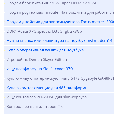
Продам блок питания 770W Hiper HPU-5K770-SE
Продам роутер xiaomi router 4a прошитый для работы с Y
Продам джойстик для авиасимулятора Thrustmaster -300
DDR4 Adata XPG spectrix D35G rgb 2х8Gb
Нужна кнопка или клавиатура на ноутбук msi modern14
Куплю оперативная память для ноутбука
Игровой пк Demon Slayer Edition
Ищу платформу на Slot 1, сокет 370
Куплю живую материнскую плату S478 Gygabyte GA-8IPE
Куплю комплектующие для 486 платформы
Ищу контоллер PCI-2-USB для slim-корпуса.
Контроллер вентиляторов ПК