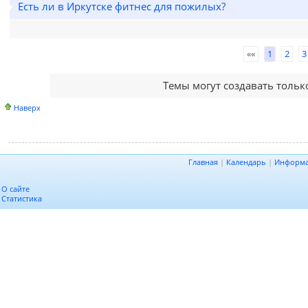
Есть ли в Иркутске фитнес для пожилых?
««
1
2
3
Темы могут создавать толь
Наверх
Главная
|
Календарь
|
Информ
О сайте
Статистика