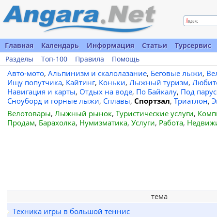
Главная
Календарь
Информация
Статьи
Турсервис
Разделы
Топ-100
Правила
Помощь
Авто-мото
,
Альпинизм и скалолазание
,
Беговые лыжи
,
Ве
Ищу попутчика
,
Кайтинг
,
Коньки
,
Лыжный туризм
,
Любит
Навигация и карты
,
Отдых на воде
,
По Байкалу
,
Под пару
Сноуборд и горные лыжи
,
Сплавы
,
Спортзал
,
Триатлон
,
Э
Велотовары
,
Лыжный рынок
,
Туристические услуги
,
Комп
Продам
,
Барахолка
,
Нумизматика
,
Услуги
,
Работа
,
Недвиж
тема
Техника игры в большой теннис