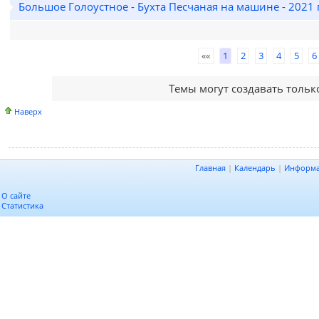
Большое Голоустное - Бухта Песчаная на машине - 2021 г
««
1
2
3
4
5
6
Темы могут создавать толь
Наверх
Главная
|
Календарь
|
Информ
О сайте
Статистика