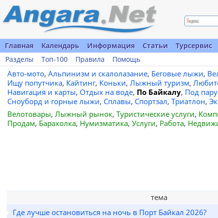
Главная
Календарь
Информация
Статьи
Турсервис
Разделы
Топ-100
Правила
Помощь
Авто-мото
,
Альпинизм и скалолазание
,
Беговые лыжи
,
Ве
Ищу попутчика
,
Кайтинг
,
Коньки
,
Лыжный туризм
,
Любит
Навигация и карты
,
Отдых на воде
,
По Байкалу
,
Под пар
Сноуборд и горные лыжи
,
Сплавы
,
Спортзал
,
Триатлон
,
Эк
Велотовары
,
Лыжный рынок
,
Туристические услуги
,
Комп
Продам
,
Барахолка
,
Нумизматика
,
Услуги
,
Работа
,
Недвиж
тема
Где лучше остановиться на ночь в Порт Байкал 2026?