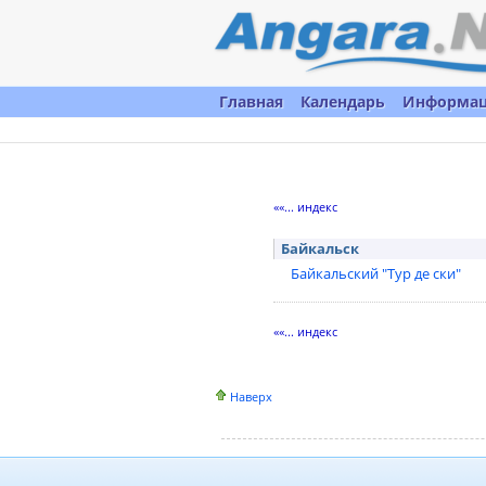
Главная
Календарь
Информа
««... индекс
Байкальск
Байкальский "Тур де ски"
««... индекс
Наверх