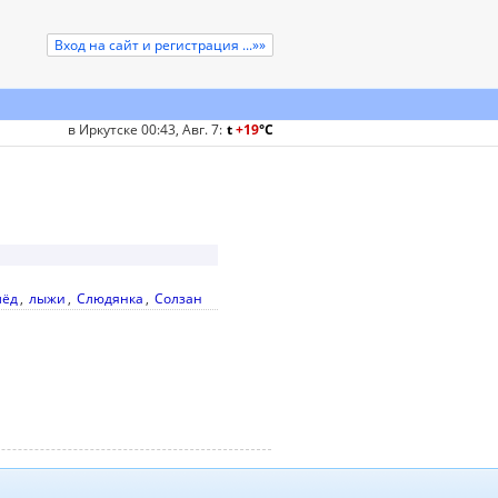
Вход на сайт и регистрация ...»»
в Иркутске 00:43, Авг. 7
:
t
+19
°
C
лёд
,
лыжи
,
Слюдянка
,
Солзан