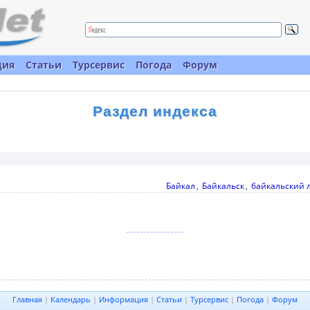
ция
Статьи
Турсервис
Погода
Форум
Раздел индекса
Байкал
,
Байкальск
,
байкальский 
Главная
|
Календарь
|
Информация
|
Статьи
|
Турсервис
|
Погода
|
Форум