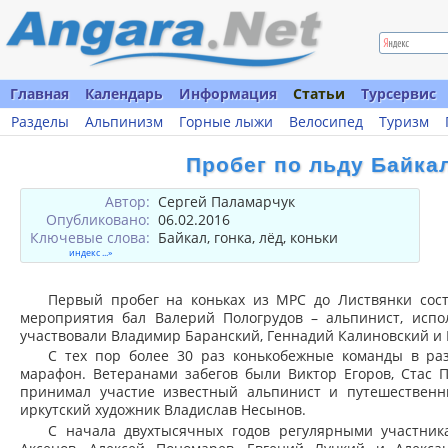
Главная
Календарь
Информация
Статьи
Турсервис
Разделы
Альпинизм
Горные лыжи
Велосипед
Туризм
Пробег по льду Байкал
Автор:
Сергей Паламарчук
Опубликовано:
06.02.2016
Ключевые слова:
Байкал, гонка, лёд, коньки
индекс ...»
Первый пробег на коньках из МРС до Листвянки сост
мероприятия бал Валерий Пологрудов – альпинист, испо
участвовали Владимир Баранский, Геннадий Калиновский и 
С тех пор более 30 раз конькобежные команды в р
марафон. Ветеранами забегов были Виктор Егоров, Стас П
принимал участие известный альпинист и путешественн
иркутский художник Владислав Несынов.
С начала двухтысячных годов регулярными участник