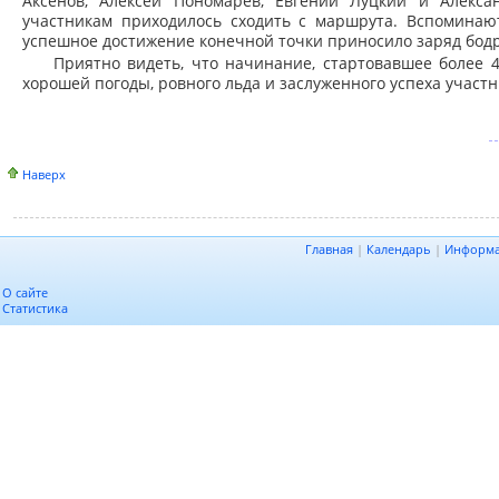
Аксенов, Алексей Пономарев, Евгений Луцкий и Алекс
участникам приходилось сходить с маршрута. Вспоминают
успешное достижение конечной точки приносило заряд бодр
Приятно видеть, что начинание, стартовавшее более 
хорошей погоды, ровного льда и заслуженного успеха участ
Наверх
Главная
|
Календарь
|
Информ
О сайте
Статистика