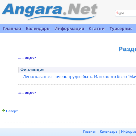
Главная
Календарь
Информация
Статьи
Турсервис
Разд
««... индекс
Финляндия
Легко казаться – очень трудно быть. Или как это было "Mas
««... индекс
Наверх
Главная
|
Календарь
|
Информ