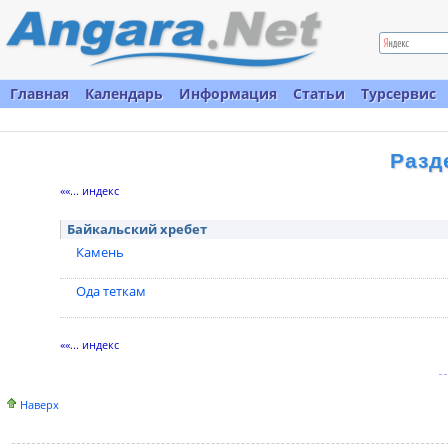
Главная
Календарь
Информация
Статьи
Турсервис
Разд
««... индекс
Байкальский хребет
Камень
Ода теткам
««... индекс
Наверх