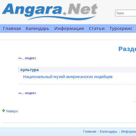
Главная
Календарь
Информация
Статьи
Турсервис
Разд
««... индекс
культура
Национальный музей американских индейцев
««... индекс
Наверх
Главная
|
Календарь
|
Информ