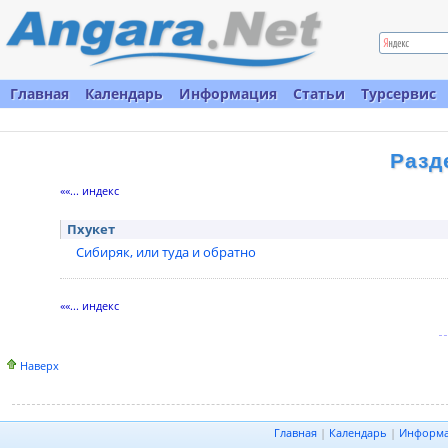
Главная
Календарь
Информация
Статьи
Турсервис
Разд
««... индекс
Пхукет
Сибиряк, или туда и обратно
««... индекс
Наверх
Главная
|
Календарь
|
Информ