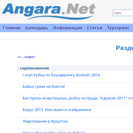
Главная
Календарь
Информация
Статьи
Турсервис
Разд
««... индекс
соревнования
I этап Кубка по боулдерингу &ndash; 2014
Байки грязи не боятся!
Без приза не вытащишь рыбку из пруда. "Карасик-2011": к
Борус-2013. Или лыжи и скайраннинг
Ледолазание в Иркутске
Осенний марафон "Хамар-Дабан"