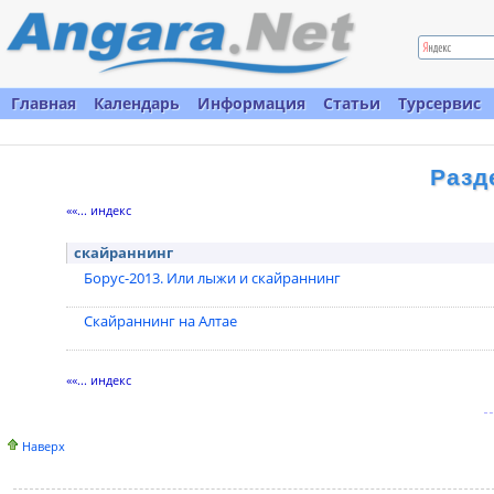
Главная
Календарь
Информация
Статьи
Турсервис
Разд
««... индекс
скайраннинг
Борус-2013. Или лыжи и скайраннинг
Скайраннинг на Алтае
««... индекс
Наверх