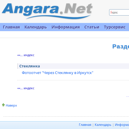
Главная
Календарь
Информация
Статьи
Турсервис
Разд
««... индекс
Стеклянка
Фотоотчет "Через Стеклянку в Иркутск"
««... индекс
Наверх
Главная
|
Календарь
|
Информ