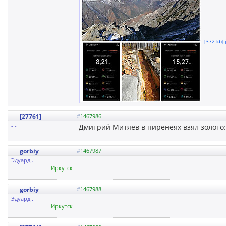
[372 kb].
[27761]
#
1467986
- -
Дмитрий Митяев в пиренеях взял золото:
-
gorbiy
#
1467987
Эдуард .
Иркутск
gorbiy
#
1467988
Эдуард .
Иркутск