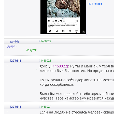
[174 kb].jpg
gorbiy
#
1468022
Эдуард .
Иркутск
[27761]
#
1468023
- -
gorbiy
[1468022]
: ну ты и маниак. у тебя 
-
лексикон был бы понятен. Но вроде ты в
Ну ты реально себя сдерживать не можеш
когда оскорбляешь.
Была бы моя воля, я бы тебя здесь забан
чувства. Твое хамство ему нравится каж
[27761]
#
1468024
- -
Если на людях не стеснясь человек сквер