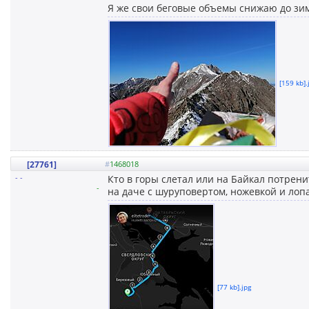
Я же свои беговые объемы снижаю до зим
[159 kb].
[27761]
#
1468018
- -
Кто в горы слетал или на Байкал потрени
-
на даче с шуруповертом, ножевкой и лопа
[77 kb].jpg