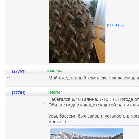
[122 kb].jpg
[27761]
#
1467947
- -
Мой ежедневный комплекс с железом для
-
[27761]
#
1467984
- -
Набегался 6/10 Галина, 7/10 ПЛ. Погода о
-
Обилие поднимающихся детей на пик любв
Увы, бассеин был закрыт, усталость в но
места =)