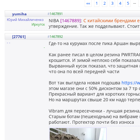
...
««
1
2
3
4
5
yumiha
#
1467891
Юрий Михайличенко
NIBA
[1467889]
:
С китайскими брендами е
Иркутск
утверждение. Так же подделывают. Стоит 
[27761]
#
1467892
- -
Где-то на курумах после пика Аршан вырв
-
Как ранее писал в целом резина PWRTRAC
крошится. И зимой неплохо себя показала
Вырванный кусок показал, что защитная ка
что она по всей передней части
Вот так выглдела новая подошва
https://
этом магазе они с 50% дисконтом за 7 тр 
Прекрасный вариант для коротких горных
Но на маршрутах свыше 20 км надо терпе
Vibram для пересеченки - лучшая резина, 
Старым ботам (пешеходным) на вибраме по
работают. Протектор почти без износа