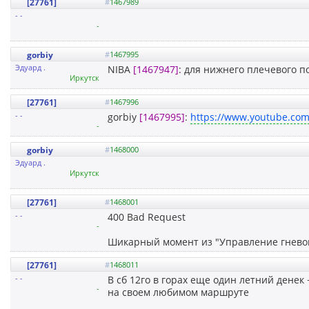
[27761]
#
1467989
- -
-
gorbiy
#
1467995
Эдуард .
NIBA
[1467947]
: для нижнего плечевого по
Иркутск
[27761]
#
1467996
- -
gorbiy
[1467995]
:
https://www.youtube.co
-
gorbiy
#
1468000
Эдуард .
Иркутск
[27761]
#
1468001
- -
400 Bad Request
-
Шикарный момент из "Управление гнев
[27761]
#
1468011
- -
В сб 12го в горах еще один летний денек
-
на своем любимом маршруте