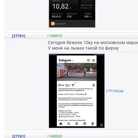
[27761]
#
1468019
- -
Сегодня бежали 10ку на московском мара
-
У меня на лыжах такой по фирну
[109 kb].jpg
[27761]
#
1468020