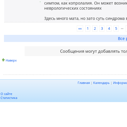
-
симпом, как копролалия. Он может возни
неврологических состояниях
Здесь много мата, но зато суть синдрома
...
««
1
2
3
4
5
Все 
Сообщения могут добавлять то
Наверх
Главная
|
Календарь
|
Информ
О сайте
Статистика