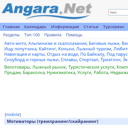
Главная
Календарь
Информация
Статьи
Турсервис
Разделы
Топ-100
Правила
Помощь
Авто-мото
,
Альпинизм и скалолазание
,
Беговые лыжи
,
Ве
Ищу попутчика
,
Кайтинг
,
Коньки
,
Лыжный туризм
,
Любит
Навигация и карты
,
Отдых на воде
,
По Байкалу
,
Под пару
Сноуборд и горные лыжи
,
Сплавы
,
Спортзал
,
Триатлон
,
Эк
Велотовары
,
Лыжный рынок
,
Туристические услуги
,
Комп
Продам
,
Барахолка
,
Нумизматика
,
Услуги
,
Работа
,
Недвиж
[
mobile
]
Мотиваторы (треилранинг/скайранинг)