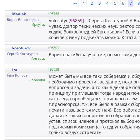
««
1
2
3
4
5
6
7
8
Maniak
#
98768
Борис Виноградов
Volosatyi
[96859]
: , Серега Косотуров! А 
Иркутск
чувак, доктор технических наук, ректор 
ходил, Волков Андрей Евгеньевич? Если эт
кобыле к нему подъехать можно. Кстати,
kosoturov
#
98801
Сергей Косотуров
Борис спасибо за участие, но мы сами д
Ангарск
ira
#
98838
Irina Runova
Может быть мы все-таки соберемся и обс
Riobamba
необходимо провести заседание, пока он
вопросов и задачи, а то как в декабре по
принципу приглашали тогда народ и поче
как всегда прообещался, пришлось всем 
г.Красноярска, т.к. все было в рамках сб
печати называется местная). Все работае
Давайте только оперативно собрание орг
устав, список членов и протокол выборн
подписями комиссии (а то вдруг собрания
только воздух сотресать