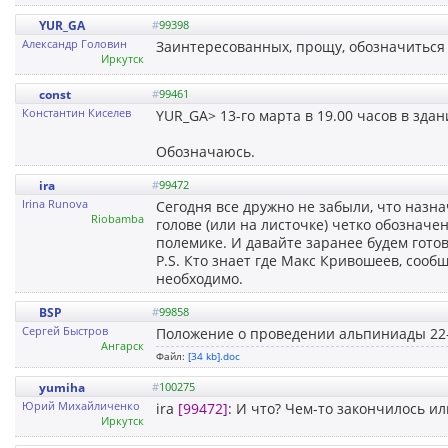
YUR_GA
#
99398
Александр Головин
Заинтересованных, прощу, обозначиться 
Иркутск
const
#
99461
Константин Киселев
YUR_GA> 13-го марта в 19.00 часов в зда
Обозначаюсь.
ira
#
99472
Irina Runova
Сегодня все дружно не забыли, что назна
Riobamba
голове (или на листочке) четко обозначе
полемике. И давайте заранее будем готовы
P.S. Кто знает где Макс Кривошеев, сооб
необходимо.
BSP
#
99858
Сергей Быстров
Положение о проведении альпиниады 22-
Ангарск
Файл:
[34 kb].doc
yumiha
#
100275
Юрий Михайличенко
ira
[99472]
: И что? Чем-то закончилось ил
Иркутск