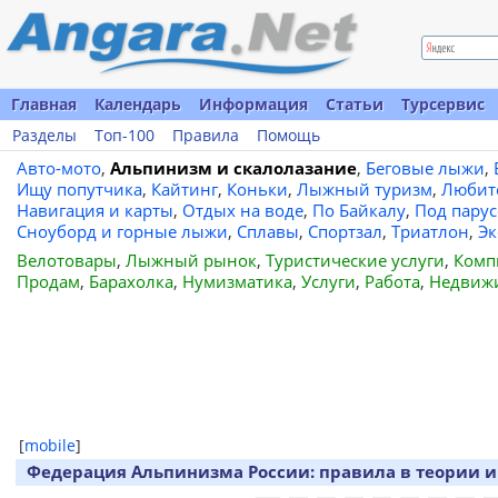
Главная
Календарь
Информация
Статьи
Турсервис
Разделы
Топ-100
Правила
Помощь
Авто-мото
,
Альпинизм и скалолазание
,
Беговые лыжи
,
Ищу попутчика
,
Кайтинг
,
Коньки
,
Лыжный туризм
,
Любит
Навигация и карты
,
Отдых на воде
,
По Байкалу
,
Под пару
Сноуборд и горные лыжи
,
Сплавы
,
Спортзал
,
Триатлон
,
Эк
Велотовары
,
Лыжный рынок
,
Туристические услуги
,
Комп
Продам
,
Барахолка
,
Нумизматика
,
Услуги
,
Работа
,
Недвиж
[
mobile
]
Федерация Альпинизма России: правила в теории и