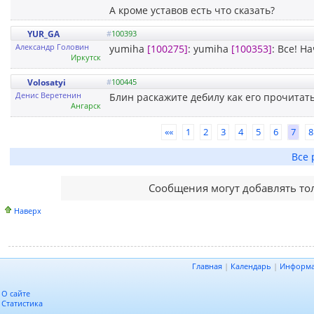
А кроме уставов есть что сказать?
YUR_GA
#
100393
Александр Головин
yumiha
[100275]
: yumiha
[100353]
: Все! На
Иркутск
Volosatyi
#
100445
Денис Веретенин
Блин раскажите дебилу как его прочитат
Ангарск
««
1
2
3
4
5
6
7
8
Все 
Сообщения могут добавлять то
Наверх
Главная
|
Календарь
|
Информ
О сайте
Статистика