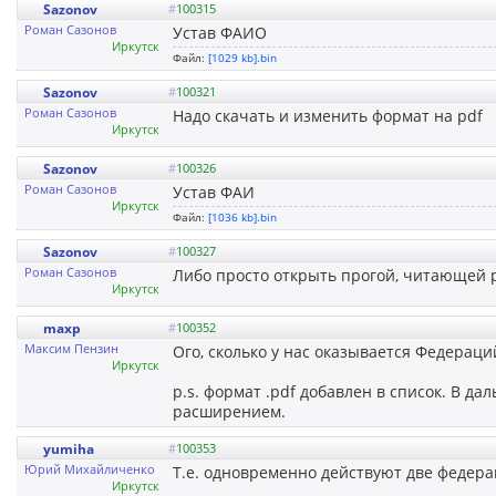
Sazonov
#
100315
Роман Сазонов
Устав ФАИО
Иркутск
Файл:
[1029 kb].bin
Sazonov
#
100321
Роман Сазонов
Надо скачать и изменить формат на pdf
Иркутск
Sazonov
#
100326
Роман Сазонов
Устав ФАИ
Иркутск
Файл:
[1036 kb].bin
Sazonov
#
100327
Роман Сазонов
Либо просто открыть прогой, читающей 
Иркутск
maxp
#
100352
Максим Пензин
Ого, сколько у нас оказывается Федераци
Иркутск
p.s. формат .pdf добавлен в список. В д
расширением.
yumiha
#
100353
Юрий Михайличенко
Т.е. одновременно действуют две федера
Иркутск