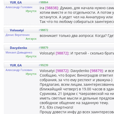
YUR_GA
#
98864
Александр Головин
ira
[98838]
: Думаю, для начала нужно сами
Иркутск
хотим вместе и по отдельности. А потом 
останутся. А уедет чел на Аннапурну или
Так что по любому собираться заинтересо
Volosatyi
#
98872
Денис Веретенин
возникает только два аопроса: Когда? Где
Ангарск
Davydenko
#
98879
Михаил Давыденко
Volosatyi
[98872]
: И третий - сколько брат
Иркутск
YUR_GA
#
99239
Александр Головин
Volosatyi
[98872]
: Davydenko
[98879]
: и в
Иркутск
Сообщаю, что Борис Виноградов ответил 
собрания, за что ему респект и уважуха-)
Предлагаю, всем лицам, заинтересованны
(ближайщий четверг) в 19.00 часов в здани
Сурикова, 21 (рядом с Чаеразвеской на 
иметь светлые мысли и дельные предлож
свободное общение на заданную тему.
P.S. бЭз спиртного!
Прошу довести инфу до всех заинтересов