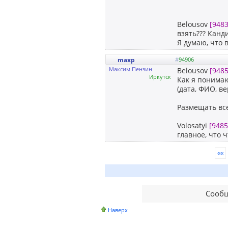
Belousov
[9483
взять??? Канд
Я думаю, что 
maxp
#
94906
Максим Пензин
Belousov
[9485
Иркутск
Как я понимаю
(дата, ФИО, в
Размещать вс
Volosatyi
[9485
главное, что ч
««
Сообщ
Наверх