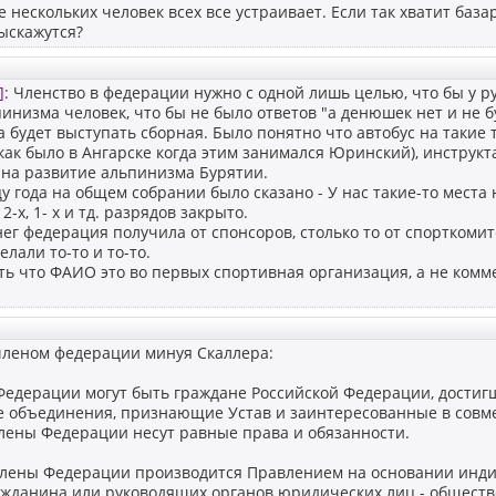
е нескольких человек всех все устраивает. Если так хватит базар
ыскажутся?
]
: Членство в федерации нужно с одной лишь целью, что бы у р
инизма человек, что бы не было ответов "а денюшек нет и не б
гда будет выступать сборная. Было понятно что автобус на такие 
(как было в Ангарске когда этим занимался Юринский), инструкт
 на развитие альпинизма Бурятии.
у года на общем собрании было сказано - У нас такие-то места н
 2-х, 1- х и тд. разрядов закрыто.
нег федерация получила от спонсоров, столько то от спорткомит
елали то-то и то-то.
ть что ФАИО это во первых спортивная организация, а не комм
членом федерации минуя Скаллера:
Федерации могут быть граждане Российской Федерации, достигш
 объединения, признающие Устав и заинтересованные в совм
лены Федерации несут равные права и обязанности.
 члены Федерации производится Правлением на основании инд
ажданина или руководящих органов юридических лиц - общест