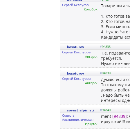
Сергей Белоусов
Товарищи альп
Колобок
1. Кто готов з
2. Кто готов 
3. Если минов
4. Нужно "что
Кандидаты ест
kosoturov
#
94835
Сергей Косотуров
Т.е. подавайт
Ангарск
требуется.
Нужно не член
kosoturov
#
94839
Сергей Косотуров
Думаю если со
Ангарск
То к какому н
должны работа
, надо быть ч
интересы одно
sovest_alpinisti
#
94840
Совесть
ment
[94839]
:
Альпиннистическая
иркутский!!! 
Иркутск