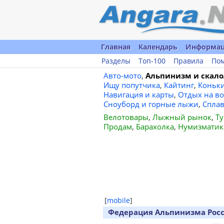
Главная
Календарь
Информа
Разделы
Топ-100
Правила
По
Авто-мото
,
Альпинизм и скало
Ищу попутчика
,
Кайтинг
,
Коньк
Навигация и карты
,
Отдых на во
Сноуборд и горные лыжи
,
Спла
Велотовары
,
Лыжный рынок
,
Ту
Продам
,
Барахолка
,
Нумизматик
[
mobile
]
Федерация Альпинизма Росс