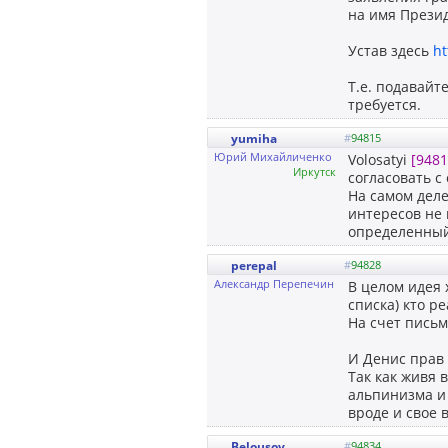
на имя Прези
Устав здесь
ht
Т.е. подавайт
требуется.
yumiha
#
94815
Юрий Михайличенко
Volosatyi
[9481
Иркутск
согласовать с
На самом деле
интересов не 
определенный 
perepal
#
94828
Александр Перепечин
В целом идея 
списка) кто р
На счет письм
И Денис прав 
Так как живя 
альпинизма и 
вроде и свое в
Belousov
#
94834