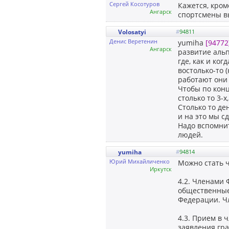
Сергей Косотуров
Кажется, кром
Ангарск
спортсмены в
Volosatyi
#
94811
Денис Веретенин
yumiha
[94772
Ангарск
развитие альп
где, как и ко
востолько-то 
работают они
Чтобы по конц
столько то 3-х,
Столько то де
и на это мы сд
Надо вспомни
людей.
yumiha
#
94814
Юрий Михайличенко
Можно стать 
Иркутск
4.2. Членами 
общественные
Федерации. Ч
4.3. Прием в
заявления гр