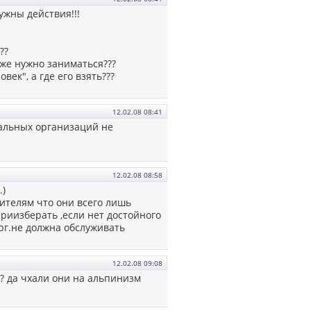
ужны действия!!!
??
оже нужно заниматься???
ек", а где его взять???
12.02.08 08:41
нальных организаций не
12.02.08 08:58
.)
ителям что они всего лишь
риизберать ,если нет достойного
рг.не должна обслуживать
12.02.08 09:08
?? да чхали они на альпинизм