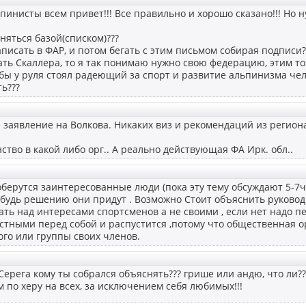
инисты всем привет!!! Все правильно и хорошо сказано!!! Но н
аняться базой(списком)???
написать в ФАР, и потом бегать с этим письмом собирая подписи?
ать Скаллера, то я так понимаю нужно свою федерацию, этим т
 бы у руля стоял радеющий за спорт и развитие альпинизма челов
ь???
е заявление на Волкова. Никаких виз и рекомендаций из регио
ство в какой либо орг.. А реально действующая ФА Ирк. обл..
берутся заинтересованные люди (пока эту тему обсуждают 5-7ч
ибудь решению они придут . Возможно Стоит объяснить руковод
ть над интересами спортсменов а не своими , если нет надо пе
естными перед собой и распустится ,потому что общественная о
го или группы своих членов.
 Серега кому ты собрался объяснять??? грише или андю, что ли?
им по херу на всех, за исключением себя любимых!!!