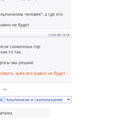
льпинизма человек", а где его
авно не будет.
12.02.08 12:18
исок схоженных гор
как-то так.
просы мы решим.
овать, хуже все равно не будет
-
»»
л
:
атели.