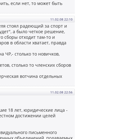
ить, если нет, то может быть
11.02.08 22:10
уля стоял радеющий за спорт и
удет", а было четкое решение,
то сборы отходит там-то и
аров в области хватает, правда
а ЧР,- столько то новичков,
етов, столько то членских сборов
ерческая вотчина отдельных
11.02.08 22:56
ие 18 лет, юридические лица -
естном достижении целей
ивидуального письменного
венных объединений, подаваемых