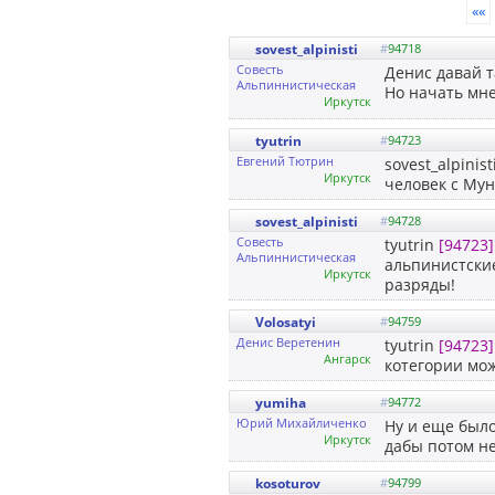
««
sovest_alpinisti
#
94718
Совесть
Денис давай т
Альпиннистическая
Но начать мне
Иркутск
tyutrin
#
94723
Евгений Тютрин
sovest_alpinist
Иркутск
человек с Мун
sovest_alpinisti
#
94728
Совесть
tyutrin
[94723]
Альпиннистическая
альпинистски
Иркутск
разряды!
Volosatyi
#
94759
Денис Веретенин
tyutrin
[94723]
Ангарск
котегории мо
yumiha
#
94772
Юрий Михайличенко
Ну и еще было
Иркутск
дабы потом не
kosoturov
#
94799