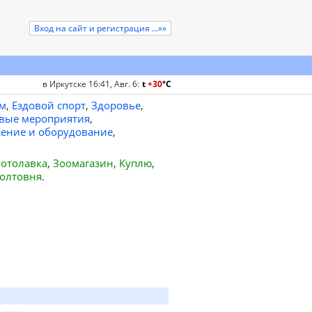
Вход на сайт и регистрация ...»»
в Иркутске 16:41, Авг. 6
:
t
+30
°
C
м
,
Ездовой спорт
,
Здоровье
,
вые мероприятия
,
ение и оборудование
,
отолавка
,
Зоомагазин
,
Куплю
,
олтовня
.