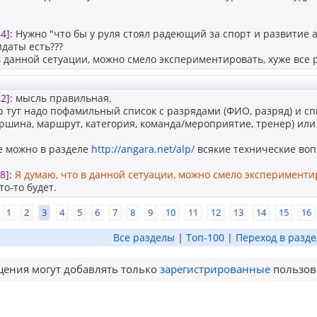
4]
: Нужно "что бы у руля стоял радеющий за спорт и развитие а
идаты есть???
в данной сетуации, можно смело экспериментировать, хуже все р
2]
: мысль правильная.
 тут надо пофамильный список с разрядами (ФИО, разряд) и сп
ершина, маршрут, категория, команда/мероприятие, тренер) или 
е можно в разделе
http://angara.net/alp/
всякие технические во
8]
:
Я думаю, что в данной сетуации, можно смело экспериментир
то-то будет.
1
2
3
4
5
6
7
8
9
10
11
12
13
14
15
16
Все разделы
|
Топ-100
|
Переход в разде
ения могут добавлять только
зарегистрированные
пользов