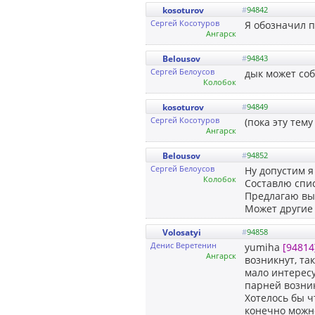
kosoturov
#
94842
Сергей Косотуров
Я обозначил п
Ангарск
Belousov
#
94843
Сергей Белоусов
дык может соб
Колобок
kosoturov
#
94849
Сергей Косотуров
(пока эту тему
Ангарск
Belousov
#
94852
Сергей Белоусов
Ну допустим я
Колобок
Составлю спис
Предлагаю выс
Может другие
Volosatyi
#
94858
Денис Веретенин
yumiha
[94814
Ангарск
возникнут, та
мало интересу
парней возник
Хотелось бы 
конечно можно