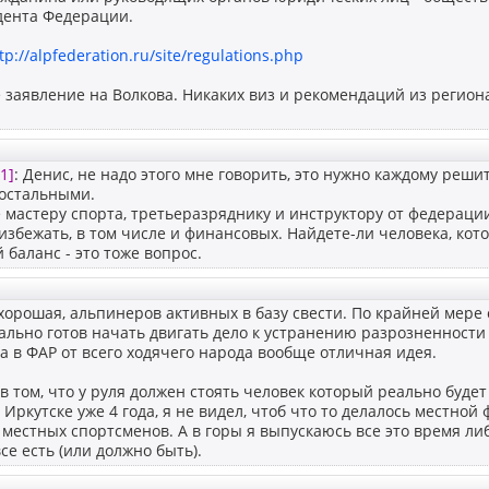
дента Федерации.
tp://alpfederation.ru/site/regulations.php
е заявление на Волкова. Никаких виз и рекомендаций из регио
1]
: Денис, не надо этого мне говорить, это нужно каждому реши
 остальными.
 мастеру спорта, третьеразряднику и инструктору от федераци
избежать, в том числе и финансовых. Найдете-ли человека, ко
баланс - это тоже вопрос.
хорошая, альпинеров активных в базу свести. По крайней мере 
еально готов начать двигать дело к устранению разрозненности 
а в ФАР от всего ходячего народа вообще отличная идея.
в том, что у руля должен стоять человек который реально будет
в Иркутске уже 4 года, я не видел, чтоб что то делалось местно
местных спортсменов. А в горы я выпускаюсь все это время либо 
се есть (или должно быть).