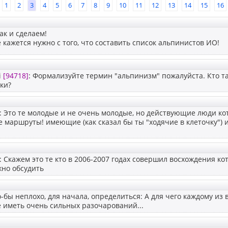
1
2
3
4
5
6
7
8
9
10
11
12
13
14
15
16
ак и сделаем!
 кажется нужно с того, что составить список альпинистов ИО!
i
[94718]
: Формализуйте термин "альпинизм" пожалуйста. Кто т
ки?
: Это те молодые и не очень молодые, но действующие люди ко
е маршруты! имеющие (как сказал бы ты "ходячие в клеточку")
: Скажем это те кто в 2006-2007 годах совершил восхождения кот
жно обсудить
-бы неплохо, для начала, определиться: А для чего каждому из 
 иметь очень сильных разочарований...