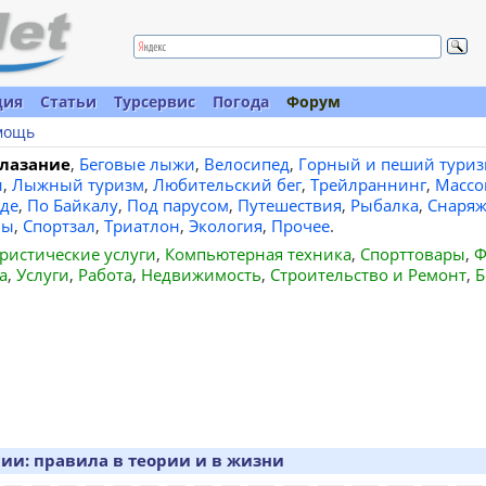
ция
Статьи
Турсервис
Погода
Форум
мощь
лазание
,
Беговые лыжи
,
Велосипед
,
Горный и пеший туриз
и
,
Лыжный туризм
,
Любительский бег
,
Трейлраннинг
,
Массо
де
,
По Байкалу
,
Под парусом
,
Путешествия
,
Рыбалка
,
Снаряж
вы
,
Спортзал
,
Триатлон
,
Экология
,
Прочее
.
ристические услуги
,
Компьютерная техника
,
Спорттовары
,
Ф
а
,
Услуги
,
Работа
,
Недвижимость
,
Строительство и Ремонт
,
Б
ии: правила в теории и в жизни