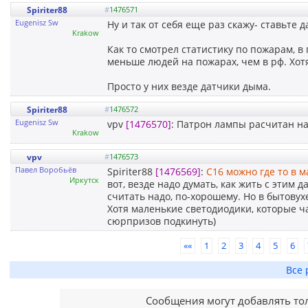
Spiriter88
#
1476571
Eugenisz Sw
Ну и так от себя еще раз скажу- ставьте 
Krakow
Как то смотрел статистику по пожарам, в 
меньше людей на пожарах, чем в рф. Хот
Просто у них везде датчики дыма.
Spiriter88
#
1476572
Eugenisz Sw
vpv
[1476570]
: Патрон лампы расчитан на 
Krakow
vpv
#
1476573
Павел Воробьёв
Spiriter88
[1476569]
:
С16 можно где то в м
Иркутск
вот, везде надо думать, как жить с этим д
считать надо, по-хорошему. Но в бытову
Хотя маленькие светодиодики, которые ч
сюрпризов подкинуть)
««
1
2
3
4
5
6
Все 
Сообщения могут добавлять то