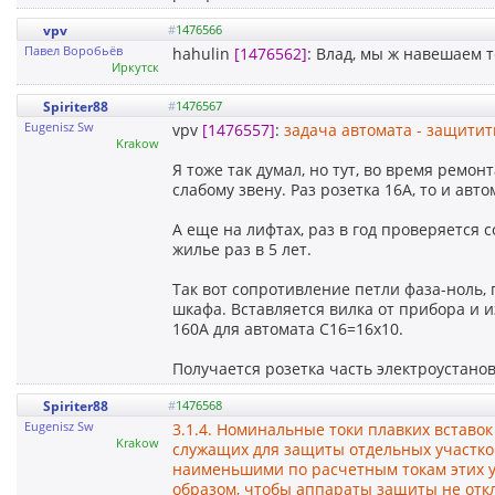
vpv
#
1476566
Павел Воробьёв
hahulin
[1476562]
: Влад, мы ж навешаем т
Иркутск
Spiriter88
#
1476567
Eugenisz Sw
vpv
[1476557]
:
задача автомата - защитить
Krakow
Я тоже так думал, но тут, во время ремо
слабому звену. Раз розетка 16А, то и авто
А еще на лифтах, раз в год проверяется 
жилье раз в 5 лет.
Так вот сопротивление петли фаза-ноль, 
шкафа. Вставляется вилка от прибора и 
160А для автомата С16=16х10.
Получается розетка часть электроустанов
Spiriter88
#
1476568
Eugenisz Sw
3.1.4. Номинальные токи плавких вставо
Krakow
служащих для защиты отдельных участков
наименьшими по расчетным токам этих у
образом, чтобы аппараты защиты не отк