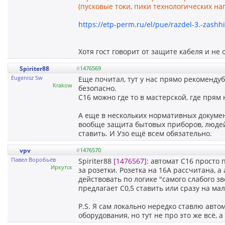
(пусковые токи, пики технологических нагр
https://etp-perm.ru/el/pue/razdel-3.-zashhi
Хотя гост говорит от защите кабеля и н
Spiriter88
#
1476569
Eugenisz Sw
Еще почитал, тут у нас прямо рекомендубт
Krakow
безопасно.
С16 можно где то в мастерской, где прям 
А еще в нескольких нормативных докумен
вообще защита бытовых приборов, людей
ставить. И Узо ещё всем обязательно.
vpv
#
1476570
Павел Воробьёв
Spiriter88
[1476567]
: автомат С16 просто 
Иркутск
за розетки. Розетка на 16А рассчитана, а
действовать по логике "самого слабого 
предлагает С0,5 ставить или сразу на м
P.S. Я сам локально нередко ставлю авт
оборудования, но тут не про это же всё, а