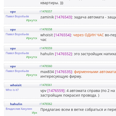
квартиры. )))
vpv
#
1476557
Павел Воробьёв
zaminik
[1476543]
: задача автомата - защ
Иркутск
vpv
#
1476558
Павел Воробьёв
whoisit
[1476554]
:
через ОДИН ЧАС
во-пер
Иркутск
час
vpv
#
1476559
Павел Воробьёв
hahulin
[1476552]
: это застройщик напих
Иркутск
vpv
#
1476560
Павел Воробьёв
max834
[1476535]
:
фирменными автомат
Иркутск
интересующую фирму.
whoisit
#
1476561
Who is it?
vpv
[1476559]
: 4 автомата справа (по 2 н
застройщик покрасил провода. )
hahulin
#
1476562
Владислав Хахулин
Предлагаю всем в ветке собраться и пер
Ирк