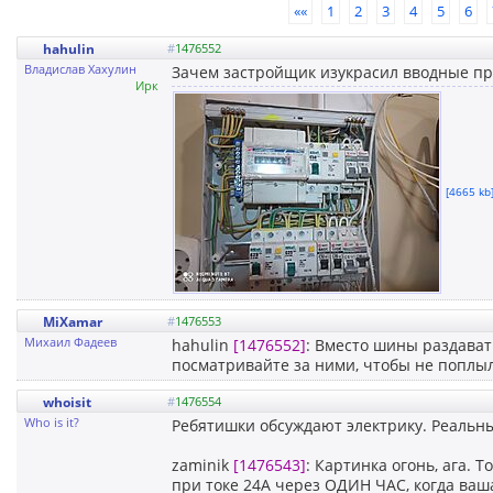
««
1
2
3
4
5
6
hahulin
#
1476552
Владислав Хахулин
Зачем застройщик изукрасил вводные пр
Ирк
[4665 kb]
MiXamar
#
1476553
Михаил Фадеев
hahulin
[1476552]
: Вместо шины раздавать
посматривайте за ними, чтобы не поплы
whoisit
#
1476554
Who is it?
Ребятишки обсуждают электрику. Реальны
zaminik
[1476543]
: Картинка огонь, ага. Т
при токе 24А через ОДИН ЧАС, когда ваш