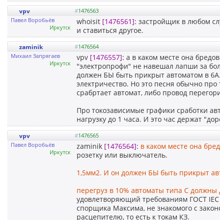
vpv
#
1476563
Павел Воробьёв
whoisit
[1476561]
: застройщик в любом сл
Иркутск
и ставиться другое.
zaminik
#
1476564
Михаил Запрягаев
vpv
[1476557]
: а в каком месте она бред
Иркутск
"электропрофи" не навешал лапши за бол
должен БЫ быть прикрыт автоматом в 6А.
электричество. Но это песня обычно про 
срабртает автомат, либо провод перегор
Про токозависимые графики сработки авт
нагрузку до 1 часа. И это час держат "д
vpv
#
1476565
Павел Воробьёв
zaminik
[1476564]
:
в каком месте она бре
Иркутск
розетку или выключатель.
1,5мм2. И он должен БЫ быть прикрыт а
перегруз в 10% автоматы типа С должны 
удовлетворяющий требованиям ГОСТ IEC 60
спорщика Максима, не знакомого с законо
расцепителю, то есть к токам КЗ.