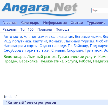
Главная
Календарь
Информация
Статьи
Турсервис
Разделы
Топ-100
Правила
Помощь
Авто-мото
,
Альпинизм и скалолазание
,
Беговые лыжи
,
Ве
Ищу попутчика
,
Кайтинг
,
Коньки
,
Лыжный туризм
,
Любит
Навигация и карты
,
Отдых на воде
,
По Байкалу
,
Под пару
Сноуборд и горные лыжи
,
Сплавы
,
Спортзал
,
Триатлон
,
Эк
Велотовары
,
Лыжный рынок
,
Туристические услуги
,
Комп
Продам
,
Барахолка
,
Нумизматика
,
Услуги
,
Работа
,
Недвиж
[
mobile
]
"Катаный" электропровод