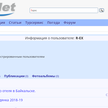
ция
Статьи
Турсервис
Погода
Форум
Информация о пользователе:
R-EX
гистрированным пользователям
Публикации
Фотоальбомы
)
(0)
(0)
 отеля в Байкальске.
С
янка 2018-19