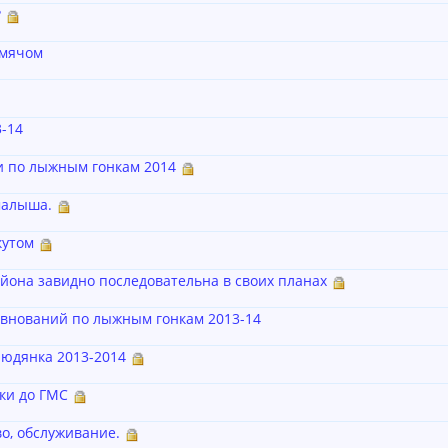
?
 мячом
-14
и по лыжным гонкам 2014
малыша.
кутом
йона завидно последовательна в своих планах
евнований по лыжным гонкам 2013-14
людянка 2013-2014
ки до ГМС
о, обслуживание.