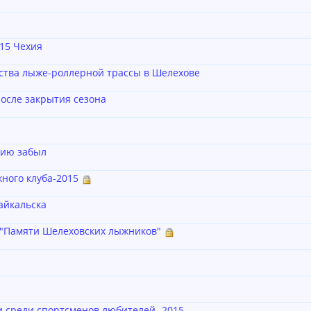
15 Чехия
ства лыже-роллерной трассы в Шелехове
осле закрытия сезона
лию забыл
ного клуба-2015
айкальска
"Памяти Шелеховских лыжников"
 среди спортсменов любителей- 2015