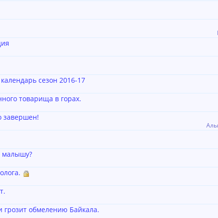
ция
календарь сезон 2016-17
ного товарища в горах.
о завершен!
Аль
ь малышу?
олога.
т.
и грозит обмелению Байкала.