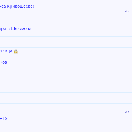
кса Кривошеева!
Аль
бря в Шелехове!
излица
ков
Аль
5-16