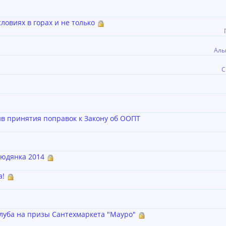
овиях в горах и не только
Аль
С
в принятия поправок к Закону об ООПТ
юдянка 2014
а!
луба на призы Сантехмаркета "Мауро"