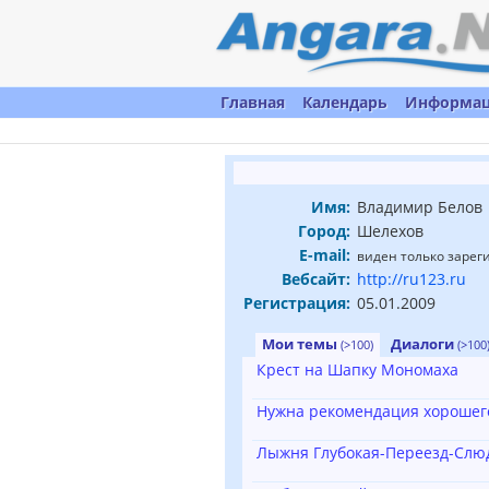
Главная
Календарь
Информа
Имя:
Владимир Белов
Город:
Шелехов
E-mail:
виден только заре
Вебсайт:
http://ru123.ru
Регистрация:
05.01.2009
Мои темы
Диалоги
(>100)
(>100
Крест на Шапку Мономаха
Нужна рекомендация хорошего
Лыжня Глубокая-Переезд-Слюд