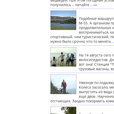
медведей, при этом погодные услов
получилось –
читайте
...»»
Подобные маршруты 
М-55. А организм п
продолжительных и
восприниматься, ка
спортивный, чем туристический. Но
нужно было
срочно что-то менять
.
На 14 августа сего
велосипедистов. Дн
вот она! Станция 
грузовые вагоны, в
Увязнув по лодыжку
Колеса засосало, м
выпустить из вида
ещё двое. Наученна
отстающих.
Заодно покормить ком