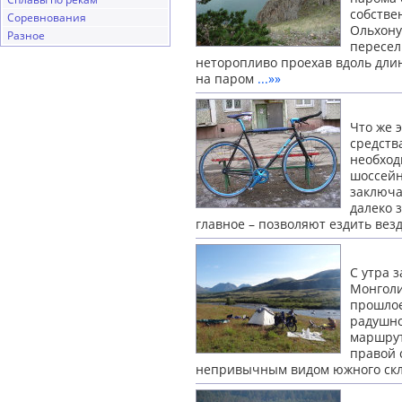
собстве
Соревнования
Ольхону
Разное
пересел
неторопливо проехав вдоль длин
на паром
...»»
Что же 
средств
необход
шоссейн
заключа
далеко 
главное – позволяют ездить вез
С утра 
Монголи
прошлое
радушно
маршрут
правой 
непривычным видом южного ск