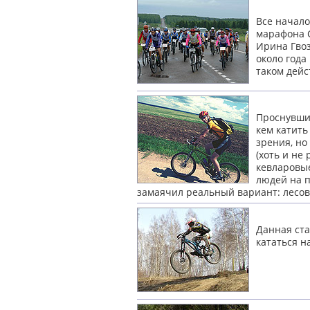
Все начало
марафона С
Ирина Гвоз
около года
таком дей
Проснувшис
кем катить
зрения, но
(хоть и не
кевларовые
людей на п
замаячил реальный вариант: лесо
Данная ста
кататься 