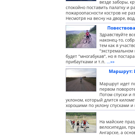
везде заборы, кр
спокойно поставить палатку и ра
пожароопасности костров не раз
Несмотря на весну на дворе, во
Повествова
Здравствуйте вс
наконец-то, соб
тем как я участв
"экстремальном 
будет "многабукав", но я постар
прибаутками
и т.п.
...»»
Маршрут: И
Маршрут идет по
первом повороте
Потом спуски и 
уклоном, который длится киломе
хорошими по уклону спусками и
На майские праз
велосипедах, пр
Ангарске, а осн