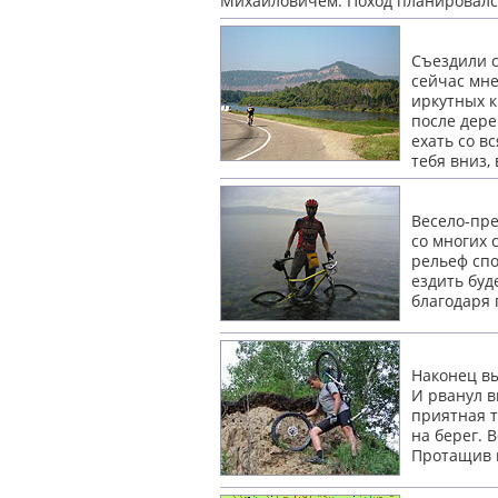
Михайловичем. Поход планировалс
Съездили с
сейчас мне
иркутных к
после дере
ехать со в
тебя вниз,
Весело-пре
со многих 
рельеф спо
ездить буд
благодаря
Наконец вы
И рванул в
приятная т
на берег. 
Протащив в