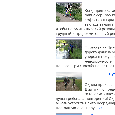
Когда долго кат
равномерному к
эффективны для 
закладыванию пр
чтобы получить высокий резуль
трудный и продолжительный ре
Проехать из Пив
дорога должна б
уперся в полура
невозможности 
нашлось три способа попасть с 
Пу
Одним прекрасн
Дмитрия, с пред
оставались впеч
душа требовала повторения! Одн
мысль устроить нечто неординар
настоящую авантюру
...»»