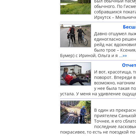
Был обычный пасму
обычного. По Гисме
собравшихся покат
Иркутск – Мельнич
Бесш
Давно отшумел лыжн
единогласно решен 
рейд нас вдохновил
было трое – Ксения,
Бумер) с Ириной,
Ольга и я
...»»
Отчет
И вот, красотища, т
поворот. Впереди в
возможно, нагоним 
у нее была такая по
устала. У меня на удивление ощуще
В один из прекрасн
приятелем Санькой 
Точнее, я его сблат
последние ласковые
покрасивее, то есть не поездкой п