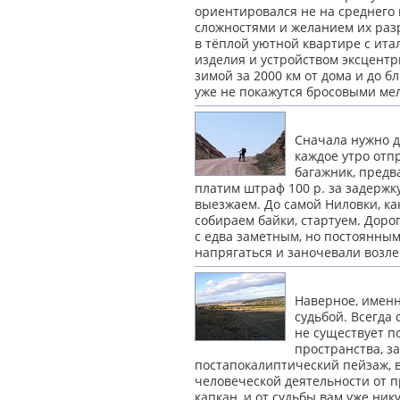
ориентировался не на среднего 
сложностями и желанием их разр
в тёплой уютной квартире с ита
изделия и устройством эксцентр
зимой за 2000 км от дома и до б
уже не покажутся
бросовыми ме
Сначала нужно д
каж­дое утро отп
багажник, предв
платим штраф 100 р. за задержку
выезжаем. До самой Ниловки, как
соби­раем байки, стартуем. Доро
с едва заметным, но постоянным
напрягаться и заночевали возл
Наверное, именн
судьбой. Всегда
не существует 
пространства, з
постапокалиптический пейзаж, в
человеческой деятельности от п
капкан, и от судьбы вам уже ник