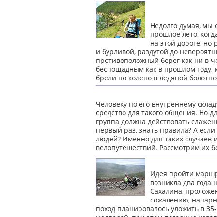
Недолго думая, мы 
прошлое лето, ког
на этой дороге, но
и бурливой, раздутой до невероятн
противоположный берег как ни в че
беспощадным как в прошлом году, к
брели по колено в ледяной болотно
Человеку по его внутреннему скла
средство для такого общения. Но д
группа должна действовать слаженн
первый раз, знать правила? А есл
людей? Именно для таких случаев 
велопутешествий. Рассмотрим их 
Идея пройти маршр
возникла два года 
Сахалина, проложен
сожалению, напарни
поход планировалось уложить в 35