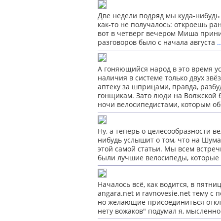
Две недели подряд мы куда-нибудь д
как-то не получалось: откроешь ра
вот в четверг вечером Миша прини
разговоров было
с начала августа
.
А гоняющийся народ в это время у
наличия в системе только двух звё
аптеку за шприцами, правда, разб
гонщикам. Зато люди на Волжской
ночи велосипедистами, которым об
Ну, а теперь о целесообразности в
нибудь услышит о том, что на Шума
этой самой статьи. Мы всем встреч
были лучшие велосипеды, которые 
Началось всё, как водится, в пятни
angara.net и ravnovesie.net тему 
но желающие присоединиться откли
нету вожаков" подумал я, мысленн