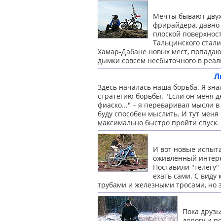
Мечты бывают двух
фрирайдера, давно 
плоской поверхност
Тальцинского стали
Хамар-Дабане новых мест, попадаю
дымки совсем несбыточного в реал
Л
Здесь началась наша борьба. Я зна
стратегию борьбы. "Если он меня д
фиаско..." – я переваривал мысли в
буду способен мыслить. И тут меня 
максимально быстро пройти спуск.
И вот новые испыта
оживлённый интере
Поставили "телегу"
ехать сами. С виду
трубами и железными тросами, но 
Пока друзь
дорогу и п