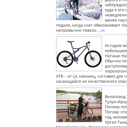
заблуждалс
куда я его
немедленно
менее науч
педали, когда снег обволакивает п
непривычно тяжело
...»»
История мо
небольшие 
Наташи Нас
Обычно пе
доступному
перелопачи
XTR – от LX, наконец, составил дл
касающийся
их качественного кла
Велопоход 
Тулун-Иркут
Почему по
Потому что
год, килом
Ургал-Тынд