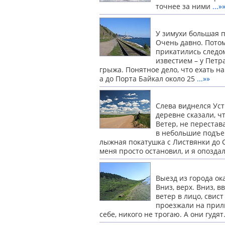
точнее за ними
...»
У зимухи большая п
Очень давно. Потом
прикатились следом
известием – у Петр
грыжа. Понятное дело, что ехать на
а до Порта Байкал около 25
...»»
Слева виднелся Уст
деревне сказали, ч
Ветер, не перестав
в небольшие подъе
лыжная покатушка с Листвянки до 
меня просто остановил, и я опозда
Выезд из города ок
Вниз, верх. Вниз, в
ветер в лицо, свис
проезжали на прили
себе, никого не трогаю. А они гудят.