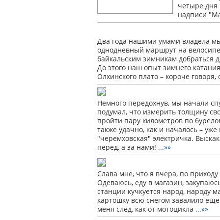
четыре дня 
надписи "М
Два года нашими умами владела м
однодневный маршрут на велосипед
байкальским зимникам добраться до
До этого наш опыт зимнего катания
Олхинского плато – короче говоря,
Немного передохнув, мы начали спу
подумал, что измерить толщину сво
пройти пару километров по бурелом
также удачно, как и началось – уже
"черемховская" электричка. Выска
перед,
а за нами!
...»»
Слава мне, что я вчера, по приходу 
Одеваюсь, еду в магазин, закупаюсь
станции кучкуется народ, народу ма
картошку всю снегом завалило еще 
меня след,
как от мотоцикла
...»»