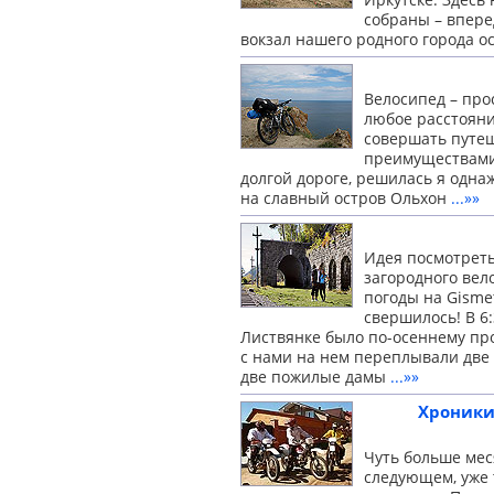
собраны – впере
вокзал нашего родного города о
Велосипед – про
любое расстояние
совершать путеш
преимуществами 
долгой дороге, решилась я одна
на славный остров Ольхон
...»»
Идея посмотреть
загородного вел
погоды на Gisme
свершилось! В 6:
Листвянке было по-осеннему про
с нами на нем переплывали две
две
пожилые дамы
...»»
Хроники
Чуть больше мес
следующем, уже 