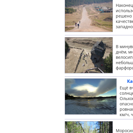
Наконец
использ
решено 
качеств
западн
В минув
днём, м
велосип
небольш
фарфоро
Ка
Ещё вч
солнце
Ольхо
опасн
ровна
км/ч, 
Моросил