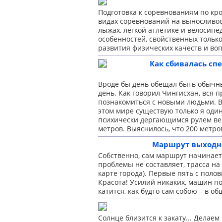
Подготовка к соревнованиям по кро
видах соревнований на выносливост
лыжах, легкой атлетике и велосипе
особенностей, свойственных тольк
развития физических качеств и в
Как сбивалась спе
Вроде бы день обещал быть обычным
день. Как говорил Чингисхан, вся 
познакомиться с новыми людьми. Вот
этом мире существую только я оди
психически дергающимся рулем вел
метров. Выяснилось, что 200 метро
Маршрут выходног
Собственно, сам маршрут начинаетс
проблемы не составляет, трасса на
карте города). Первые пять с пол
Красота! Усилий никаких, машин по
катится, как будто сам собою – в о
Солнце близится к закату... Делае