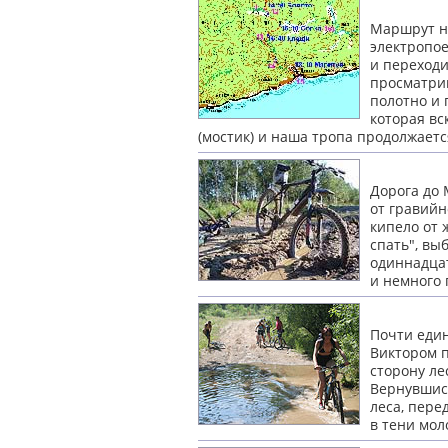
Маршрут на
электропое
и переходи
просматрив
полотно и 
которая вс
(мостик)
и наша тропа продолжает
Дорога до 
от гравийн
кипело от ж
спать", вы
одиннадца
и немного
Почти един
Виктором п
сторону ле
Вернувшис
леса, пере
в тени
мол