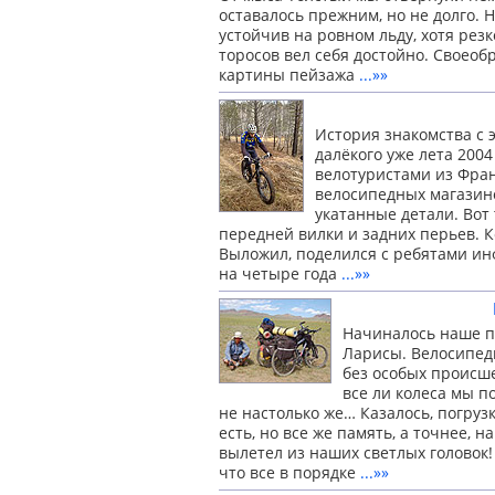
оставалось прежним, но не долго. 
устойчив на ровном льду, хотя рез
торосов вел себя достойно. Своеоб
картины пейзажа
...»»
История знакомства с
далёкого уже лета 2004
велотуристами из Фран
велосипедных магазино
укатанные детали. Вот
передней вилки и задних перьев. 
Выложил, поделился с ребятами ин
на четыре года
...»»
Начиналось наше п
Ларисы. Велосипедн
без особых происше
все ли колеса мы п
не настолько же… Казалось, погруз
есть, но все же память, а точнее,
вылетел из наших светлых головок!
что все в порядке
...»»