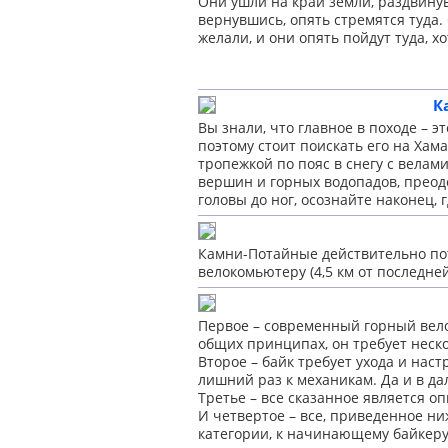
Они ушли на край земли, раздвинув 
вернувшись, опять стремятся туда. 
желали, и они опять пойдут туда, х
К
Вы знали, что главное в походе – эт
поэтому стоит поискать его на Хама
тропежкой по пояс в снегу с велам
вершин и горных водопадов, преодо
головы до ног, осознайте наконец, 
Камни-Потайные действительно по
велокомьютеру (4,5 км от последне
Первое – современный горный вело
общих принципах, он требует неско
Второе – байк требует ухода и нас
лишний раз к механикам. Да и в да
Третье – все сказанное является о
И четвертое – все, приведенное ни
категории, к начинающему байкеру