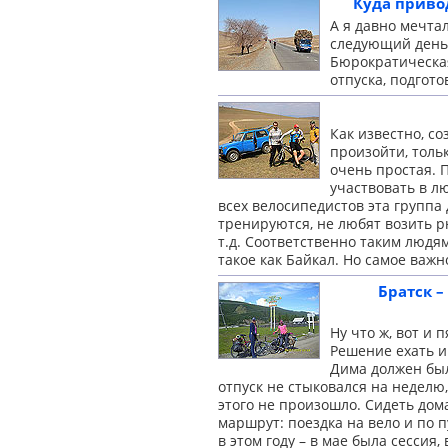
Куда приво
А я давно мечта
следующий день 
Бюрократическая
отпуска,
подгото
Как известно, со
произойти, толь
очень простая. П
участвовать в л
всех велосипедистов эта группа
тренируются, не любят возить рю
т.д. Соответственно таким людям
такое как Байкал. Но самое важн
Братск –
Ну что ж, вот и 
Решение ехать и
Дима должен был
отпуск не стыковался на неделю,
этого не произошло. Сидеть дома
маршрут: поездка на вело и по п
в этом году – в мае была сессия,