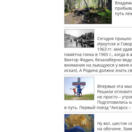
Владими
прибывш
путь ле
Сегодня пришло 
Иркутске и Гово
1963 гг. мне уда
памятна гонка в 1965 г., когда 
Виктор Фадин, безалаберно веду
внимания на льющуюся у меня к
искал). А Родина должна знать
с
Впервые эта мысл
Решили отложить
не просто – утро
Подготовились к
в путь. Первый поезд "Ангарск 
Ну вот, шестое 
на обочине. Заме