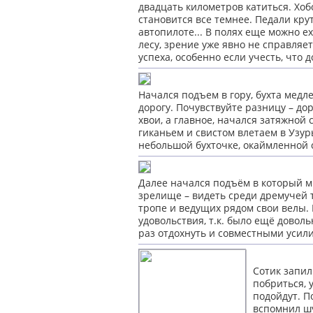
двадцать километров катиться. Хоб
становится все темнее. Педали крут
автопилоте... В полях еще можно ех
лесу, зрение уже явно не справляе
успеха, особенно если учесть, что 
Начался подъем в гору, бухта медл
дорогу. Почувствуйте разницу – до
хвои, а главное, начался затяжной с
гиканьем и свистом влетаем в Узу
небольшой бухточке, окаймленной 
Далее начался подъём в который м
зрелище – видеть среди дремучей та
тропе и ведущих рядом свои велы. 
удовольствия, т.к. было ещё дово
раз отдохнуть и совместными усили
Сотик запил
побриться, 
подойдут. П
вспомнил шу