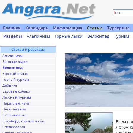
Главная
Календарь
Информация
Статьи
Турсервис
Разделы
Альпинизм
Горные лыжи
Велосипед
Туризм
Статьи и рассказы
Альпинизм
Беговые лыжи
Велосипед
Водный отдых
Горный туризм
Дайвинг
Ездовые собаки
Лыжный туризм
Параплан, кайт
Путешествия
Скалолазание
Сноуборд, горные лыжи
Всем на
Летом к
Спелеология
парома 
Сплавы по рекам