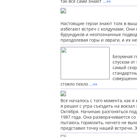
так
все сами знают
...»»
Настоящие герои знают толк в выши
избегают встреч с колдунами. Они
бурундуков и неопознанные подвод
преодолевая горы и овраги, и их н
Безумная г
спуском от
самый скор
стандартны
совершенно
стояло пекло
...»»
Все началось с того момента, как я
я решил с утра съездить на вокзал 
Октября. Начинаю разгоняться под 
1987 года. Она разворачивается с
пытаюсь тормозить, ничего не вых
представил точку нашей встречи. 