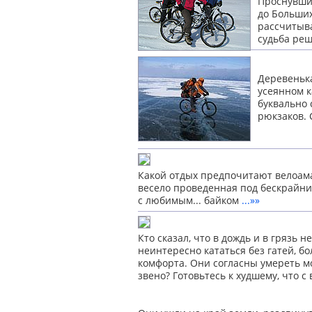
Проснувшис
до Больших
рассчитыва
судьба ре
Деревенька
усеянном к
буквально 
рюкзаков. 
Какой отдых предпочитают велоам
весело проведенная под бескрайн
с любимым...
байком
...»»
Кто сказал, что в дождь и в грязь 
неинтересно кататься без гатей, бо
комфорта. Они согласны умереть мо
звено? Готовьтесь к худшему, что 