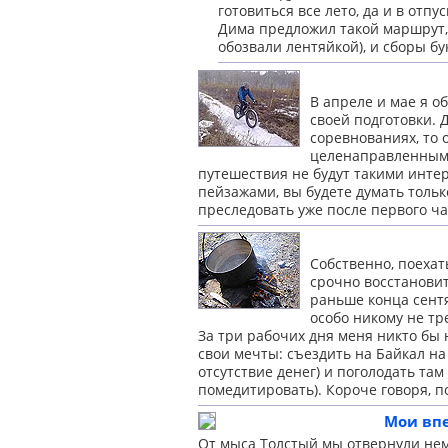
готовиться все лето, да и в отпу
Дима предложил такой маршрут, 
обозвали лентяйкой), и сборы б
В апреле и мае я о
своей подготовки. 
соревнованиях, то 
целенаправленным 
путешествия не будут такими инте
пейзажами, вы будете думать только
преследовать уже после первого ча
Собственно, поехат
срочно восстановит
раньше конца сентя
особо никому не тр
За три рабочих дня меня никто бы 
свои мечты: съездить на Байкал на
отсутствие денег) и поголодать та
помедитировать). Короче говоря, 
Мои впе
От мыса Толстый мы отвернули нем