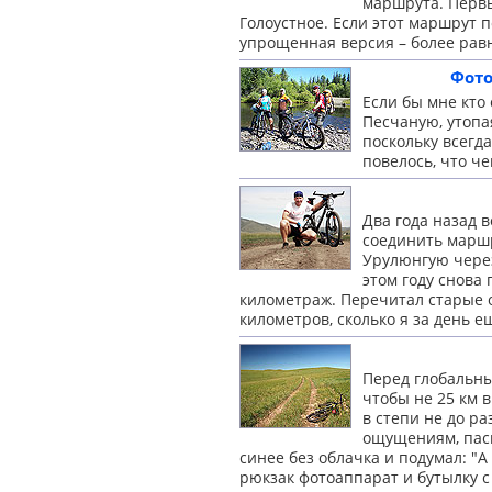
маршрута. Первы
Голоустное. Если этот маршрут 
упрощенная версия – более рав
Фото
Если бы мне кто 
Песчаную, утопая
поскольку всегд
повелось, что ч
Два года назад 
соединить маршр
Урулюнгую через
этом году снова
километраж. Перечитал старые о
километров, сколько я за день е
Перед глобальны
чтобы не 25 км 
в степи не до ра
ощущениям, пасм
синее без облачка и подумал: "А
рюкзак фотоаппарат и бутылку 