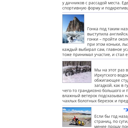
у дачников с рассадой места. Е
спортивную форму и подкрепив
Гонка под таким на
выступила английск
гонки – пройти окол
при этом коньки, лы
каждый выбирал сам, главное усл
тоже принимал участие, и стал
е
Мы на этот раз 
Иркутского водо
обжигающее студ
загадкой, как в 
чего-то грандиозно большого 
влажный ветерок подсказывал нам
чахлых болотных березок и пре
"
Если бы год наза
страниц, по сути
менее прошу пон