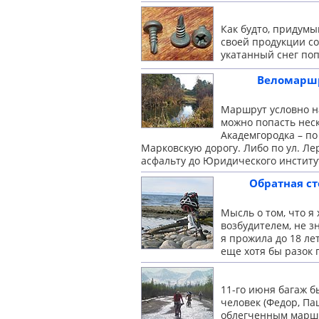
Как будто, придум
своей продукции со
укатанный снег п
Веломаршру
Маршрут условно н
можно попасть нес
Академгородка – по
Марковскую дорогу. Либо по ул. Ле
асфальту до Юридического институ
Обратная ст
Мысль о том, что я
возбудителем, не зн
я прожила до 18 лет
еще хотя бы разок
11-го июня багаж б
человек (Федор, Па
облегченным маршр