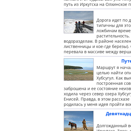
путь из Иркутска на
Олхинское 
Дорога идет по 
типичны для это
ложбинам времен
растительность.
водоразделам. В районе населен
лиственницы и кое-где березы).
перевала в массиве между вер
Пут
Маршрут я начал
целью найти опи
Хубсугул. Как вы
построенная сов
заброшена и ее состояние неизве
ходила через север озера Хубсуг
Енисей. Правда, в этом рассказ
родилась у меня идея
пройти во
Девятнадц
Долгожданный ве
Иркутске. Здесь