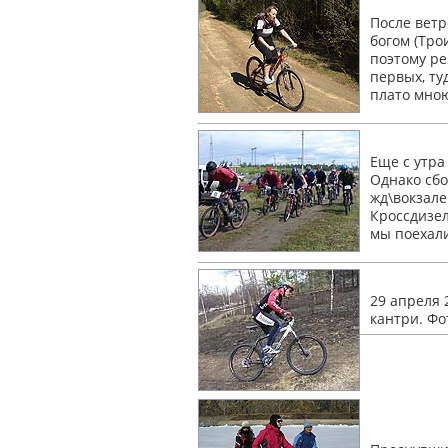
После ветр
богом (Тро
поэтому ре
первых, ту
плато мно
Еще с утра
Однако сбо
жд\вокзале
Кроссдизел
мы поехали
29 апреля 
кантри.
Фо