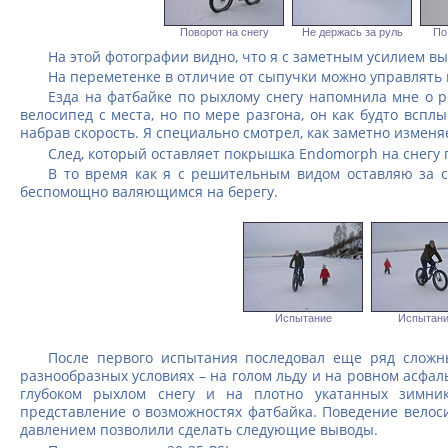
Поворот на снегу
Не держась за руль
По
На этой фотографии видно, что я с заметным усилием в
На переметенке в отличие от сыпучки можно управлять 
Езда на фатбайке по рыхлому снегу напомнила мне о р
велосипед с места, но по мере разгона, он как будто вспл
набрав скорость. Я специально смотрел, как заметно изменя
След, который оставляет покрышка Endomorph на снегу г
В то время как я с решительным видом оставляю за 
беспомощно валяющимся на берегу.
Испытание
Испытани
После первого испытания последовал еще ряд сложн
разнообразных условиях – на голом льду и на ровном асфал
глубоком рыхлом снегу и на плотно укатанных зимни
представление о возможностях фатбайка. Поведение велос
давлением позволили сделать следующие выводы.