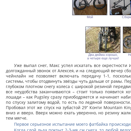
Мой
Сборк
Два дюйма хорошо,
Н
а четыре еще лучше!
Уже выпал снег, Макс успел искатать все окрестности 
долгожданный звонок от Алексея, и на следующий вечер сб
чейнлайн не позволяет включать передачу 1-1, посколь
системы, чтобы отодвинуть звёзды чуть дальше от рамы. Пер
глубоком плотном снегу колеса с широкой резиной передвиг
все неудобства заканчиваются – стоит только появится хот
лошади – как Pugsley сразу приободряется и начинает наби
по спуску залитому водой, то есть по ледяной поверхности
Пробовал этот же спуск на зубастой 29” Конти Mountain Kin
вниз и вверх. Вверх можно ехать уверенно, но резину жалк
тем мягче.
Первое серьезное испытание моего фатбайка происходи
Когда слой льда покрыт 2-3-мя см снега, то любой вел