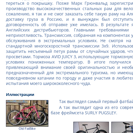
тереться о покрышку. Позже Марк Грюнвальд зарегистри
производство высококачественных стальных рам для вело
сожалению, я так и не смог заказать себе такую раму на А
доставку груза в Россию, и я вынужден был отступит
договоренность об отправке уже имелась. В результате
Английских дистрибьюторов. Главными требованиями 
неприхотливость. Трансмиссия, собранная на компонентах 
обслуживания в экстремальных условиях. Не смотря на
стандартной многоскоростной трансмиссии 3х9. Использ
защитить несъемный петух рамы от случайных ударов, чт
просветами. Тормоза AVID JUICY 3, использующие тормозну
условиях пониженных температур. В итоге получился
привлекающий внимание своей оригинальностью и необы
предназначенный для экстремального туризма, но имеющ
повседневном катании по городу и даже участия в любите
испытания моего ширококолесного чуда.
Иллюстрации
Так выглядел самый первый фатба
А так выглядит одна из его совр
базе фреймсета SURLY PUGSLEY.
Old FatBike