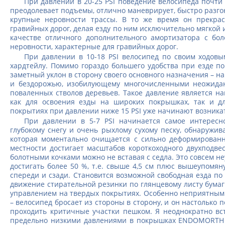
При давлении в 20-25 PSI поведение велосипеда почти
преодолевает подъемы, отлично маневрирует, быстро разгон
крупные неровности трассы. В то же время он прекра
гравийных дорог, делая езду по ним исключительно мягкой и
качестве отличного дополнительного амортизатора с б
неровности, характерные для гравийных дорог.
При давлении в 10-18 PSI велосипед по своим ходов
хардтейлу. Помимо гораздо большего удобства при езде 
заметный уклон в сторону своего основного назначения – на
и бездорожью, изобилующему многочисленными неожидан
поваленных стволов деревьев. Такое давление является 
как для освоения езды на широких покрышках, так и дл
покрытиях при давлении ниже 15 PSI уже начинают возника
При давлении в 5-7 PSI начинается самое интересн
глубокому снегу и очень рыхлому сухому песку, обнаружи
которая моментально очищается с сильно деформированн
местности достигает масштабов короткоходного двухподв
болотными кочками можно не вставая с седла. Это совсем н
достигать более 50 %, т.е. свыше 4,5 см плюс вышеупомян
спереди и сзади. Становится возможной свободная езда по
движение стирательной резинки по глянцевому листу бума
управлением на твердых покрытиях. Особенно неприятным 
– велосипед бросает из стороны в сторону, и он настолько 
проходить критичные участки пешком. Я неоднократно вс
предельно низкими давлениями в покрышках ENDOMORTH 3.