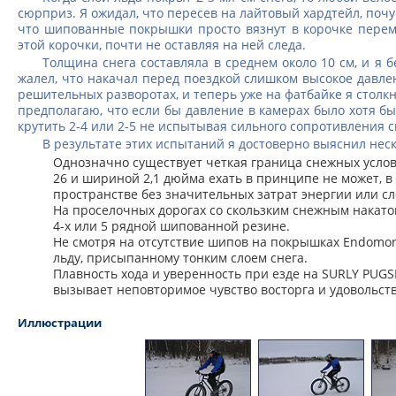
сюрприз. Я ожидал, что пересев на лайтовый хардтейл, почув
что шипованные покрышки просто вязнут в корочке перемет
этой корочки, почти не оставляя на ней следа.
Толщина снега составляла в среднем около 10 см, и я б
жалел, что накачал перед поездкой слишком высокое давле
решительных разворотах, и теперь уже на фатбайке я столк
предполагаю, что если бы давление в камерах было хотя бы
крутить 2-4 или 2-5 не испытывая сильного сопротивления 
В результате этих испытаний я достоверно выяснил нес
Однозначно существует четкая граница снежных усло
26 и шириной 2,1 дюйма ехать в принципе не может, в
пространстве без значительных затрат энергии или с
На проселочных дорогах со скользким снежным накато
4-х или 5 рядной шипованной резине.
Не смотря на отсутствие шипов на покрышках Endomo
льду, присыпанному тонким слоем снега.
Плавность хода и уверенность при езде на SURLY PUG
вызывает неповторимое чувство восторга и удовольст
Иллюстрации