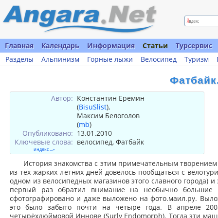
Главная
Календарь
Информация
Статьи
Турсервис
Разделы
Альпинизм
Горные лыжи
Велосипед
Туризм
Фатбайк
Автор:
Константин Еремин
(
BisuSlist
),
Максим Белоголов
(
mb
)
Опубликовано:
13.01.2010
Ключевые слова:
велосипед, Фатбайк
индекс ...»
История знакомства с этим примечательным творением и
из тех жарких летних дней довелось пообщаться с велотур
одном из велосипедных магазинов этого славного города) и 
первый раз обратил внимание на необычно большие п
сфотографировано и даже выложено на фото.маил.ру. Выло
это было забыто почти на четыре года. В апреле 200
четырёхдюймовой Иннове (Surly Endomorph). Тогда эти маш