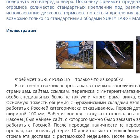
повернуть его вперед и вверх. Поскольку фреймсет предназ
огромное количество стандартных креплений под разли
использование дисковых тормозов, но есть и крепления 
возможно только со стандартными ободами SURLY LARGE MA
Иллюстрации
Фреймсет SURLY PUGSLEY – только что из коробки
Естественно возник вопрос: а как это можно заполучит
страницам, сайтам, ссылкам, переписка с Интернет-магази
особо специальных было не так уж и много: рама, вилка,
Основную тяжесть общения с буржуинскими складами взял
работать с Россией категорически отказывались. Первой дет
шириной 100 мм. Забегая вперёд скажу, что скончалась э
Наконец был найден сайт, с которого можно было заказать 
работать с Россией. После перевода наличности (с пере
прошло, как по маслу) через 10 дней посылка с волшебны
стоила эта доставка с растаможкой недёшево. После вскр