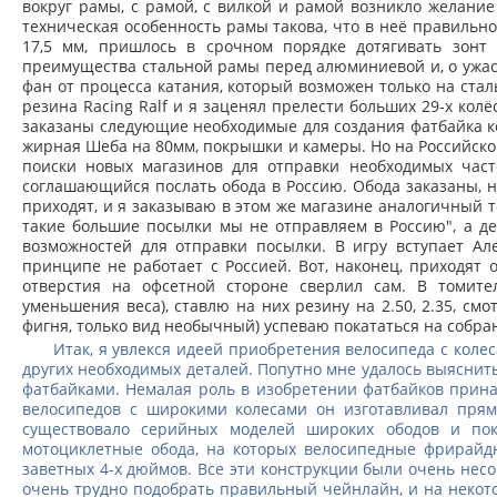
вокруг рамы, с рамой, с вилкой и рамой возникло желание 
техническая особенность рамы такова, что в неё правильно
17,5 мм, пришлось в срочном порядке дотягивать зонт
преимущества стальной рамы перед алюминиевой и, о ужас,
фан от процесса катания, который возможен только на стал
резина Racing Ralf и я заценял прелести больших 29-х колё
заказаны следующие необходимые для создания фатбайка ко
жирная Шеба на 80мм, покрышки и камеры. Но на Российско
поиски новых магазинов для отправки необходимых часте
соглашающийся послать обода в Россию. Обода заказаны, но
приходят, и я заказываю в этом же магазине аналогичный
такие большие посылки мы не отправляем в Россию", а де
возможностей для отправки посылки. В игру вступает Ал
принципе не работает с Россией. Вот, наконец, приходят 
отверстия на офсетной стороне сверлил сам. В томит
уменьшения веса), ставлю на них резину на 2.50, 2.35, см
фигня, только вид необычный) успеваю покататься на собр
Итак, я увлекся идеей приобретения велосипеда с коле
других необходимых деталей. Попутно мне удалось выяснит
фатбайками. Немалая роль в изобретении фатбайков прин
велосипедов с широкими колесами он изготавливал прям
существовало серийных моделей широких ободов и пок
мотоциклетные обода, на которых велосипедные фрирайд
заветных 4-х дюймов. Все эти конструкции были очень не
очень трудно подобрать правильный чейнлайн, и на неко