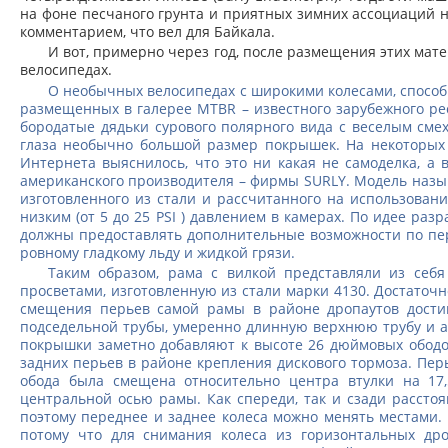
на фоне песчаного грунта и приятных зимних ассоциаций не
комментарием, что вел для Байкала.
И вот, примерно через год, после размещения этих ма
велосипедах.
О необычных велосипедах с широкими колесами, способн
размещенных в галерее MTBR – известного зарубежного ре
бородатые дядьки сурового полярного вида с веселым смех
глаза необычно большой размер покрышек. На некоторых 
Интернета выяснилось, что это ни какая не самоделка, а
американского производителя – фирмы SURLY. Модель назыв
изготовленного из стали и рассчитанного на использова
низким (от 5 до 25 PSI ) давлением в камерах. По идее ра
должны предоставлять дополнительные возможности по пер
ровному гладкому льду и жидкой грязи.
Таким образом, рама с вилкой представляли из себ
просветами, изготовленную из стали марки 4130. Достаточ
смещения перьев самой рамы в районе дропаутов достиг
подседельной трубы, умеренно длинную верхнюю трубу и ад
покрышки заметно добавляют к высоте 26 дюймовых ободо
задних перьев в районе крепления дискового тормоза. Пер
обода была смещена относительно центра втулки на 17
центральной осью рамы. Как спереди, так и сзади рассто
поэтому переднее и заднее колеса можно менять местами.
потому что для снимания колеса из горизонтальных дро