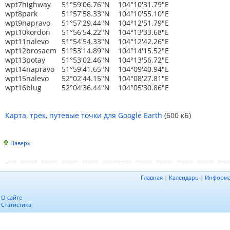
wpt7highway
51°59'06.76"N
104°10'31.79"E
wpt8park
51°57'58.33"N
104°10'55.10"E
wpt9napravo
51°57'29.44"N
104°12'51.79"E
wpt10kordon
51°56'54.22"N
104°13'33.68"E
wpt11nalevo
51°54'54.33"N
104°12'42.26"E
wpt12brosaem
51°53'14.89"N
104°14'15.52"E
wpt13potay
51°53'02.46"N
104°13'56.72"E
wpt14napravo
51°59'41.65"N
104°09'40.94"E
wpt15nalevo
52°02'44.15"N
104°08'27.81"E
wpt16blug
52°04'36.44"N
104°05'30.86"E
Карта, трек, путевые точки для Google Earth
(600 кБ)
Наверх
Главная
|
Календарь
|
Информ
О сайте
Статистика