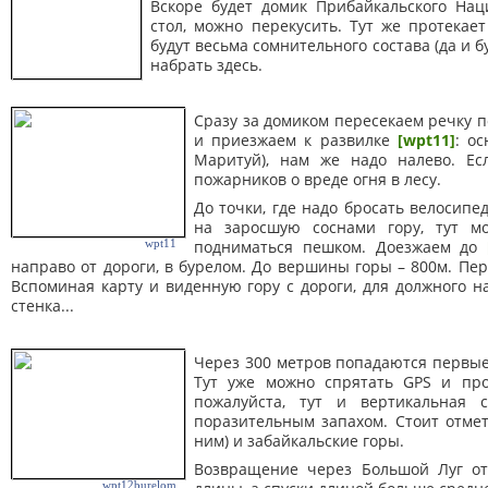
Вскоре будет домик Прибайкальского На
стол, можно перекусить. Тут же протека
будут весьма сомнительного состава (да и бу
набрать здесь.
Сразу за домиком пересекаем речку п
и приезжаем к развилке
[wpt11]
: о
Маритуй), нам же надо налево. Ес
пожарников о вреде огня в лесу.
До точки, где надо бросать велосипед
на заросшую соснами гору, тут м
подниматься пешком. Доезжаем до
wpt11
направо от дороги, в бурелом
. До вершины горы – 800м. Пе
Вспоминая карту и виденную гору с дороги, для должного н
стенка...
Через 300 метров попадаются первые
Тут уже можно спрятать GPS и прос
пожалуйста, тут и вертикальная 
поразительным запахом. Стоит отме
ним) и забайкальские горы.
Возвращение через Большой Луг о
wpt12burelom