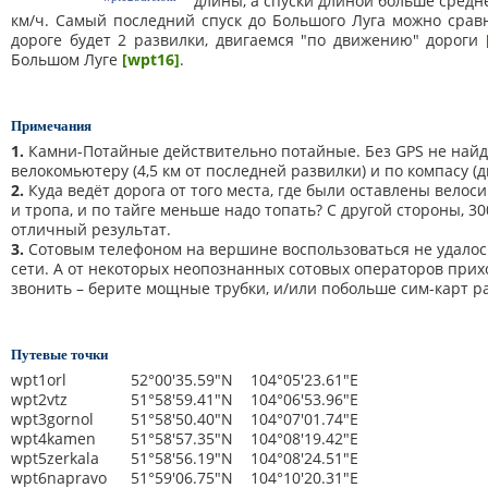
длины, а спуски длиной больше средн
км/ч. Самый последний спуск до Большого Луга можно сравни
дороге будет 2 развилки, двигаемся "по движению" дороги
Большом Луге
[wpt16]
.
Примечания
1.
Камни-Потайные действительно потайные. Без GPS не най
велокомьютеру (4,5 км от последней развилки) и по компасу (
2.
Куда ведёт дорога от того места, где были оставлены велос
и тропа, и по тайге меньше надо топать? С другой стороны, 30
отличный результат.
3.
Сотовым телефоном на вершине воспользоваться не удалось
сети. А от некоторых неопознанных сотовых операторов прихо
звонить – берите мощные трубки, и/или побольше сим-карт ра
Путевые точки
wpt1orl
52°00'35.59"N
104°05'23.61"E
wpt2vtz
51°58'59.41"N
104°06'53.96"E
wpt3gornol
51°58'50.40"N
104°07'01.74"E
wpt4kamen
51°58'57.35"N
104°08'19.42"E
wpt5zerkala
51°58'56.19"N
104°08'24.51"E
wpt6napravo
51°59'06.75"N
104°10'20.31"E