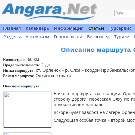
Главная
Календарь
Информация
Статьи
Турсервис
Разделы
Альпинизм
Горные лыжи
Велосипед
Туризм
Описание маршрута 
60 км
Километраж:
1 дн.
Продолжительность:
ст. Орлёнок – р. Олха – кордон Прибайкальско
Нитка маршрута:
Олхинское плато
Район маршрута:
Описание маршрута:
Начало маршрута на станции Орл
сторону дороги, пересекая Олху по п
поворачиваем направо.
Вскоре будет заворот на лагерь Орлёно
Следующая особая точка – второй мос