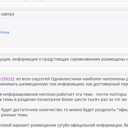
 завтра
kb].jpg
удущее, информация о предстоящих соревнованиях размещены н
123522]
: из всех соцсетей Одноклассники наиболее наполнены 
ринимать размещенную тем информацию, как достоверный пер
я информарования неплохо работает эта тема - почти полторы
ок темы в разделах посмотрели более шести тысяч раз за тот же
 будет достаточное количество, то можно будет разделить "оф
 разные темы.
плохой вариант размещения сугубо офицальной информации, бе