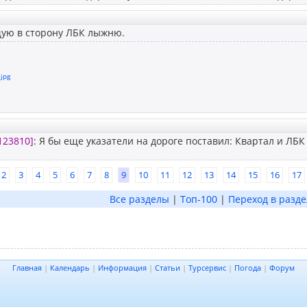
щую в сторону ЛБК лыжню.
.jpg
123810]
: Я бы еще указатели на дороге поставил: Квартал и ЛБК
2
3
4
5
6
7
8
9
10
11
12
13
14
15
16
17
Все разделы
|
Топ-100
|
Переход в разде
Главная
|
Календарь
|
Информация
|
Статьи
|
Турсервис
|
Погода
|
Форум