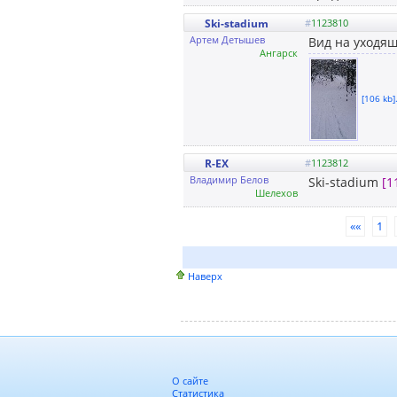
Ski-stadium
#
1123810
Артем Детышев
Вид на уходя
Ангарск
[106 kb]
R-EX
#
1123812
Владимир Белов
Ski-stadium
[1
Шелехов
««
1
Наверх
О сайте
Статистика