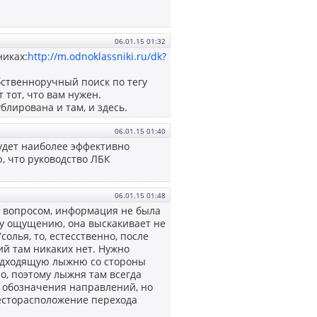
06.01.15 01:32
никах:
http://m.odnoklassniki.ru/dk?
бственноручный поиск по тегу
 тот, что вам нужен.
лирована и там, и здесь.
06.01.15 01:40
будет наиболее эффективно
 что руководство ЛБК
06.01.15 01:48
й вопросом, информация не была
му ощущению, она выскакивает не
солья, то, естесственно, после
ий там никаких нет. Нужно
подходящую лыжню со стороны
, поэтому лыжня там всегда
и обозначения направлений, но
месторасположение перехода