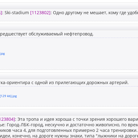
]
: Ski-stadium
[1123802]
: Одно другому не мешает, кому где удо
предшествует обслуживаемый нефтепровод.
.jpg
тка-ориентира с одной из прилегающих дорожных артерий.
[129 kb].jpg
123804]
: Эта тропа и идея хороша с точки зрения хорошего вар
е: Город-ЛБК-город, нескучно и достаточно живописно, по време
ников часа 4, для подготовленных примерно 2 часа тренировки
деи, конечно, на дороге нужны знаки, типа "лыжники на дороге"