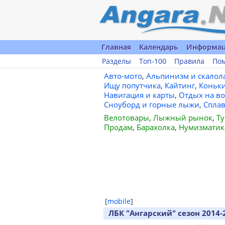
Главная
Календарь
Информа
Разделы
Топ-100
Правила
По
Авто-мото
,
Альпинизм и скалол
Ищу попутчика
,
Кайтинг
,
Коньк
Навигация и карты
,
Отдых на во
Сноуборд и горные лыжи
,
Спла
Велотовары
,
Лыжный рынок
,
Ту
Продам
,
Барахолка
,
Нумизматик
[
mobile
]
ЛБК "Ангарский" сезон 2014-