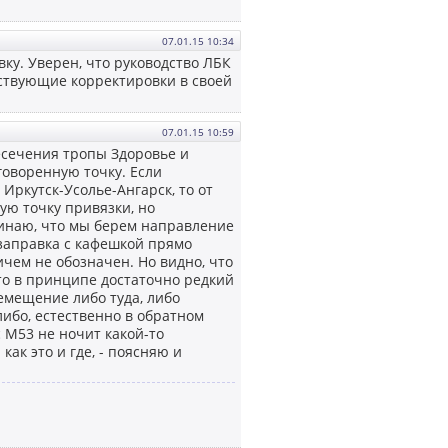
07.01.15 10:34
ку. Уверен, что руководство ЛБК
ствующие корректировки в своей
07.01.15 10:59
есечения тропы Здоровье и
говоренную точку. Если
Иркутск-Усолье-Ангарск, то от
ую точку привязки, но
оминаю, что мы берем направление
и заправка с кафешкой прямо
ичем не обозначен. Но видно, что
это в принципе достаточно редкий
ремещение либо туда, либо
либо, естественно в обратном
с М53 не ночит какой-то
ак это и где, - поясняю и