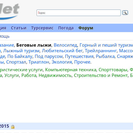
ция
Статьи
Турсервис
Погода
Форум
мощь
азание
,
Беговые лыжи
,
Велосипед
,
Горный и пеший туриз
и
,
Лыжный туризм
,
Любительский бег
,
Трейлраннинг
,
Массо
де
,
По Байкалу
,
Под парусом
,
Путешествия
,
Рыбалка
,
Снаряж
вы
,
Спортзал
,
Триатлон
,
Экология
,
Прочее
.
ристические услуги
,
Компьютерная техника
,
Спорттовары
,
Ф
а
,
Услуги
,
Работа
,
Недвижимость
,
Строительство и Ремонт
,
Б
2015