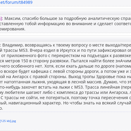
net/forum/t84989
]
: Максим, спасибо большое за подробную аналитическую справ
ставленную тобой информацию во внимание и сделает соответ
рмирования.
: Владимир, возвращаясь к твоему вопросу о месте выхода/пер
 трассы М53. Вчера ездил в Иркутск и по пути зафиксировал о
 от приложенного фото с перекрестком на подъездах к развязке 
ся метров 150 в сторону развязки. Пытался найти более знАчим
чего особенного нет. Хотя, если ехать дальше по дороге (нап
 то вскоре будет кафешка с левой стороны дороги, а потом уже 
ой на Ангарск с правой стороны. Выход тропы Здоровье пока н
ит натоптанная лыжня, уходящая в лесной массив. Думаю, что 
кто-нибудь захочет встать на лыжи с М53. Трасса линейная (пе
ому любители шагают либо с комплекса до трассы или Ангарска, 
С трассы не сойти, не потеряться, поэтому точка пересечения 
й, навигационный характер. Но чтобы знать на всякий случай к
о.
[125 kb].jpg