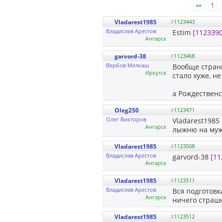
««
1
Vladarest1985
#
1123443
Владислав Арестов
Estim
[1123390
Ангарск
garvord-38
#
1123468
Вербов Мелкаш
Вообще странн
Иркутск
стало хуже, не
а Рождественс
Oleg250
#
1123471
Олег Викторов
Vladarest1985
Ангарск
лыжню на муж
Vladarest1985
#
1123508
Владислав Арестов
garvord-38
[11
Ангарск
Vladarest1985
#
1123511
Владислав Арестов
Вся подготовк
Ангарск
ничего страшн
Vladarest1985
#
1123512