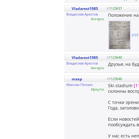
Vladarest1985
#
1123637
Владислав Арестов
Положение на
Ангарск
[122 
Vladarest1985
#
1123640
Владислав Арестов
Друзья, на б
Ангарск
maxp
#
1123646
Максим Пензин
Ski-stadium
[1
Иркутск
склонны восп
С точки зрени
Года, заголов
Если новостей
пообсуждать в
У нас есть не