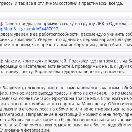
 трассы и так все в отличном состоянии практически всегда.
]
: Павел, предлагаю прямую ссылку на группу ЛБК в Однокласс
upMain&st.groupId=54487097...
совсем уверен в ее работоспособности, рекомендую учинить со
нный комплекс". Уверен, что одним из первых вариантов будет
ашим мнением, что презентация информации должна быть задуб
]
: Максим, критикуя - предлагай. Подскажи где на твой взгляд 
формацию касательно активностей, проводимых на ЛБК? Думаю,
к твоему совету. Заранее благодарен за вероятную помощь.
: Владимир, поскольку никто не заморачивался заданным тобо
ир. Точное место выхода трассы никто не отмечал. Но по мое
 развязки Усолье-Ангарск-Иркутск на трассе М53. Если ехать из У
накатанного автомобильного сворота на Малышовку. Обозначен
зд лыжни в сторону леса на обочине или ориентироваться на 
а/Ангарска. Направление в настоящий момент очень популярно
 есть. В последствие, конечно было бы неплохо выставить знак
ко планы. Если очень нужно, можно выяснить более подробно 
убликования фотографий.