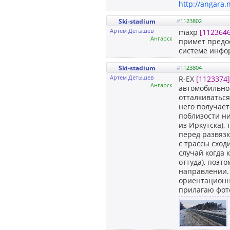
http://angara.
Ski-stadium
#
1123802
Артем Детышев
maxp
[1123646
Ангарск
примет предо
системе инфо
Ski-stadium
#
1123804
Артем Детышев
R-EX
[1123374]
Ангарск
автомобильной
отталкиваться
него получает
поблизости ни
из Иркутска),
перед развязк
с трассы сход
случай когда 
оттуда), поэт
направлении. 
ориентационны
прилагаю фот