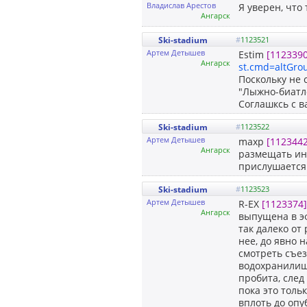
Владислав Арестов
Я уверен, что
Ангарск
Ski-stadium
#
1123521
Артем Детышев
Estim
[1123390
Ангарск
st.cmd=altGro
Поскольку не 
"Лыжно-биатло
Соглашксь с в
Ski-stadium
#
1123522
Артем Детышев
maxp
[1123442
Ангарск
размещать ин
прислушается 
Ski-stadium
#
1123523
Артем Детышев
R-EX
[1123374]
Ангарск
выпущена в эф
так далеко от
нее, до явно 
смотреть съе
водохранилищ
пробита, след
пока это толь
вплоть до оп