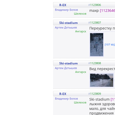
R-EX
#
1123806
Владимир Белов
maxp
[1123646
Шелехов
Ski-stadium
#
1123807
Артем Детышев
Переурестку 
Ангарск
[107 kb]
Ski-stadium
#
1123808
Артем Детышев
Вид перекрес
Ангарск
R-EX
#
1123809
Владимир Белов
Ski-stadium
[1
Шелехов
лыжня здоровь
мало, для чай
продвижения и