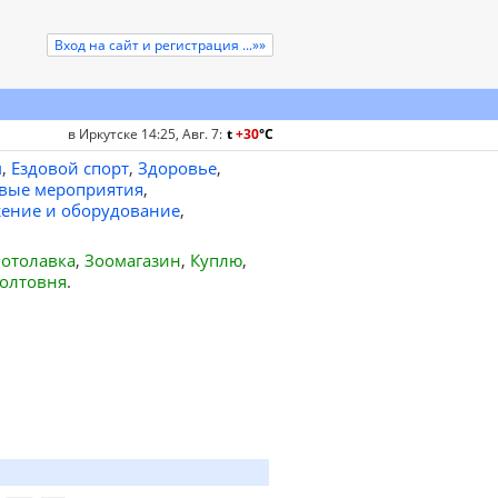
Вход на сайт и регистрация ...»»
в Иркутске 14:25, Авг. 7
:
t
+30
°
C
м
,
Ездовой спорт
,
Здоровье
,
вые мероприятия
,
ение и оборудование
,
отолавка
,
Зоомагазин
,
Куплю
,
олтовня
.