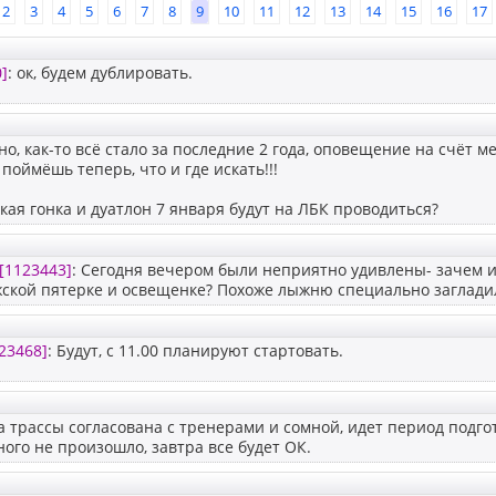
2
3
4
5
6
7
8
9
10
11
12
13
14
15
16
17
]
: ок, будем дублировать.
о, как-то всё стало за последние 2 года, оповещение на счёт 
 поймёшь теперь, что и где искать!!!
кая гонка и дуатлон 7 января будут на ЛБК проводиться?
[1123443]
: Сегодня вечером были неприятно удивлены- зачем и
ской пятерке и освещенке? Похоже лыжню специально заглади
23468]
: Будут, с 11.00 планируют стартовать.
а трассы согласована с тренерами и сомной, идет период подго
ого не произошло, завтра все будет ОК.