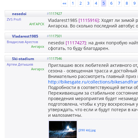
««
1
2
3
4
5
6
7
8
9
nesedoi
#
1117427
ZVS Profi
Vladarest1985
[1115916]
: Ходят ли зимой 
АНГАРСК
Ангарска. Во сколько последний автобус 
Vladarest1985
#
1117501
Владислав Арестов
nesedoi
[1117427]
: на днях попробую най
Ангарск
сфотать, то буду благодарен.
Ski-stadium
#
1117546
Артем Детышев
Приглашаю всех любителей активного отд
Ангарск
сезона - освещенная трасса и достойный 
Внимательно рассмотреть главный приз 
http://bikesgate.ru/collections/bikesandfr
Подробности в соответствующей ветки о
Переживающим за стабильное состояние 
проведения мероприятия будет незамед
подготовлена, чтобы к утру воскресенья у
утверждать, что если и будут потери в к
и малозаметны.
[390 kb].jpg