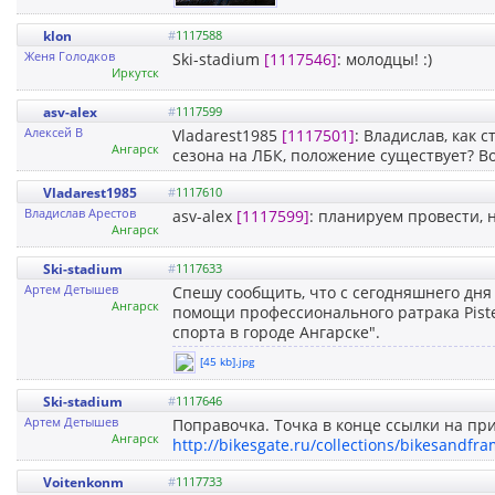
klon
#
1117588
Женя Голодков
Ski-stadium
[1117546]
: молодцы! :)
Иркутск
asv-alex
#
1117599
Алексей В
Vladarest1985
[1117501]
: Владислав, как 
Ангарск
сезона на ЛБК, положение существует? Во
Vladarest1985
#
1117610
Владислав Арестов
asv-alex
[1117599]
: планируем провести, 
Ангарск
Ski-stadium
#
1117633
Артем Детышев
Спешу сообщить, что с сегодняшнего дня
Ангарск
помощи профессионального ратрака Pist
спорта в городе Ангарске".
[45 kb].jpg
Ski-stadium
#
1117646
Артем Детышев
Поправочка. Точка в конце ссылки на при
Ангарск
http://bikesgate.ru/collections/bikesandfr
Voitenkonm
#
1117733