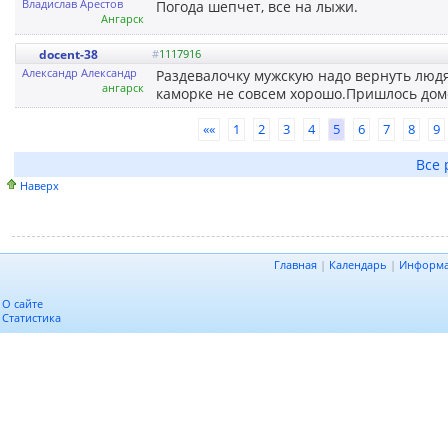
Владислав Арестов
Погода шепчет, все на лыжи.
Ангарск
docent-38
#
1117916
Александр Александр
Раздевалочку мужскую надо вернуть люд
ангарск
каморке не совсем хорошо.Пришлось домо
««
1
2
3
4
5
6
7
8
9
Все 
Наверх
Главная
|
Календарь
|
Информ
О сайте
Статистика