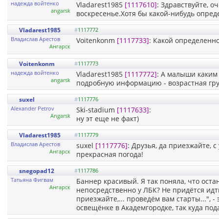
надежда войтенко
Vladarest1985
[1117610]
: Здравствуйте, о
angarsk
воскресенье.Хотя бы какой-нибудь опред
Vladarest1985
#
1117772
Владислав Арестов
Voitenkonm
[1117733]
: Какой определенно
Ангарск
Voitenkonm
#
1117773
надежда войтенко
Vladarest1985
[1117772]
: А малыши каким
angarsk
подробную информацию - возрастная груп
suxel
#
1117776
Alexander Petrov
Ski-stadium
[1117633]
:
Angarsk
ну эт еще не факт)
Vladarest1985
#
1117779
Владислав Арестов
suxel
[1117776]
: Друзья, да приезжайте, 
Ангарск
прекрасная погода!
snegopad12
#
1117786
Татьяна Фигвам
Баннер красивый. Я так поняла, что оста
Ангарск
непосредственно у ЛБК? Не придётся идт
приезжайте,... проведём вам старты...", 
освещёнке в Академгородке, так куда под