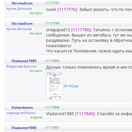
Ski-stadium
#
1117797
Артем Детышев
suxel
[1117776]
: Забыл указать, что по п
Ангарск
Ski-stadium
#
1117799
Артем Детышев
snegopad12
[1117786]
: Татьяна, с остано
Ангарск
сообщении. Вышел из автобуса, тут же ны
раздевалке. Путь на остановку в обратно
пожаловать!
Что касается Положения, нужно ждать ком
Vladarest1985
#
1117845
Владислав Арестов
Друзья, только поменялось время и место,
Ангарск
[96 kb].jpg
Voitenkonm
#
1117848
надежда войтенко
Vladarest1985
[1117845]
: Спасибо за инф
angarsk
Vladarest1985
#
1117857