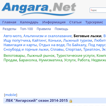
Главная
Календарь
Информация
Статьи
Турсервис
Разделы
Топ-100
Правила
Помощь
Авто-мото
,
Альпинизм и скалолазание
,
Беговые лыжи
,
В
Ищу попутчика
,
Кайтинг
,
Коньки
,
Лыжный туризм
,
Любит
Навигация и карты
,
Отдых на воде
,
По Байкалу
,
Под пару
Сноуборд и горные лыжи
,
Сплавы
,
Спортзал
,
Триатлон
,
Эк
Велотовары
,
Лыжный рынок
,
Туристические услуги
,
Комп
Продам
,
Барахолка
,
Нумизматика
,
Услуги
,
Работа
,
Недвиж
[
mobile
]
ЛБК "Ангарский" сезон 2014-2015