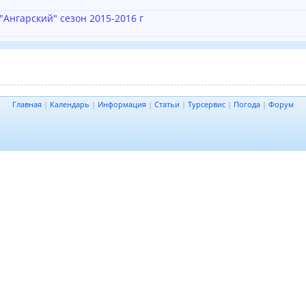
Ангарский" сезон 2015-2016 г
Главная
|
Календарь
|
Информация
|
Статьи
|
Турсервис
|
Погода
|
Форум