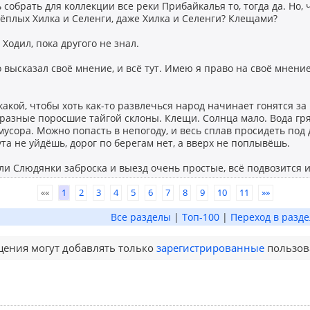
ль собрать для коллекции все реки Прибайкалья то, тогда да. Но
ёплых Хилка и Селенги, даже Хилка и Селенги? Клещами?
: Ходил, пока другого не знал.
о высказал своё мнение, и всё тут. Имею я право на своё мнени
акой, чтобы хоть как-то развлечься народ начинает гонятся за
разные поросшие тайгой склоны. Клещи. Солнца мало. Вода гря
мусора. Можно попасть в непогоду, и весь сплав просидеть под 
та не уйдёшь, дорог по берегам нет, а вверх не поплывёшь.
ли Слюдянки заброска и выезд очень простые, всё подвозится и
««
1
2
3
4
5
6
7
8
9
10
11
»»
Все разделы
|
Топ-100
|
Переход в разде
ения могут добавлять только
зарегистрированные
пользов