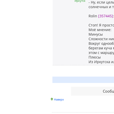
Иркутск
- Ну, если це
солнечных и т
Rolin
[357445]
Стоп! Я прост
Моё мнение:
Минусы
Сложности ник
Вокруг однооб
берегам куча 
этом с маршру
Плюсы
Из Иркутска и
Сообщ
Наверх