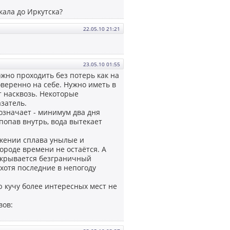
кала до Иркутска?
22.05.10 21:21
23.05.10 01:55
но проходить без потерь как на
оверенно на себе. Нужно иметь в
т насквозь. Некоторые
затель.
означает - минимум два дня
 попав внутрь, вода вытекает
яжении сплава унылые и
ороде времени не остаётся. А
ткрывается безграничный
 хотя последние в непогоду
 кучу более интересных мест не
вов: