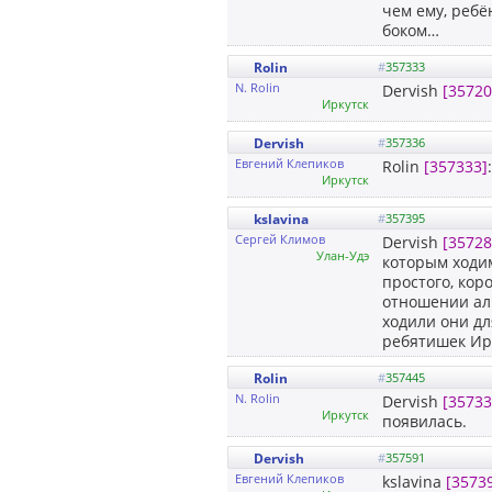
чем ему, ребё
боком…
Rolin
#
357333
N. Rolin
Dervish
[35720
Иркутск
Dervish
#
357336
Евгений Клепиков
Rolin
[357333]
Иркутск
kslavina
#
357395
Сергей Климов
Dervish
[35728
Улан-Удэ
которым ходим
простого, кор
отношении аль
ходили они для
ребятишек Ирк
Rolin
#
357445
N. Rolin
Dervish
[35733
Иркутск
появилась.
Dervish
#
357591
Евгений Клепиков
kslavina
[3573