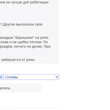
, чем он лучше для ребятишек
е? Другие высказали своё.
 каждым "барашком" на реке.
зная и не шибко тёплая. По
дождём, ничего не делая. При
 забирается от реки.
л
:
атели.