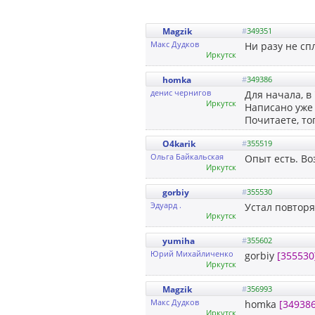
Magzik
#
349351
Макс Дудков
Ни разу не сп
Иркутск
homka
#
349386
денис чернигов
Для начала, в
Иркутск
Написано уже 
Почитаете, то
O4karik
#
355519
Ольга Байкальская
Опыт есть. Во
Иркутск
gorbiy
#
355530
Эдуард .
Устал повторя
Иркутск
yumiha
#
355602
Юрий Михайличенко
gorbiy
[355530
Иркутск
Magzik
#
356993
Макс Дудков
homka
[349386
Иркутск