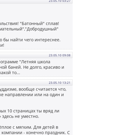
23.05.10 03:27
ольствия! "Батонный" сплав!
думательный","Добродушный"
 бы найти чего интереснее.
и!
23.05.10 09:08
программе "Летняя школа
ой баней. Не долго, красиво и
акой то...
23.05.10 13:21
уддизме, вообще считается что,
 же направлении или на один и
вых 10 страницах ты вряд ли
 здесь не уместно.
тёплое с мягким. Для детей в
й компании - конечно праздник. С