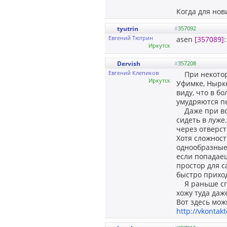
Когда для нов
tyutrin
#
357092
Евгений Тютрин
asen
[357089]
Иркутск
Dervish
#
357208
Евгений Клепиков
При некоторо
Иркутск
Уфимке, Нырке
виду, что в б
умудряются пе
Даже при все
сидеть в луже
через отверст
Хотя сложност
однообразные.
если попадае
простор для с
быстро приход
Я раньше спл
хожу туда даж
Вот здесь мож
http://vkontak