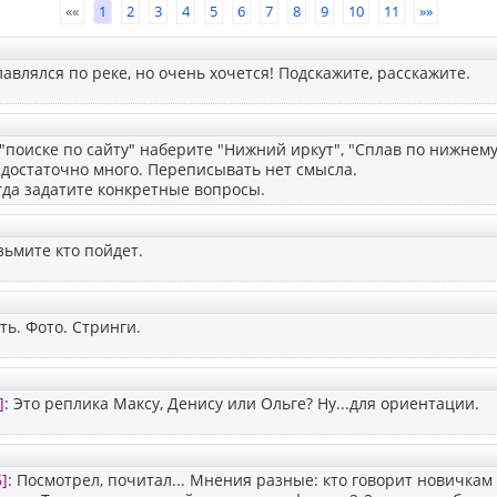
««
1
2
3
4
5
6
7
8
9
10
11
»»
лавлялся по реке, но очень хочется! Подскажите, расскажите.
 "поиске по сайту" наберите "Нижний иркут", "Сплав по нижнему
достаточно много. Переписывать нет смысла.
гда задатите конкретные вопросы.
зьмите кто пойдет.
ть. Фото. Стринги.
]
: Это реплика Максу, Денису или Ольге? Ну...для ориентации.
]
: Посмотрел, почитал... Мнения разные: кто говорит новичкам 