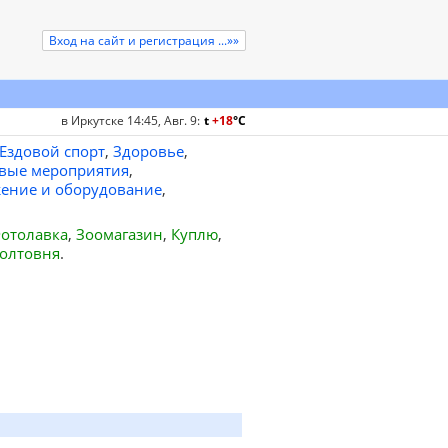
Вход на сайт и регистрация ...»»
в Иркутске 14:45, Авг. 9
:
t
+18
°
C
Ездовой спорт
,
Здоровье
,
вые мероприятия
,
ение и оборудование
,
отолавка
,
Зоомагазин
,
Куплю
,
олтовня
.