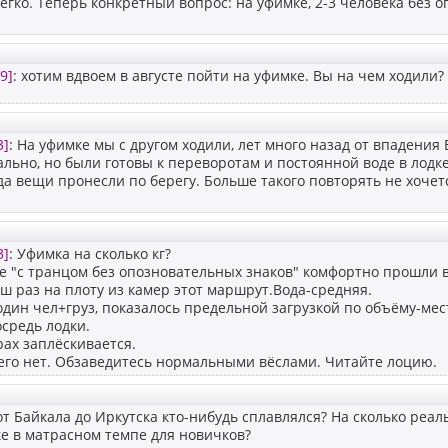
легко. Теперь конкретный вопрос: на уфимке, 2-3 человека без о
9]
: хотим вдвоем в августе пойти на уфимке. Вы на чем ходили?
3]
: На уфимке мы с другом ходили, лет много назад от впадени
ьно, но были готовы к переворотам и постоянной воде в лодк
да вещи пронесли по берегу. Больше такого повторять не хочет
3]
: Уфимка на сколько кг?
ке "с транцом без опозновательных знаков" комфортно прошли в 
ш раз на плоту из камер этот маршрут.Вода-средняя.
один чел+груз, показалось предельной загрузкой по объёму-мест
средь лодки.
ах заплёскивается.
его нет. Обзаведитесь нормальными вёслами. Читайте лоцию.
от Байкала до Иркутска кто-нибудь сплавлялся? На сколько реал
е в матрасном темпе для новичков?