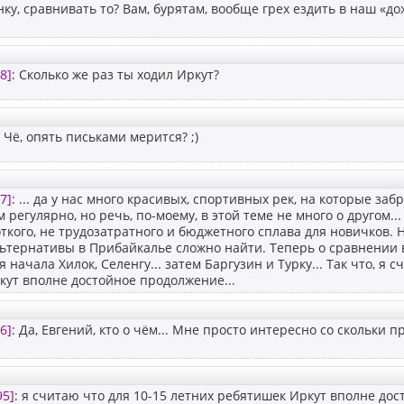
нку, сравнивать то? Вам, бурятам, вообще грех ездить в наш «до
8]
: Сколько же раз ты ходил Иркут?
: Чё, опять письками мерится? ;)
7]
: ... да у нас много красивых, спортивных рек, на которые за
 регулярно, но речь, по-моему, в этой теме не много о другом..
откого, не трудозатратного и бюджетного сплава для новичков. 
тернативы в Прибайкалье сложно найти. Теперь о сравнении в
 начала Хилок, Селенгу... затем Баргузин и Турку... Так что, я 
ут вполне достойное продолжение...
6]
: Да, Евгений, кто о чём... Мне просто интересно со скольки п
95]
: я считаю что для 10-15 летних ребятишек Иркут вполне дос