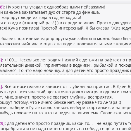
8]
: Ну хрен ты угадал с однообразными пейзажами!
и каньона захватывает дух от старта до финиша.
 маршрут люди из года в год не ходили!
 его идти (в который раз! ) ) в середине июля. Просто для удов
тся! Куча позитива! Простой интересный, Я бы сказал "Жизне
а более спортивные маршршруты уже забиты и можно было было
классика чайника и отдых на воде с положительными эмоциям
]
: +100... Несколько лет ходим Нижний с детьми на рафтах по 
бязательной днёвкой, "принятием в водники", рыбалкой и походн
мально". То что надо новичку, а для детей это просто праздник к
]
: Всё относительно и зависит от глубины восприятия. В Дзен Б
уть суть всех явлений, достаточно долго смотря в одном и том
т. Мне, значит, просто не хватает глубины восприятия.
ршрут потому, что ничего ближе нет, ну разве что Ангара :)
инис набери в Гугле слово каньон, выбери «картинки», и на пер
ибудь похожее на то, что та видел на «нижнем». Слово «каньон»
29]
: для детей это просто праздник, какой то... - не надо путать 
 когда брызги и не надо ничего тащить на себе, да ещё и в ново