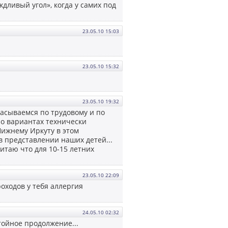
ждливый угол», когда у самих под
23.05.10 15:03
23.05.10 15:32
23.05.10 19:32
брасываемся по трудовому и по
. о вариантах технически
Нижнему Иркуту в этом
 представлении наших детей...
считаю что для 10-15 летних
23.05.10 22:09
роходов у тебя аллергия
24.05.10 02:32
тойное продолжение...