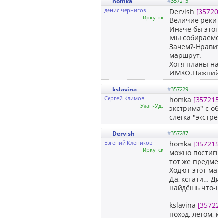
homka
#
357215
денис чернигов
Dervish
[35720
Иркутск
Величие реки 
Иначе бы этот
Мы собираемся
Зачем?-Нрави
маршрут.
Хотя планы н
ИМХО.Нижний-
kslavina
#
357229
Сергей Климов
homka
[357215
Улан-Удэ
экстрима" с о
слегка "экстре
Dervish
#
357287
Евгений Клепиков
homka
[357215
Иркутск
можно постигн
тот же предме
Ходют этот ма
Да, кстати… Д
найдёшь что-н
kslavina
[3572
поход, летом,