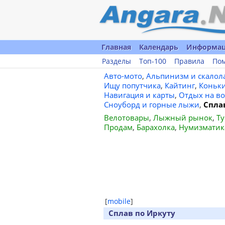
Главная
Календарь
Информа
Разделы
Топ-100
Правила
По
Авто-мото
,
Альпинизм и скалол
Ищу попутчика
,
Кайтинг
,
Коньк
Навигация и карты
,
Отдых на во
Сноуборд и горные лыжи
,
Спла
Велотовары
,
Лыжный рынок
,
Ту
Продам
,
Барахолка
,
Нумизматик
[
mobile
]
Сплав по Иркуту