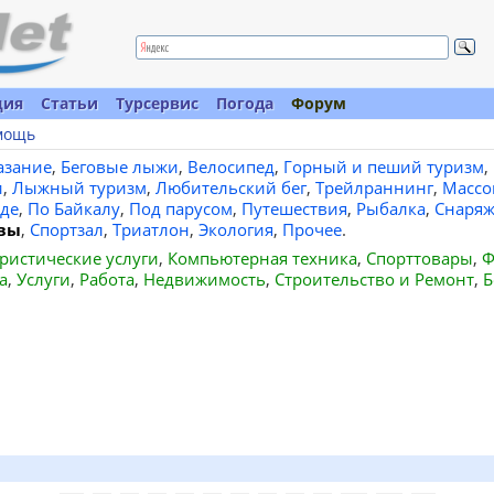
ция
Статьи
Турсервис
Погода
Форум
мощь
азание
,
Беговые лыжи
,
Велосипед
,
Горный и пеший туризм
,
и
,
Лыжный туризм
,
Любительский бег
,
Трейлраннинг
,
Массо
де
,
По Байкалу
,
Под парусом
,
Путешествия
,
Рыбалка
,
Снаряж
вы
,
Спортзал
,
Триатлон
,
Экология
,
Прочее
.
ристические услуги
,
Компьютерная техника
,
Спорттовары
,
Ф
а
,
Услуги
,
Работа
,
Недвижимость
,
Строительство и Ремонт
,
Б