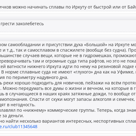
ичков можно начинать сплавы по Иркуту от быстрой или от Бай
: грести заколебетесь
м самообладании и присутствии духа «Большой» на Иркуте мож
 и т.д., так и самосплавом в спасжилете (вообще без судна). Пр
ольшинстве случаев вещи, которые не в гидромешках, промокаю
реворачивать там и огромные суда типа рафтов, но это не пока
й ватности нижнего Иркута идти по нему на резиновой лодке 
. В норме сплавные суда не имеют «глухого» дна как на Уфимке,
ия по периметру надувного дна.
ь реки хорошо подходить для новичков, пейзажи на всём прот
 Можно передумать все думы о жизни и вечном, на которые в г
шь в случающиеся в наших краях затяжные дожди, то вообще о
амопознания. Спасти от скуки могут запасы алкоголя и семечек,
ят в негодность.
авлял по «нижнему» коммерческие группы. Теперь, когда знаю
е за деньги.
но найти несколько вариантов интересных, неспортивных спла
te.ru/club11345648