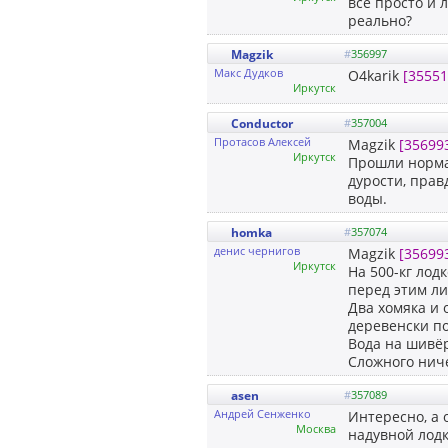
все просто и 
реально?
Magzik
#
356997
Макс Дудков
O4karik
[35551
Иркутск
Conductor
#
357004
Протасов Алексей
Magzik
[35699
Иркутск
Прошли нормал
дурости, прав
воды.
homka
#
357074
денис чернигов
Magzik
[35699
Иркутск
На 500-кг лод
перед этим ли
Два хомяка и 
деревенски по
Вода на шивёр
Сложного нич
asen
#
357089
Андрей Сенженко
Интересно, а 
Москва
надувной лодк