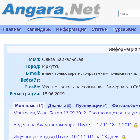
Главная
Календарь
Информация
Статьи
Турсервис
Информация о
Имя:
Ольга Байкальская
Город:
Иркутск
E-mail:
виден только зарегистрированным пользователям
Вебсайт:
О себе:
Уже не греюсь на солнышке. Замерзаю в Си
Регистрация:
15.06.2009
Мои темы
Диалоги
Публикации
Фотоальбо
(12)
(0)
(0)
Монголия, Улан-Батор 13.09.2012. Срочно ищется попутчи
Неделя на Адаманском море. Пхукет с 12.11-18.11.2011
Ищу попутчицу(ка) Пхукет 10.11.2011 на 13 дней.