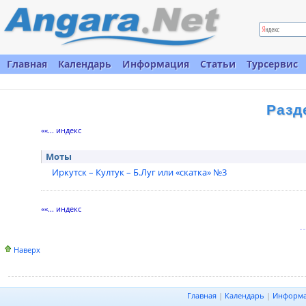
Главная
Календарь
Информация
Статьи
Турсервис
Разд
««... индекс
Моты
Иркутск – Култук – Б.Луг или «скатка» №3
««... индекс
Наверх
Главная
|
Календарь
|
Информ