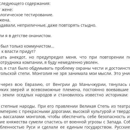
 следующего содержания:
 жене:
ологическое тестирование.
жена.
адавали, неприличные, даже повторять стыдно.
ли я в детстве онанистом.
а был только коммунистом...
 к власти придут?
ать анекдот, но предупредил меня, что при повторении п
отрудника компании, я буду немедленно уволен.
, я стал было обдумывать проблему охраны чести и достоинств
ольской степи. Монголия не зря занимала мои мысли. Это уни
 через всю Евразию, от Венгрии до Маньчжурии, тянулась 
иких зверей и всевозможные племена, постоянно воевавшие
 земли оседлых народов и становилось известно историкам:
степные народы. При его правлении Великая Степь из театр
мперию с прекрасными дорогами, высокой культурой и твердо
 вассалами монголов, чтобы обеспечить себе безопасность и
ие княжества сумели спастись от военной угрозы с Запада. С
бленностью Руси и сделали ее единым государством. Русски