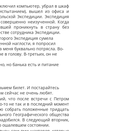
ыключил компьютер, убрал в шкаф
испытанием), вышел из офиса и
ольской Экспедиции. Экспедиция
 совершенно неизученной. Когда
явшей проникнуть в страну без
естве сотрудника Экспедиции.
торого Экспедиция сумела
нной наглости, я попросил
 меня буквально потрясла. Во-
 в голову. В-третьих, он не
но, но банька есть и питание
зьмем билет. И постарайтесь
м сейчас не очень любят.
ий, что после встречи с Петром
о-то не так и в последний момент
елю собрать положенные тридцать
ьного Географического общества
онадобился. В следующий вторник,
но ошалевшем состоянии.
олнен семьями шахтеров, которые