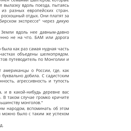
л вылазку вдоль поезда, пытаясь
 из разных европейских стран.
– роскошный отдых. Они платят за
ирском экспрессе" через дикую
 Земли вдоль нее давным-давно
шенно не на что. БАМ или дорога
о была как раз самая нудная часть
частках объедены шелкопрядом.
истов путеводитель по Монголии и
 американцы о России, где, как
я буквально добила. С садистским
нность, агрессивность и тупость
, и в какой-нибудь деревне вас
о. В таком случае громко кричите
льшинству монголов."
им народом, вспоминать об этом
й можно было с таким же успехом
д.