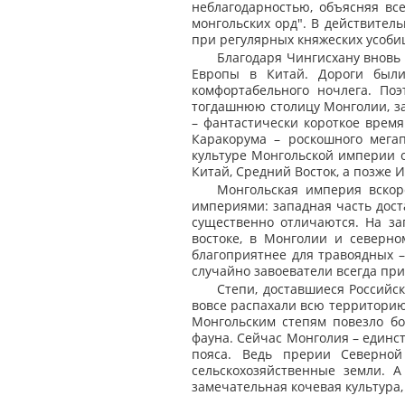
неблагодарностью, объясняя вс
монгольских орд". В действител
при регулярных княжеских усоби
Благодаря Чингисхану вновь
Европы в Китай. Дороги были
комфортабельного ночлега. По
тогдашнюю столицу Монголии, за 
– фантастически короткое врем
Каракорума – роскошного мегап
культуре Монгольской империи о
Китай, Средний Восток, а позже 
Монгольская империя вскор
империями: западная часть доста
существенно отличаются. На зап
востоке, в Монголии и северно
благоприятнее для травоядных –
случайно завоеватели всегда прих
Степи, доставшиеся Российс
вовсе распахали всю территорию,
Монгольским степям повезло бо
фауна. Сейчас Монголия – единс
пояса. Ведь прерии Северно
сельскохозяйственные земли. 
замечательная кочевая культура,