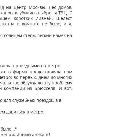
ид на центр Москвы. Лес домов,
лканов, клубились выбросы ТЭЦ. С
ушем коротких ливней. Шелест
ьства в комнате не было, и я,
я солнцем степь, легкий намек на
отдела проездными на метро.
этого фирма предоставляла нам
етро: во-первых, днем до многих
ачальство обсуждало эту проблему
й компании из Брюсселя. И вот,
о для служебных поездок, а в
ем давиться в метро.
.
было..."
 неприличный анекдот!