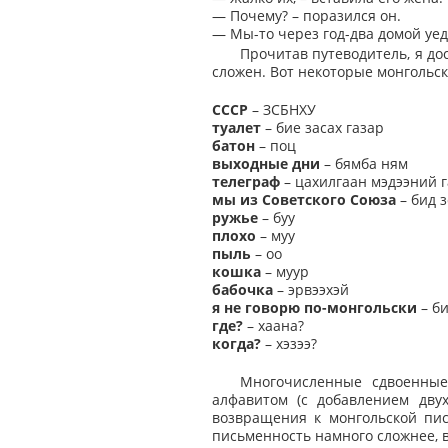
— Почему? – поразился он.
— Мы-то через год-два домой уеде
Прочитав путеводитель, я до
сложен. Вот некоторые монгольск
СССР
– ЗСБНХУ
туалет
– бие засах газар
батон
– поц
выходные дни
– бямба ням
телеграф
– цахилгаан мэдээний 
мы из Советского Союза
– бид з
ружье
– буу
плохо
– муу
пыль
– оо
кошка
– муур
бабочка
– эрвээхэй
я не говорю по-монгольски
– би
где?
– хаана?
когда?
– хэзээ?
Многочисленные сдвоенные
алфавитом (с добавлением дву
возвращения к монгольской пис
письменность намного сложнее, в