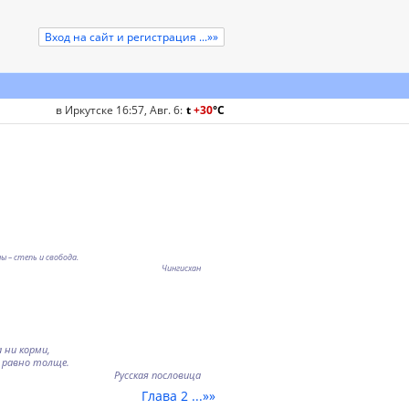
Вход на сайт и регистрация ...»»
в Иркутске 16:57, Авг. 6
:
t
+30
°
C
 – степь и свобода.
Чингисхан
а ни корми,
е равно толще.
Русская пословица
Глава 2 ...»»