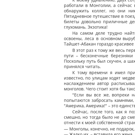
работали в Монголии, а сейчас 
обнаружить коллег, но они ни
Пятидневное путешествие в поезд
билеты довольно приличные де
глухомань. Экзотика!
На самом деле трудно найт
освоены, леса в основном выруб
Тайшет-Абакан гораздо красивее 
В этот раз к тому же весь пе
пути – бесконечные березняки
Поскольку путь был скучен, а ша
принялся читать.
К тому времени я имел при
известно, по улицам ходят медве
наслаждением автор расписывал 
монголов. Чего стоит хотя бы так
"Если вы все же, вопреки н
попытаются забросать камнями, с
"Америка, Америка!" – это единс
Сейчас, после того, как я 
смешно, но тогда было не до см
отнести к моей собственной стра
— Монголы, конечно, не подарок,
— Жалко их, – вставила его жена.