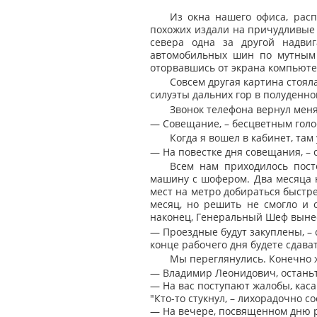
Из окна нашего офиса, рас
похожих издали на причудливые с
севера одна за другой надви
автомобильных шин по мутным 
оторвавшись от экрана компьюте
Совсем другая картина стоял
силуэты дальних гор в полуденно
Звонок телефона вернул мен
— Совещание, – бесцветным голо
Когда я вошел в кабинет, там
— На повестке дня совещания, – 
Всем нам приходилось пост
машину с шофером. Два месяца н
мест на метро добираться быстре
месяц, но решить не смогло и 
наконец, Генеральный Шеф вынес
— Проездные будут закуплены, – 
конце рабочего дня будете сдават
Мы переглянулись. Конечно ж
— Владимир Леонидович, останьтес
— На вас поступают жалобы, кас
"Кто-то стукнул, – лихорадочно с
— На вечере, посвященном дню р