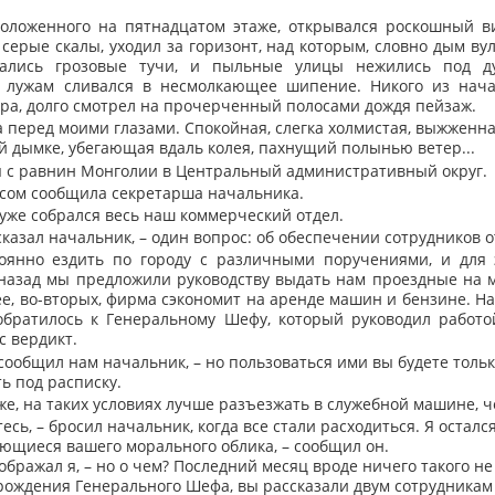
положенного на пятнадцатом этаже, открывался роскошный в
ерые скалы, уходил за горизонт, над которым, словно дым ву
гались грозовые тучи, и пыльные улицы нежились под д
лужам сливался в несмолкающее шипение. Никого из начал
ра, долго смотрел на прочерченный полосами дождя пейзаж.
а перед моими глазами. Спокойная, слегка холмистая, выжженна
й дымке, убегающая вдаль колея, пахнущий полынью ветер...
я с равнин Монголии в Центральный административный округ.
сом сообщила секретарша начальника.
 уже собрался весь наш коммерческий отдел.
сказал начальник, – один вопрос: об обеспечении сотрудников 
оянно ездить по городу с различными поручениями, и для 
азад мы предложили руководству выдать нам проездные на м
е, во-вторых, фирма сэкономит на аренде машин и бензине. Н
обратилось к Генеральному Шефу, который руководил работо
 вердикт.
сообщил нам начальник, – но пользоваться ими вы будете тольк
ь под расписку.
е, на таких условиях лучше разъезжать в служебной машине, ч
ь, – бросил начальник, когда все стали расходиться. Я остался
ающиеся вашего морального облика, – сообщил он.
оображал я, – но о чем? Последний месяц вроде ничего такого не 
ождения Генерального Шефа, вы рассказали двум сотрудникам