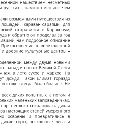
инесенной нашествием несметных
и русских – намного меньше, чем
стали возможными путешествия из
лошадей, караван-сараями для
вский отправился в Каракорум,
уда и обратно он проделал за год
авивший нам подробное описание
. Прикосновение к великолепной
о и древние культурные центры –
 поделенной между двумя новыми
что запад и восток Великой Степи
жная, а лето сухое и жаркое. На
ут дожди. Такой климат гораздо
 востоке всегда было больше. Не
 всех диких копытных, а потом и
кольких маленьких заповедничках.
 пор неплохо сохранилась дикая
тва настоящих степей умеренного
но освоены и превратились в
 дикие горы, роскошные леса и