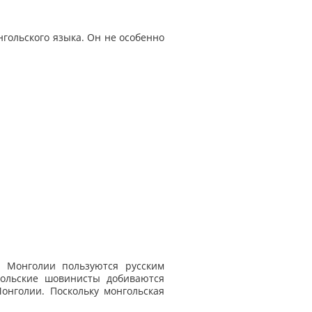
гольского языка. Он не особенно
в Монголии пользуются русским
гольские шовинисты добиваются
онголии. Поскольку монгольская