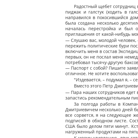
Радостный щебет сотрудниц в
пиджак и галстук (ходить в г
направился в покосившийся дом
была создана несколько десяти
началась перестройка и был о
приглашения от какой-нибудь мо
— Слушаю вас, молодой человек, 
пережить политические бури посл
включить меня в состав Экспеди
первых, он не послал меня немед
потребовал тысячу-другую баксов 
— Паспорт с собой? Пишите заявле
отличное. Не хотите воспользова
"Издевается, – подумал я, – 
Вместо этого Петр Дмитриев
— Пара наших сотрудников едет в
запастись рекомендательным пис
За полгода работы в Компа
Дмитриевичем несколько дней был
все сорвется, я на следующее ж
подписей в обходном листе. Со
США было делом пяти минут. Кста
нагруженный продуктами на пять 
К моему удивлению, двух сот