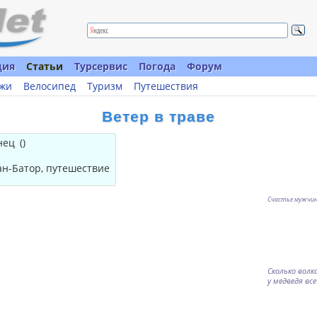
ция
Статьи
Турсервис
Погода
Форум
жи
Велосипед
Туризм
Путешествия
Ветер в траве
нец
(
)
ан-Батор, путешествие
Счастье мужчины
Сколько волк
у медведя вс