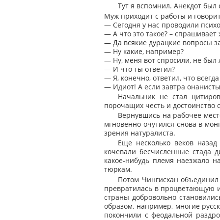
Тут я вспомнил. Анекдот был
Муж приходит с работы и говорит
— Сегодня у нас проводили псих
— А что это такое? – спрашивает 
— Да всякие дурацкие вопросы з
— Ну какие, например?
— Ну, меня вот спросили, не был 
— И что ты ответил?
— Я, конечно, ответил, что всегд
— Идиот! А если завтра онанисты
Начальник не стал цитиров
порочащих честь и достоинство с
Вернувшись на рабочее место
мгновенно очутился снова в монг
зрения натуралиста.
Еще несколько веков назад
кочевали бесчисленные стада д
какое-нибудь племя наезжало на
тюркам.
Потом Чингисхан объединил 
превратилась в процветающую и
страны добровольно становились
образом, например, многие русск
покончили с феодальной раздро