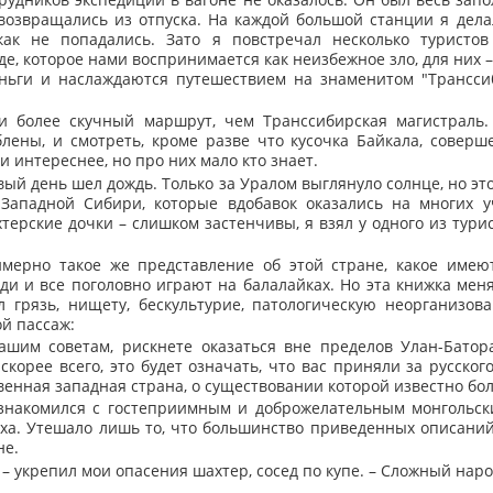
возвращались из отпуска. На каждой большой станции я дела
как не попадались. Зато я повстречал несколько туристов
е, которое нами воспринимается как неизбежное зло, для них 
ньги и наслаждаются путешествием на знаменитом "Транссиб
и более скучный маршрут, чем Транссибирская магистраль.
лены, и смотреть, кроме разве что кусочка Байкала, совер
и интереснее, но про них мало кто знает.
рвый день шел дождь. Только за Уралом выглянуло солнце, но эт
 Западной Сибири, которые вдобавок оказались на многих у
хтерские дочки – слишком застенчивы, я взял у одного из тур
мерно такое же представление об этой стране, какое имеют
ди и все поголовно играют на балалайках. Но эта книжка мен
грязь, нищету, бескультурие, патологическую неорганизова
ой пассаж:
ашим советам, рискнете оказаться вне пределов Улан-Батора
корее всего, это будет означать, что вас приняли за русског
твенная западная страна, о существовании которой известно бо
познакомился с гостеприимным и доброжелательным монгольск
еха. Утешало лишь то, что большинство приведенных описани
не.
 – укрепил мои опасения шахтер, сосед по купе. – Сложный наро