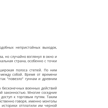
одобных непристойных выходок,
а, но случайно взглянул в окно и
кальная страна, особенно с точки
широкая полоса степей. По ним
 между собой. Время от времени
 так "повезло" гуннам и древним
а бесконечных военных действий
й законностью. Многие соседние
 доступ к торговым путям. Таким
обственно говоря, именно монголы
е историки отплатили им черной