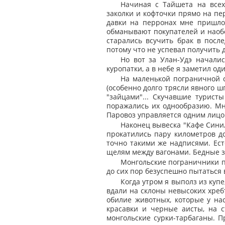
Начиная с Тайшета на всех
заколки и кофточки прямо на пе
давки на перронах мне пришлос
обманывают покупателей и наобо
старались всучить брак в посл
потому что не успевал получить д
Но вот за Улан-Удэ началис
куропатки, а в небе я заметил од
На маленькой пограничной 
(особенно долго трясли явного ш
"зайцами"... Скучавшие турист
поражались их однообразию. Мн
Паровоз управляется одним лицо
Наконец вывеска "Кафе Сини
прокатились пару километров д
точно такими же надписями. Ест
щелям между вагонами. Бедные за
Монгольские пограничники по
до сих пор безуспешно пытаться 
Когда утром я выполз из купе
вдали на склоны невысоких хребт
обилие животных, которые у на
красавки и черные аисты, на 
монгольские сурки-тарбаганы. П