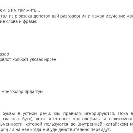
м, а им там жить...
стал из рюкзака допотопный разговорник и начал изучение мон
ие слова и фразы:
газар
овлот холбоот улсаас ирсэн
 монгоолор ярдаггуй
 буквы в устной речи, как правило, игнорируются. Пока 
х гласных букв), хотя некоторые монголофилы и великомон
ьменности, которой пользуются во Внутренней (китайской) М
ряд ли на нее когда-нибудь действительно перейдут.