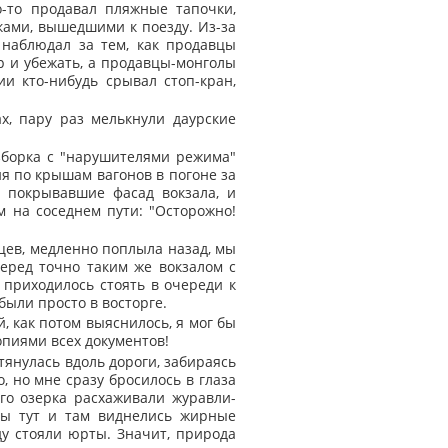
о-то продавал пляжные тапочки,
ками, вышедшими к поезду. Из-за
 наблюдал за тем, как продавцы
р и убежать, а продавцы-монголы
и кто-нибудь срывал стоп-кран,
х, пару раз мелькнули даурские
зборка с "нарушителями режима"
ня по крышам вагонов в погоне за
, покрывавшие фасад вокзала, и
 на соседнем пути: "Осторожно!
цев, медленно поплыла назад, мы
еред точно таким же вокзалом с
 приходилось стоять в очереди к
были просто в восторге.
, как потом выяснилось, я мог бы
опиями всех документов!
 тянулась вдоль дороги, забираясь
, но мне сразу бросилось в глаза
го озерка расхаживали журавли-
вы тут и там виднелись жирные
ду стояли юрты. Значит, природа