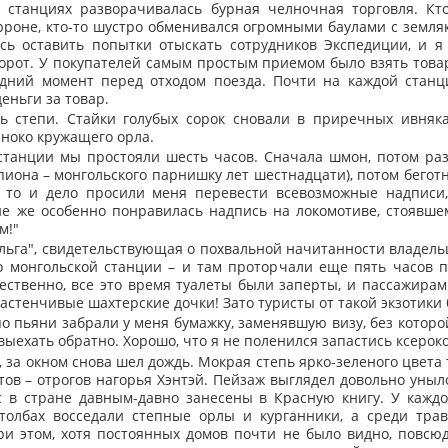
 станциях разворачивалась бурная челночная торговля. Кт
рроне, кто-то шустро обменивался огромными баулами с земля
ь оставить попытки отыскать сотрудников Экспедиции, и я
рот. У покупателей самым простым приемом было взять това
едний момент перед отходом поезда. Почти на каждой станци
еньги за товар.
ь степи. Стайки голубых сорок сновали в приречных ивняка
иноко кружащего орла.
станции мы простояли шесть часов. Сначала шмон, потом ра
пиона – монгольского парнишку лет шестнадцати), потом бегот
ы то и дело просили меня перевести всевозможные надписи
е же особенно понравилась надпись на локомотиве, стоявшем
м!"
льга", свидетельствующая о похвальной начитанности владель
о монгольской станции – и там проторчали еще пять часов п
ественно, все это время туалеты были заперты, и пассажирам
стенчивые шахтерские дочки! Зато туристы от такой экзотики 
 пьяни забрали у меня бумажку, заменявшую визу, без которой
выехать обратно. Хорошо, что я не поленился запастись ксерок
, за окном снова шел дождь. Мокрая степь ярко-зеленого цвета
ов – отрогов нагорья Хэнтэй. Пейзаж выглядел довольно уныло
с в стране давным-давно занесены в Красную книгу. У каждо
столбах восседали степные орлы и курганники, а среди тра
ри этом, хотя постоянных домов почти не было видно, повсю