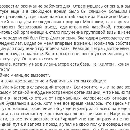
озвестил окончание рабочего дня. Отвернувшись от окна, я в
алстуке еще и в свободное время было бы слишком большим 
ик-развалюху, где помещается штаб-квартира Российско-Монг
летий назад для исследования природы Монголии, в то время
тменен безвизовый въезд, единственной лазейкой, позвол
нгольской организации, стало получение групповой визы в кач
– передо мной был Петр Дмитриевич, благодаря руководству ко
едних лет. Видел он меня впервые в жизни. Поражаясь собстве
ции для получения групповой визы. Реакция Петра Дмитриевича
ленно куда подальше. Во-вторых, он не швырнул пепельницу мне
за услугу. Он просто сказал:
ние. Кстати, у нас в Улан-Баторе есть база. Не "Хилтон", конеч
ться?
сейчас милицию вызовет".
ич взял мое заявление и будничным тоном сообщил:
 Улан-Батор в следующий вторник. Если хотите, мы и на вас во
ьмом от какой-нибудь иностранной организации. А то наших та
нии я настолько отвык от нормальных человеческих отношен
 буквально в шоке. Хотя мне все время казалось, что здесь чт
е утро написал заявление об уходе и ухитрился всего за нед
ставить на компьютере рекомендательное письмо от Национал
ти, за все путешествие этот "ярлык" мне так ни разу и не п
дней пути, я заполз в поезд и упал на свою полку в совершен
рудников экспедиции в вагоне не оказалось. Он был весь зап