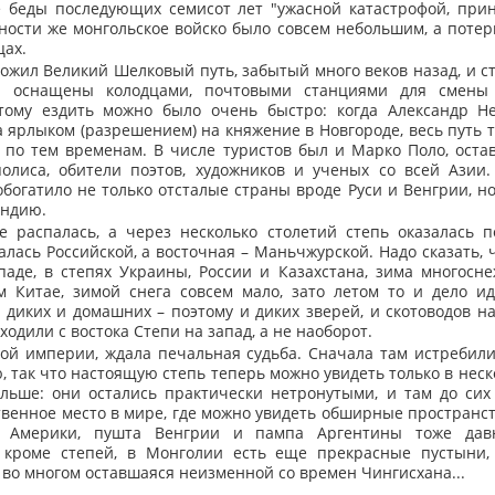
е беды последующих семисот лет "ужасной катастрофой, пр
ьности же монгольское войско было совсем небольшим, а потер
цах.
 ожил Великий Шелковый путь, забытый много веков назад, и 
 оснащены колодцами, почтовыми станциями для смены 
этому ездить можно было очень быстро: когда Александр Не
ярлыком (разрешением) на княжение в Новгороде, весь путь т
я по тем временам. В числе туристов был и Марко Поло, ост
олиса, обители поэтов, художников и ученых со всей Азии
богатило не только отсталые страны вроде Руси и Венгрии, н
Индию.
е распалась, а через несколько столетий степь оказалась
лась Российской, а восточная – Маньчжурской. Надо сказать, 
аде, в степях Украины, России и Казахстана, зима многосне
м Китае, зимой снега совсем мало, зато летом то и дело ид
 диких и домашних – поэтому и диких зверей, и скотоводов на
одили с востока Степи на запад, а не наоборот.
кой империи, ждала печальная судьба. Сначала там истребили
 так что настоящую степь теперь можно увидеть только в нес
льше: они остались практически нетронутыми, и там до сих
твенное место в мире, где можно увидеть обширные пространс
й Америки, пушта Венгрии и пампа Аргентины тоже дав
А кроме степей, в Монголии есть еще прекрасные пустыни,
 во многом оставшаяся неизменной со времен Чингисхана...