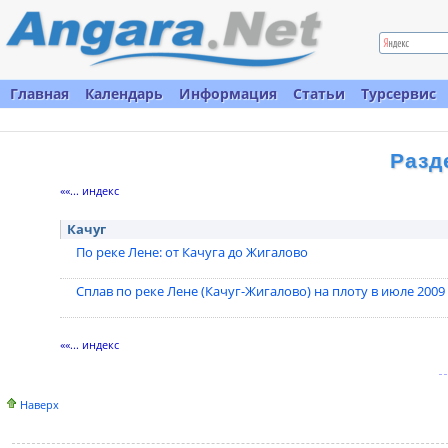
Главная
Календарь
Информация
Статьи
Турсервис
Разд
««... индекс
Качуг
По реке Лене: от Качуга до Жигалово
Сплав по реке Лене (Качуг-Жигалово) на плоту в июле 2009
««... индекс
Наверх