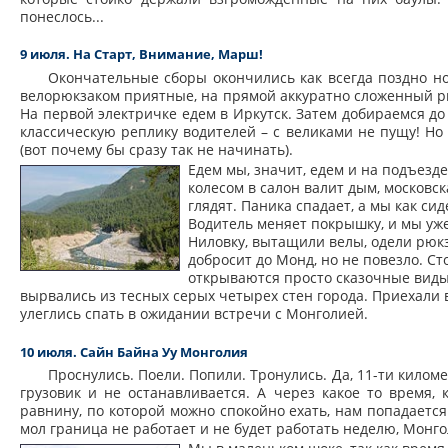
понеслось...
9 июля. На Старт, Внимание, Марш!
Окончательные сборы окончились как всегда поздно н
велорюкзаком приятные, на прямой аккуратно сложенный рюк
На первой электричке едем в Иркутск. Затем добираемся до
классическую реплику водителей – с великами не пущу! Но
(вот почему бы сразу так не начинать).
Едем мы, значит, едем и на подъезд
колесом в салон валит дым, московск
глядят. Паника спадает, а мы как си
Водитель меняет покрышку, и мы уже
Ниловку, вытащили велы, одели рюкз
добросит до Монд, но не повезло. Ст
открываются просто сказочные виды 
вырвались из тесных серых четырех стен города. Приехали 
улеглись спать в ожидании встречи с Монголией.
10 июля. Сайн Байна Уу Монголия
Проснулись. Поели. Попили. Тронулись. Да, 11-ти кило
грузовик и не останавливается. А через какое то время,
равнину, по которой можно спокойно ехать, нам попадается 
мол граница не работает и не будет работать неделю, Монг