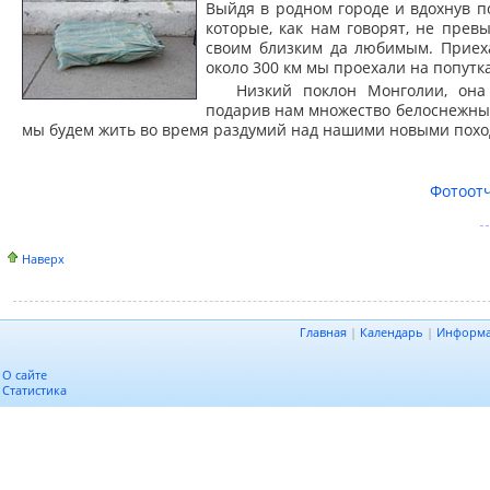
Выйдя в родном городе и вдохнув п
которые, как нам говорят, не пре
своим близким да любимым. Приеха
около 300 км мы проехали на попутка
Низкий поклон Монголии, она
подарив нам множество белоснежны
мы будем жить во время раздумий над нашими новыми пох
Фотоотч
Наверх
Главная
|
Календарь
|
Информ
О сайте
Статистика