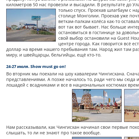
километров 50 нас провезли и высадили. В результате до Улан
только спуск.
Проехав шлагбаум с на
столице Монголии. Проехав уже почт
веткам-палкам колёса как-то оставал
вот так вот бывает. Нас больше ин
остановиться в гостинице за доволь
свой выбор остановили на Guest Hous
центре города. Как говорится всё ес
доллар на время нашего пребывания там. Народ жил там раз
миру, и швейцарцы, бельгийцы, ещё кто-то.
24-27 июля. Show must go on!
Во вторник мы поехали на шоу кавалерии Чингисхана. Сна
представлениями. А позже началось то, ради чего мы сюда 
лошадей с всадниками и все в национальных костюмах врем
Нам рассказывали, как Чингисхан начинал свои первые поход
слышать, то ли не знают про такое вообще.