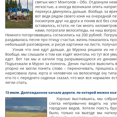
святых мест Монголов – Обо. Отдохнули нем
легкостью, а иногда возникали опять напря
перекуса двинулись дальше. Вообще, за врем
вот ведя рядом своего коня на очередной п
посмотрев друг на друга и поняв всё без сл
оставалось, кстати, не так много, километр
нами, потрогали велосипеды, на наш вопрос 
Немного поторговавшись согласились на 200 рублей. Погру
раздавалась песня про птицу счастья, жизнь показалось пр
небольшой разговорник, и рисуя картинки на листе, получал
Узнав что они едут дальше, до Мурэна решили их не 
Вообще, мы слышали о том как ездят монголы, но тут всё увиде
едет. Вот так мы и катили под разрывающуюся из динамик
Подъезжали в Мурэн за полночь. Денис пытался выяснить в
упорно не могли понять слово – переночевать, пришлось о
нарисована луна, юрта и человечек на велосипеде (ну типа
кто-то с переднего сиденья сказал, что мол все нормалек ес
легли спать.
13 июля. Долгожданное начало дороги, по которой можно еха
Хорошо выспавшись, мы собрал
слегка непривычно видеть на ули
городских видов. Хотели поесть буу
было, только на выезде мы наткну