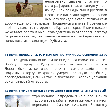
неразрывно связана с этими п
фотографироваться, и завидя у нас
лошадь или лошадь, сын и русский, 
После нам написали адреса и попро
немного посидев в столь теплой ком
дорогу еще по 5 чебуреков. Прощаемся и в путь. Проехав кил
я обнаружил, что потерял 4 чебурека которые были в плохо 
же остался за что и был незамедлительно отправлен в желуд
багровым закатом, сверканием молний на том берегу озера 
ночи, пока мы ехали вдоль Хубсугула.
11 июля. Вверх, вниз или начало прогулки с велосипедом за р
Этот день сильно ничем не выделялся кроме как краси
Вообще природа на Хубсугуле очень похожа на нашу, воз
Дорога была мягко говоря не очень, сильно разбитая с 
подьёмы в горку не давали умереть со скуки. Вообще д
лосеподобными, нам бы так не показалось. Короче упахавшис
сойдя метров 5 от дороги.
12 июля. Птица счастья завтрашнего дня или как нам первый 
Утро началось с продолжения вчерашней гор
– дорога всё разбита, всё те же камни и ме
перевала, на нём стоит куча камней с вотк