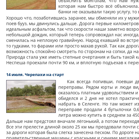
объяснить монголам, что нам нуж
которая нам быстро всё объяснила.
банки не оказывали такую услугу, то 
Хорошо что, позаботившись заранее, мы обменяли их у мужи
поев бууз, мы двинулись дальше. Дорога первые километров 
идеальным асфальтом, так что скорости наши заметно возро
небольшой дождик, который теперь сопровождал нас иногда,
сменилась на неплохую гравийную. Народ ехавший во встр
то гудками, то фарами или просто махав рукой. Так как доро
возможность спокойно смотреть по сторонам на сопки, да на
Природа стала уже иметь степные очертания и быть такой к
Неспеша проехали почти 90 км, и вплотную подъехав к пере
14 июля. Черепахи на старт
Как всегда попивши, поевши дв
переправы. Рядом юрты и люди вид
оказалось платным удовольствием и 
обиделся и 2 дня не хотел практич
набрать в Селенге. Но там может и
переправе продали 4 бутылочки 0,6
литра можно купить в среднем за 450
Дальше нам предстоял вначале лёгонький, а потом переход
Все эти прелести длиной около 25 км мы преодовали почти с
за дороги которая была слегка занесена песком. По дороге 
правительственные машины с красными и синими мигалками,