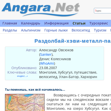
Главная
Календарь
Информация
Статьи
Турсервис
Разделы
Альпинизм
Горные лыжи
Велосипед
Туризм
Раздолбай-хэви-металл-па
Автор:
Александр Овсюков
(
Sanker
),
Денис Колесников
(
WhoAmi
)
Опубликовано:
23.08.2007
Ключевые слова:
Монголия, Хубсугул, путешествие,
индекс ...»
велосипед, Улан-Батор, Хархорин
Ты помнишь, как всё начиналось...
Возвращаясь с очередных покату
сидели мы на слюдянском вокзале и
скататься ли нам на следующие л
Монголию, на озеро Хубсугул. Как 