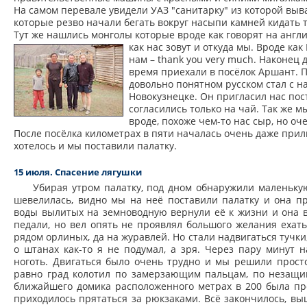
На самом перевале увидели УАЗ "санитарку" из которой выв
которые резво начали бегать вокруг насыпи камней кидать т
Тут же нашлись монголы которые вроде как говорят на англи
как нас зовут и откуда мы. Вроде как L
нам – thank you very much. Наконец
время приехали в посёлок Аршант. П
довольно понятном русском стал с на
Новокузнецке. Он пригласил нас пост
согласились только на чай. Так же 
вроде, похоже чем-то нас сыр, но о
После посёлка километрах в пяти началась очень даже прили
хотелось и мы поставили палатку.
15 июля. Cпасение лягушки
Убирая утром палатку, под дном обнаружили маленькую
шевелилась, видно мы на неё поставили палатку и она п
воды вылитых на земноводную вернули её к жизни и она ве
педали, но вел опять не проявлял большого желания ехат
рядом орлиных, да на журавлей. Но стали надвигаться тучки,
о штанах как-то я не подумал, а зря. Через пару минут 
ноготь. Двигаться было очень трудно и мы решили просто
равно град колотил по замерзающим пальцам, по незащи
ближайшего домика расположенного метрах в 200 была пр
приходилось прятаться за рюкзаками. Всё закончилось, выш