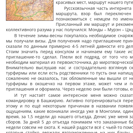
красивых мест, маршрут нашего пут
Русскоязычная часть интернета
маршрута, взор был переключен 
познакомиться с немцем по имени
Присланный им маршрут и рекоменд
коллективного разума у нас получился: Монды – Мурэн – Цэц
В течение зимы-весны покупалось необходимое снаряже
мы получали визы. Для получения надо приглашение прини
сказали по данным примерно 4-5 летней давности его де
Стоим значить перед консулом и начинаем ему такие и
приглашение-то сделал. Плели всё подряд, от того что 
необходим материал из первоисточника, до миротворческо
Внимательно выслушав нас и сострадательно взглянув с
турфирмы или если есть родственники то пусть они напиш
сожалению не оказалось, так обломленные мы вышли от не
турфирмы в окошечко на первом этаже, может чем и по
приглашения и оформила. Через неделю они были готовы, ещ
И тут настаёт самое интересное меня можно сказа
командировку в Башкирию. Активно потренироваться пере
этому и по ещё некоторым причинам в названии появляе
ощущениям, какие возникали иногда уже в Монголии, один
время, за 1,5 недели до нашего отъезда, Денис уже меня з
сборов. За дней 5 до отъезда понимаем что заказанные б
недели совсем не охота. К нашей радости всё с чьей-то по
которые стойко держали взгроможденные на них баулы. И