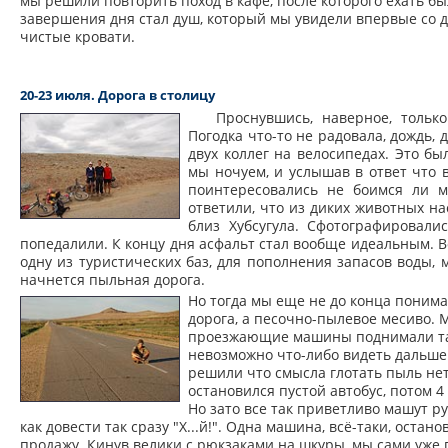
мы решили повторить поход в кафе, после которого ехать б
завершения дня стал душ, который мы увидели впервые со дня
чистые кровати.
20-23 июля. Дорога в столицу
Проснувшись, наверное, только
Погодка что-то не радовала, дождь, 
двух коллег на велосипедах. Это бы
мы ночуем, и услышав в ответ что в
поинтересовались не боимся ли 
ответили, что из диких животных на
близ Хубсугула. Сфотографировали
попедалили. К концу дня асфальт стал вообще идеальным. В
одну из туристических баз, для пополнения запасов воды,
начнется пыльная дорога.
Но тогда мы еще не до конца понимал
дорога, а песочно-пылевое месиво. М
проезжающие машины поднимали так
невозможно что-либо видеть дальше 
решили что смысла глотать пыль нет
остановился пустой автобус, потом 
Но зато все так приветливо машут руч
как довести так сразу "Х...й!". Одна машина, всё-таки, оста
продажу. Кинув велики с рюкзаками на шкуры, мы сами уже п