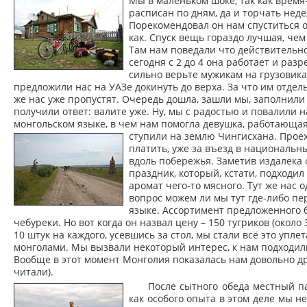
Мы в маленьком шоке, так как время
расписан по дням, да и торчать нед
Порекомендовал он нам спуститься об
как. Спуск вещь гораздо лучшая, чем
Там нам поведали что действительно
сегодня с 2 до 4 она работает и разр
сильно верьте мужикам на грузовика
предложили нас на УАЗе докинуть до верха. За что им отдел
же нас уже пропустят. Очередь дошла, зашли мы, заполнили
получили ответ: валите уже. Ну, мы с радостью и повалили 
монгольском языке, в чем нам помогла девушка, работающа
ступили на землю Чингисхана.
Проех
платить, уже за въезд в национальны
вдоль побережья. Заметив издалека 
праздник, который, кстати, подходил
аромат чего-то мясного. Тут же нас
вопрос можем ли мы тут где-либо пе
языке. Ассортимент предложенного б
чебуреки. Но вот когда он назвал цену – 150 тугриков (около 
10 штук на каждого, усевшись за стол, мы стали всё это упл
монголами. Мы вызвали некоторый интерес, к нам подходил
Вообще в этот момент Монголия показалась нам довольно др
читали).
После сытного обеда местный па
как особого опыта в этом деле мы не