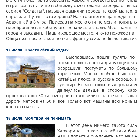
и греться чуть ли не в обнимку с монголами, изредка отвле
сериал "Солдаты", называя фамилии героев на свой манер, да
спросили: Путин – это хорошо? На что ответил: да вроде не 
Арахангай в 6 утра. Приехав на место они не могли понять 
перебравшись в кабину отогревались и спали. Мест нам в го
город и высадить. Нашли хорошее место, что-то похожее на 
Общаться после такой ночки с французами, не было никаких 
17 июля. Просто лёгкий отдых
Выспавшись, пошли гулять по 
посмотрели на реставрирующийся д
разрешили постучать по большому
тарелочки. Монах вообще был како
китайцы плохо, а русские хорошо.
сувенир. Но мы стойко выдержали ег
двинулись дальше в сторону Харх
проехав около 50 километров остановились на ночлег. Пала
дороги метров на 50 и всё. Только вот машины всю ночь м
крепко спалось.
18 июля. Моя твоя не понимать
В этот день ничего такого сил
Хархорина. Но кое-что всё-таки бы
наши попытки объяснить, что нам н