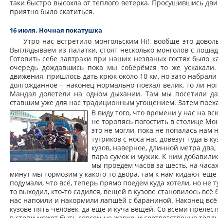
таки быстро высохла от теплого ветерка. Просушившись дви
приятно было скатиться.
16 июля. Ночная покатушка
Утро нас встретило монгольским Hi!, вообще это довол
Выглядываем из палатки, стоят несколько монголов с лошад
Готовить себе завтраки при наших незваных гостях было к
очередь дождавшись пока мы соберёмся то же ускакали.
движения, пришлось дать крюк около 10 км, но зато набрали
долгожданное – наконец нормально поехал велик, то ли ноги
Мандал долетели на одном дыхании. Там мы посетили дац
ставшим уже для нас традиционным угощением. Затем поехал
В виду того, что времени у нас на в
не торопясь погостить в столице М
это не могли, пока не попалась нам 
тугриков с носа нас довезут туда в к
кузов, наверное, длинной метра два
пара сумок и мужик. К ним добавили
мы проедем часов за шесть, на часах
минут мы тормозим у какого-то двора, там к нам кидают ещё 
подумали, что всё, теперь прямо поедем куда хотели, но не т
то выходил, кто-то садился, вещей в кузове становилось всё
нас напоили и накормили лапшёй с бараниной. Наконец всё г
кузове пять человек, да еще и куча вещей. Со всеми прелес
в степи может быть совсем не жарко, и соответственно тёпл