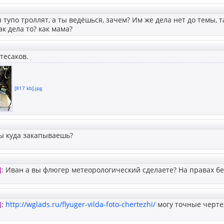
бя тупо троллят, а ты ведёшься, зачем? Им же дела нет до темы, 
ак дела то? как мама?
тесаков.
[817 kb].jpg
ы куда закапываешь?
]
: Иван а вы флюгер метеорологический сделаете? На правах бе
]
:
http://wglads.ru/flyuger-vilda-foto-chertezhi/
могу точные черте