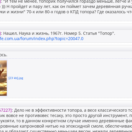
]
: "И тем не менее, топорик получился гораздо меньше, легче и
 ))) Н пройдет и пару лет, как он поймет зачем деревянная ручка
уки и жизни" 70-х или 80-х годов о КПД топора? Где оказалось ч
]
: Нашел, Наука и жизнь, 1967г. Номер 5. Статья "Топор".
ife.com.ua/forum/index.php?topic=20047.0
ось.
[23 kb].jpg
67227]
: Дело не в эффективности топора, а весе классического 
к вовсе не противовес тесаку, это просто другой инструмент, п
рукояти, то в данном конкретном случае именно деревянные ф
ировнные капроновой нитью на эпоксидной смоле, обеспечиваю
ра и обладают существенно меньшим весом, нежели деревянная