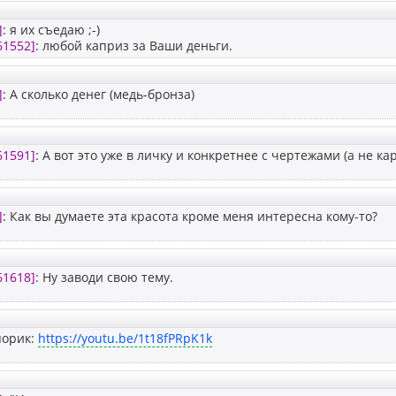
]
: я их съедаю ;-)
61552]
: любой каприз за Ваши деньги.
]
: А сколько денег (медь-бронза)
61591]
: А вот это уже в личку и конкретнее с чертежами (а не ка
]
: Как вы думаете эта красота кроме меня интересна кому-то?
61618]
: Ну заводи свою тему.
порик:
https://youtu.be/1t18fPRpK1k