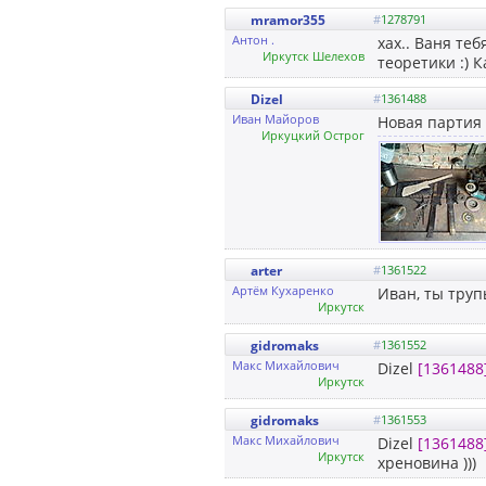
mramor355
#
1278791
Антон .
хах.. Ваня те
Иркутск Шелехов
теоретики :) К
Dizel
#
1361488
Иван Майоров
Новая партия 
Иркуцкий Острог
arter
#
1361522
Артём Кухаренко
Иван, ты труп
Иркутск
gidromaks
#
1361552
Макс Михайлович
Dizel
[1361488
Иркутск
gidromaks
#
1361553
Макс Михайлович
Dizel
[1361488
Иркутск
хреновина )))