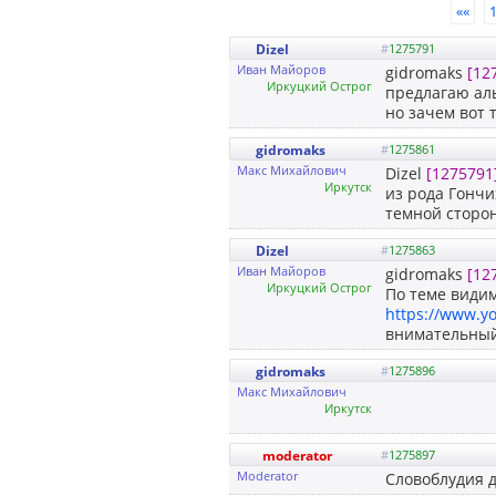
««
Dizel
#
1275791
Иван Майоров
gidromaks
[12
Иркуцкий Острог
предлагаю аль
но зачем вот 
gidromaks
#
1275861
Макс Михайлович
Dizel
[1275791
Иркутск
из рода Гончи
темной сторо
Dizel
#
1275863
Иван Майоров
gidromaks
[12
Иркуцкий Острог
По теме видим
https://www.y
внимательный
gidromaks
#
1275896
Макс Михайлович
Иркутск
moderator
#
1275897
Moderator
Словоблудия д