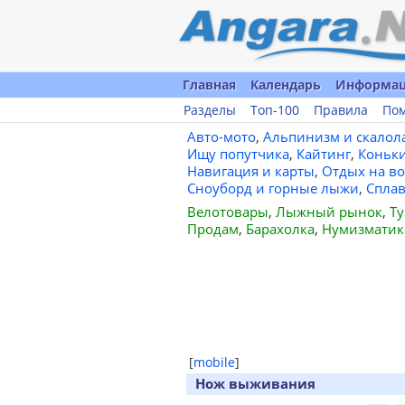
Главная
Календарь
Информа
Разделы
Топ-100
Правила
По
Авто-мото
,
Альпинизм и скалол
Ищу попутчика
,
Кайтинг
,
Коньк
Навигация и карты
,
Отдых на во
Сноуборд и горные лыжи
,
Спла
Велотовары
,
Лыжный рынок
,
Ту
Продам
,
Барахолка
,
Нумизматик
[
mobile
]
Нож выживания