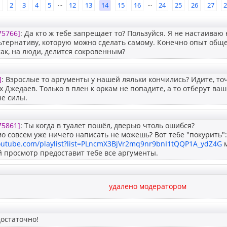
...
...
1
2
3
4
5
12
13
14
15
16
24
25
26
27
2
75766]
: Да кто ж тебе запрещает то? Пользуйся. Я не настаиваю 
тернативу, которую можно сделать самому. Конечно опыт обще
так, на люди, делится сокровенным?
]
: Взрослые то аргументы у нашей ляльки кончились? Идите, то
х Джедаев. Только в плен к оркам не попадите, а то отберут ва
не силы.
75861]
: Ты когда в туалет пошёл, дверью чтоль ошибся?
о совсем уже ничего написать не можешь? Вот тебе "покурить":
outube.com/playlist?list=PLncmX3BjVr2mq9nr9bnI1tQQP1A_ydZ4G
м
 просмотр предоставит тебе все аргументы.
удалено модератором
остаточно!