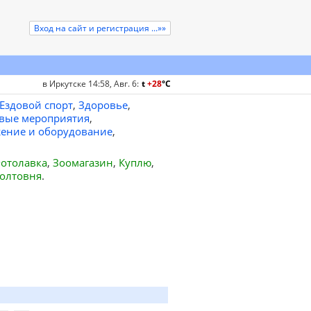
Вход на сайт и регистрация ...»»
в Иркутске 14:58, Авг. 6
:
t
+28
°
C
Ездовой спорт
,
Здоровье
,
вые мероприятия
,
ение и оборудование
,
отолавка
,
Зоомагазин
,
Куплю
,
олтовня
.