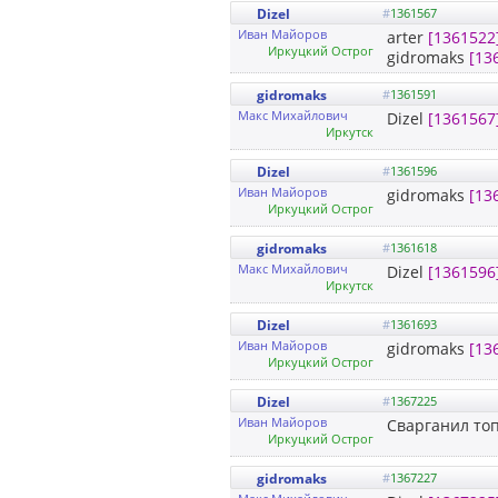
Dizel
#
1361567
Иван Майоров
arter
[1361522
Иркуцкий Острог
gidromaks
[13
gidromaks
#
1361591
Макс Михайлович
Dizel
[1361567
Иркутск
Dizel
#
1361596
Иван Майоров
gidromaks
[13
Иркуцкий Острог
gidromaks
#
1361618
Макс Михайлович
Dizel
[1361596
Иркутск
Dizel
#
1361693
Иван Майоров
gidromaks
[13
Иркуцкий Острог
Dizel
#
1367225
Иван Майоров
Сварганил то
Иркуцкий Острог
gidromaks
#
1367227