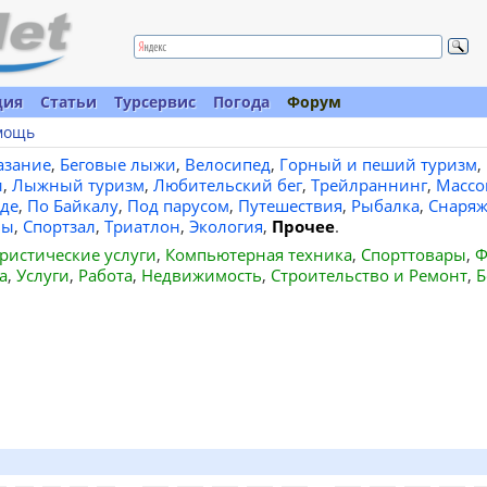
ция
Статьи
Турсервис
Погода
Форум
мощь
азание
,
Беговые лыжи
,
Велосипед
,
Горный и пеший туризм
,
и
,
Лыжный туризм
,
Любительский бег
,
Трейлраннинг
,
Массо
де
,
По Байкалу
,
Под парусом
,
Путешествия
,
Рыбалка
,
Снаряж
вы
,
Спортзал
,
Триатлон
,
Экология
,
Прочее
.
ристические услуги
,
Компьютерная техника
,
Спорттовары
,
Ф
а
,
Услуги
,
Работа
,
Недвижимость
,
Строительство и Ремонт
,
Б