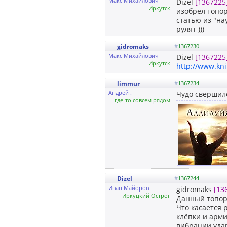
Макс Михайлович
Dizel
[1367225
Иркутск
изобрел топор
статью из "на
рулят )))
gidromaks
#
1367230
Макс Михайлович
Dizel
[1367225
Иркутск
http://www.kn
limmur
#
1367234
Андрей .
Чудо свершил
где-то совсем рядом
Dizel
#
1367244
Иван Майоров
gidromaks
[13
Иркуцкий Острог
Данный топори
Что касается 
клёпки и арм
вибрации уда