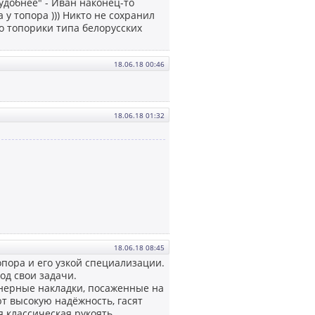
 удобнее" - Иван наконец-то
 у топора ))) Никто не сохранил
то топорики типа белорусских
18.06.18 00:46
18.06.18 01:32
18.06.18 08:45
топора и его узкой специализации.
од свои задачи.
анерные накладки, посаженные на
т высокую надёжность, гасят
 классическая рукоять.