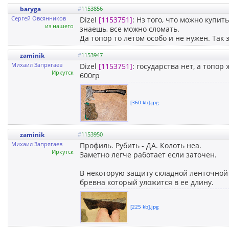
baryga
#
1153856
Сергей Овсянников
Dizel
[1153751]
: Нз того, что можно купит
из нашего
знаешь, все можно сломать.
Да топор то летом особо и не нужен. Так
zaminik
#
1153947
Михаил Запрягаев
Dizel
[1153751]
: государства нет, а топор
Иркутск
600гр
[360 kb].jpg
zaminik
#
1153950
Михаил Запрягаев
Профиль. Рубить - ДА. Колоть неа.
Иркутск
Заметно легче работает если заточен.
В некоторую защиту складной ленточной
бревна который уложится в ее длину.
[225 kb].jpg