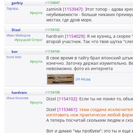
gorbiy
#
1154047
Эдуард .
zaminik
[1153947]
: Этот топор - адова хр
Иркутск
неубиваемости - больше никаких преимущ
местах, где дров море.
Dizel
#
1154102
Иван Майоров
hardrain
[1154029]
: Я не кузнец, а скоре
Иркуцкий Острог
второй участник. Так что твоя шутка "сле
bor
#
1154106
boris bbb
В свое время в тайгу брал японский штык 
Иркутск
конечно. Заточку держал изумительно. Вес
невозможно. фото из интернета
[26 kb].jpg
hardrain
#
1154108
Илья Киселев
Dizel
[1154102]
: Если ты не понял то, объ
Иркутск
Dizel
[1153461]
:
тема создана исключител
изготовить нож практически любой формы,
А теперь посчитай скольким людям и скол
Вот и думаю "мы пробуем": это ты и еще кт