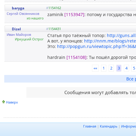
baryga
#
1154162
Сергей Овсянников
zaminik
[1153947]
: потому и государства не
из нашего
Dizel
#
1154431
Иван Майоров
Статья про таёжный топор:
http://guns.al
Иркуцкий Острог
А вот, у японцев:
http://nnm.me/blogs/rete
Это:
http://popgun.ru/viewtopic.php?f=36
hardrain
[1154108]
: Ты пошёл дорогой тро
««
1
2
3
4
5
Все 
Сообщения могут добавлять то
Наверх
Главная
|
Календарь
|
Информ