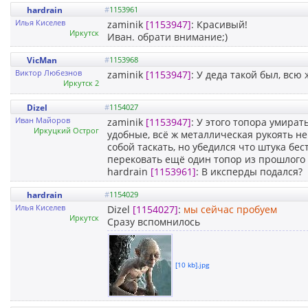
hardrain
#
1153961
Илья Киселев
zaminik
[1153947]
: Красивый!
Иркутск
Иван. обрати внимание;)
VicMan
#
1153968
Виктор Любезнов
zaminik
[1153947]
: У деда такой был, всю
Иркутск 2
Dizel
#
1154027
Иван Майоров
zaminik
[1153947]
: У этого топора умират
Иркуцкий Острог
удобные, всё ж металлическая рукоять немн
собой таскать, но убедился что штука бес
перековать ещё один топор из прошлого 
hardrain
[1153961]
: В иксперды подался?
hardrain
#
1154029
Илья Киселев
Dizel
[1154027]
:
мы сейчас пробуем
Иркутск
Сразу вспомнилось
[10 kb].jpg