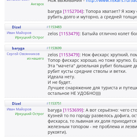
Нож выживания -
http://www.fiskars.ru/S
Ангарск
baryga
[1152704]
: Топора хватает? Я хож
рубить долго и муторно, а средней толщи
Dizel
#
1153483
Иван Майоров
zelos
[1153479]
: Батыйа отлично колет б
Иркуцкий Острог
baryga
#
1153699
Сергей Овсянников
zelos
[1153479]
: Нож фискарс хрупкий, п
из нашего
Топор фискарс хорошо, но тоже хрупко. Е
Эта "мачета" дизельная рубит большие де
рубит кусты средние стволы и ветки.
Идеала нету.
И не будет.
Лучшее снаряжение для туриста и путеше
остальное НЕ УДОБНО))))
Dizel
#
1153751
Иван Майоров
baryga
[1153699]
: А вот серьёзно: чего с
Иркуцкий Острог
Кузней то по городу развелось дофига, о
фискарса, то львиная их доля приходитс
железным топором - не проблема и лезви
рукояти).