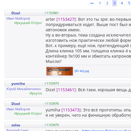
««
1
2
3
4
5
Dizel
#
1153461
Иван Майоров
arter
[1153427]
: Вот это ты зря: во-первых
Иркуцкий Острог
попридуриваться ходит. Выше пост был 
автономок имею.
Ну а во-вторых, тема создана исключите
изготовить нож практически любой формы,
Вот, к примеру, ещё нож, претендующий 
Длина клинка 105 мм, толщина клинка 4 м
контейнер 9х100 мм и обмотать капроно
Мысли?
[85 kb].jpg
yumiha
#
1153473
Юрий Михайличенко
Dizel
[1153461]
: Всё-таки, хорошая вещь 
Иркутск
Dizel
#
1153476
Иван Майоров
yumiha
[1153473]
: Это всё прототипы, оп
Иркуцкий Острог
я не уверен, чего на финишную обработк
zelos
#
1153479
Виталий Смит