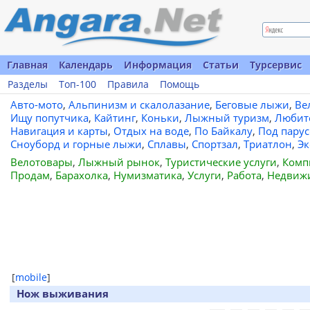
Главная
Календарь
Информация
Статьи
Турсервис
Разделы
Топ-100
Правила
Помощь
Авто-мото
,
Альпинизм и скалолазание
,
Беговые лыжи
,
Ве
Ищу попутчика
,
Кайтинг
,
Коньки
,
Лыжный туризм
,
Любит
Навигация и карты
,
Отдых на воде
,
По Байкалу
,
Под пару
Сноуборд и горные лыжи
,
Сплавы
,
Спортзал
,
Триатлон
,
Эк
Велотовары
,
Лыжный рынок
,
Туристические услуги
,
Комп
Продам
,
Барахолка
,
Нумизматика
,
Услуги
,
Работа
,
Недвиж
[
mobile
]
Нож выживания