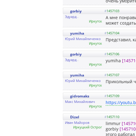
очень уморит
gorbiy
#
1457103
Эдуард .
А мне понрави
Иркутск
может создат
yumiha
#
1457104
Юрий Михайличенко
Представил, к
Иркутск
gorbiy
#
1457106
Эдуард .
yumiha
[14571
Иркутск
yumiha
#
1457107
Юрий Михайличенко
Прикольный ч
Иркутск
gidromaks
#
1457109
Макс Михайлович
https://youtu
Иркутск
Dizel
#
1457110
Иван Майоров
limmur
[14571
Иркуцкий Острог
gorbiy
[145710
этого работал