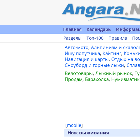
Главная
Календарь
Информа
Разделы
Топ-100
Правила
По
Авто-мото
,
Альпинизм и скалол
Ищу попутчика
,
Кайтинг
,
Коньк
Навигация и карты
,
Отдых на во
Сноуборд и горные лыжи
,
Спла
Велотовары
,
Лыжный рынок
,
Ту
Продам
,
Барахолка
,
Нумизматик
[
mobile
]
Нож выживания