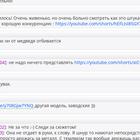
ельно!
лось! Очень живенько, но очень больно смотреть как это штука 
ь хорошую конкуренцию :
https://youtube.com/shorts/hEFLIsl85GY
ак он от медведя отбивается
04]
: не надо ничего представлять
https://youtube.com/shorts/xi
увак.
.be/y708Gjw7YNQ
другая модель, заводские )))
02]
: Не за что :-) Следи за сюжетом!
3]
: Она не отдаёт в руки, к слову. Я шнур то намотал непосредс
 просто держась за металл. С темляком так вообще держишь рас