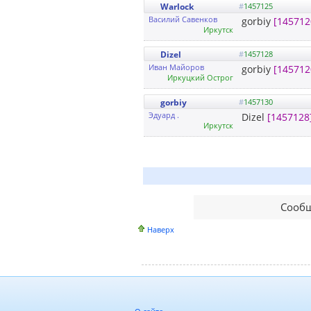
Warlock
#
1457125
Василий Савенков
gorbiy
[145712
Иркутск
Dizel
#
1457128
Иван Майоров
gorbiy
[145712
Иркуцкий Острог
gorbiy
#
1457130
Эдуард .
Dizel
[1457128
Иркутск
Сообщ
Наверх