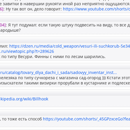
е завитки в навершии рукояти иной раз неприятно ощущаются
6]
: Ну так вот он, дело говорит:
https://www.youtube.com/shorts/o
04]
: Я тут подумал: если такую штуку подвесить на виду, то вс
зародыше?
глил:
https://dzen.ru/media/cold_weapon/vesuri-ili-suchkorub-5e3
n.ru/viewtopic.php?t=289626
 по типу Весури. Финны с ними по лесам шарились.
.ru/catalog/tovary_dlya_dachi_i_sada/sadovyy_inventar_inst...
елезяка по типу сучкореза с магазина сад-огород ))) Кстати это
 изыскатели такими визирки прорубали в кустарнике и подлеске
kipedia.org/wiki/Billhook
, то тоже есть способ
https://youtube.com/shorts/_45GPzxceGo?fe