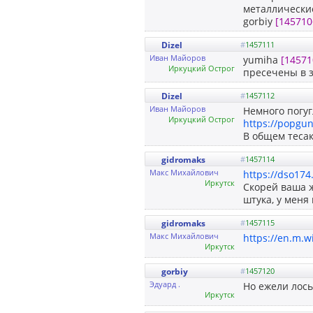
металлически
gorbiy
[145710
Dizel
#
1457111
Иван Майоров
yumiha
[14571
Иркуцкий Острог
пресечены в 
Dizel
#
1457112
Иван Майоров
Немного погу
Иркуцкий Острог
https://popgu
В общем тесак
gidromaks
#
1457114
Макс Михайлович
https://dso174
Иркутск
Скорей ваша ж
штука, у меня
gidromaks
#
1457115
Макс Михайлович
https://en.m.wi
Иркутск
gorbiy
#
1457120
Эдуард .
Но ежели лось
Иркутск