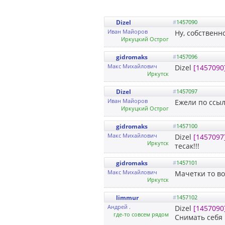
Dizel
#
1457090
Иван Майоров
Ну, собственн
Иркуцкий Острог
gidromaks
#
1457096
Макс Михайлович
Dizel
[1457090
Иркутск
Dizel
#
1457097
Иван Майоров
Ежели по ссыло
Иркуцкий Острог
gidromaks
#
1457100
Макс Михайлович
Dizel
[1457097
Иркутск
тесак!!!
gidromaks
#
1457101
Макс Михайлович
Мачетки то во
Иркутск
limmur
#
1457102
Андрей .
Dizel
[1457090
где-то совсем рядом
Снимать себя 