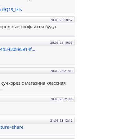
.
-RQ19_Ikls
20.03.23 18:57
е дорожные конфликты будут
20.03.23 19:05
44b34308e5914f...
20.03.23 21:00
т сучкорез с магазина классная
.
20.03.23 21:04
21.03.23 12:12
ature=share