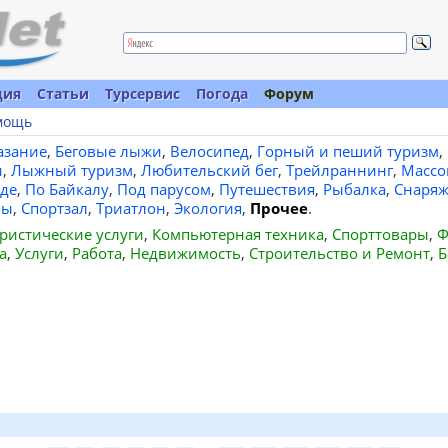
ция
Статьи
Турсервис
Погода
Форум
мощь
азание
,
Беговые лыжи
,
Велосипед
,
Горный и пеший туризм
,
и
,
Лыжный туризм
,
Любительский бег
,
Трейлраннинг
,
Массо
де
,
По Байкалу
,
Под парусом
,
Путешествия
,
Рыбалка
,
Снаряж
вы
,
Спортзал
,
Триатлон
,
Экология
,
Прочее
.
ристические услуги
,
Компьютерная техника
,
Спорттовары
,
Ф
а
,
Услуги
,
Работа
,
Недвижимость
,
Строительство и Ремонт
,
Б