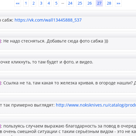
...
««
1
2
3
4
5
24
25
26
27
28
»»
о сабж:
https://vk.com/wall13445888_537
]
: Не надо стесняться. Добавьте сюда фото сабжа )))
чке кликнуть, то там будет и фото, и видео.
]
: Ссылка не та, там какая то железка кривая, в огороде нашли
т так примерно выглядят:
http://www.noksknives.ru/catalog/prod
]
: пользуясь случаем выражаю благодарность за повод в очеред
в очень смешной ситуации с таким серьёзным видом - это не к