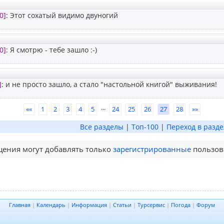
0]
: Этот сохатый видимо двуногий
0]
: Я смотрю - тебе зашло :-)
]
: и не просто зашло, а стало "настольной книгой" выживания!
...
««
1
2
3
4
5
24
25
26
27
28
»»
Все разделы
|
Топ-100
|
Переход в разде
ения могут добавлять только
зарегистрированные
пользов
Главная
|
Календарь
|
Информация
|
Статьи
|
Турсервис
|
Погода
|
Форум