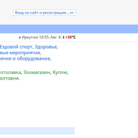
Вход на сайт и регистрация ...»»
в Иркутске 16:55, Авг. 6
:
t
+30
°
C
Ездовой спорт
,
Здоровье
,
вые мероприятия
,
ение и оборудование
,
отолавка
,
Зоомагазин
,
Куплю
,
олтовня
.