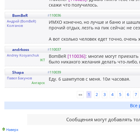
скажи что получилось.
BomBeR
#
110036
Андрей (BomBeR)
ИМХО конечно, но лучше и баню и шашлык
Колганов
прочий отдых, лезть на пик сейчас не се
А вот сколько человек едет точно, очень
andrkoss
#
110037
Andrey Kosyanchuk
BomBeR
[110036]
: многие могут приехать 
IKT
было никакого желания делать что-либо, 
Shapa
#
110039
Павел Бакунов
Еду. 6 шампупов с меня. 10и часовая.
Ангарск
««
1
2
3
4
5
6
7
Все 
Сообщения могут добавлять то
Наверх