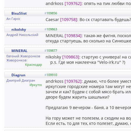
andrkoss
[109762]
: опять на пик любви по
BisuSlist
#
109856
Ан Гарск
Caesar
[109758]
: Во ск стартавать будешь
nikolsky
#
109863
Андрей Никольский
MINERAL
[109834]
: такая-же фигня, поск
откуда стартуешь, во сколько на Синюшке
MINERAL
#
109877
Евгений Жаворонков
nikolsky
[109863]
: стартую с универа! на с
Жаворонков
p.s. Где моя наклеечка "Velo-irk.ru" ?)
Краснодар
Diagrun
#
109910
Дмитрий Диагран
andrkoss
[109762]
: думаю, что более уме
Иркутск
иркутские городские номера там могут не 
зачем и как? Будем с собой мясо брать ил
дворе будем жарить шашлыки?
Предлагаю 9 вечером - баня, а 10 вечеро
На гору может не полезем, а сходим на во
Если есть, то для тех, кто полезет, думаю