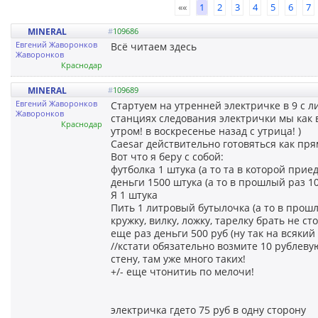
««
1
2
3
4
5
6
7
MINERAL
#
109686
Евгений Жаворонков
Всё читаем здесь
Жаворонков
Краснодар
MINERAL
#
109689
Евгений Жаворонков
Стартуем на утренней электричке в 9 с 
Жаворонков
станциях следования электрички мы как в
Краснодар
утром! в воскресенье назад с утрица! )
Caesar действительно готовяться как прям
Вот что я беру с собой:
футболка 1 штука (а то та в которой прие
деньги 1500 штука (а то в прошлый раз 10
Я 1 штука
Пить 1 литровый бутылочка (а то в прошл
кружку, вилку, ложку, тарелку брать не с
еще раз деньги 500 руб (ну так на всякий
//кстати обязательно возмите 10 рублеву
стену, там уже много таких!
+/- еще чтонитиь по мелочи!
электричка гдето 75 руб в одну сторону