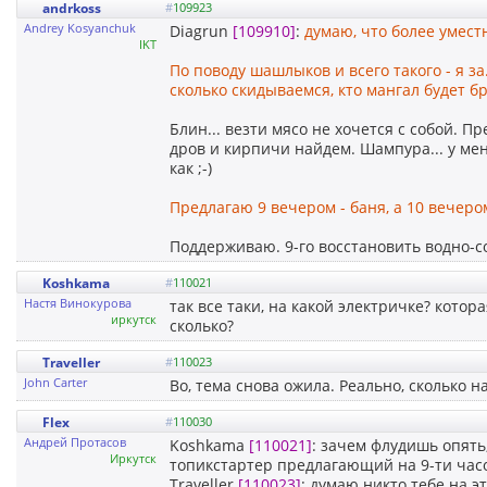
andrkoss
#
109923
Andrey Kosyanchuk
Diagrun
[109910]
:
думаю, что более умес
IKT
По поводу шашлыков и всего такого - я за
сколько скидываемся, кто мангал будет 
Блин... везти мясо не хочется с собой. 
дров и кирпичи найдем. Шампура... у меня
как ;-)
Предлагаю 9 вечером - баня, а 10 вечеро
Поддерживаю. 9-го восстановить водно-со
Koshkama
#
110021
Настя Винокурова
так все таки, на какой электричке? котор
иркутск
сколько?
Traveller
#
110023
John Carter
Во, тема снова ожила. Реально, сколько н
Flex
#
110030
Андрей Пpотасов
Koshkama
[110021]
: зачем флудишь опять
Иркутск
топикстартер предлагающий на 9-ти часо
Traveller
[110023]
: думаю никто тебе на э