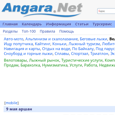
Главная
Календарь
Информация
Статьи
Турсервис
Разделы
Топ-100
Правила
Помощь
Авто-мото
,
Альпинизм и скалолазание
,
Беговые лыжи
,
Ве
Ищу попутчика
,
Кайтинг
,
Коньки
,
Лыжный туризм
,
Любит
Навигация и карты
,
Отдых на воде
,
По Байкалу
,
Под пару
Сноуборд и горные лыжи
,
Сплавы
,
Спортзал
,
Триатлон
,
Эк
Велотовары
,
Лыжный рынок
,
Туристические услуги
,
Комп
Продам
,
Барахолка
,
Нумизматика
,
Услуги
,
Работа
,
Недвиж
[
mobile
]
9 мая аршан