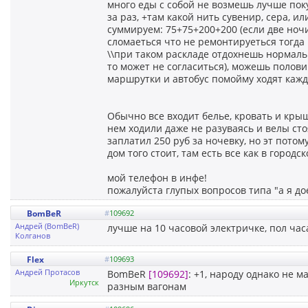
много еды с собой не возмешь лучше пок
за раз, +там какой нить сувенир, сера, и
суммируем: 75+75+200+200 (если две ночи
сломаеться что не ремонтируеться тогда
\\при таком раскладе отдохнешь нормаль
то может не согласиться), можешь половин
маршрутки и автобус помойму ходят кажд
Обычно все входит белье, кровать и крыш
нем ходили даже не разуваясь и велы сто
заплатил 250 руб за ночевку, но эт потом
дом того стоит, там есть все как в городс
мой телефон в инфе!
пожалуйста глупых вопросов типа "а я до
BomBeR
#
109692
Андрей (BomBeR)
лучше на 10 часовой электричке, пол час
Колганов
Flex
#
109693
Андрей Пpотасов
BomBeR
[109692]
: +1, народу однако не м
Иркутск
разным вагонам