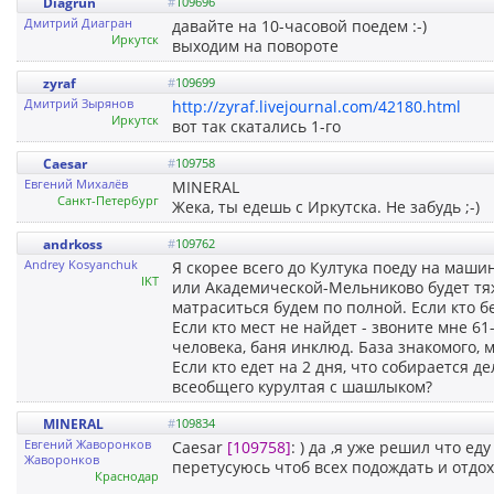
Diagrun
#
109696
Дмитрий Диагран
давайте на 10-часовой поедем :-)
Иркутск
выходим на повороте
zyraf
#
109699
Дмитрий Зырянов
http://zyraf.livejournal.com/42180.html
Иркутск
вот так скатались 1-го
Caesar
#
109758
Евгений Михалёв
MINERAL
Санкт-Петербург
Жека, ты едешь с Иркутска. Не забудь ;-)
andrkoss
#
109762
Andrey Kosyanchuk
Я скорее всего до Култука поеду на маши
IKT
или Академической-Мельниково будет тяж
матраситься будем по полной. Если кто 
Если кто мест не найдет - звоните мне 61-
человека, баня инклюд. База знакомого, 
Если кто едет на 2 дня, что собирается дел
всеобщего курултая с шашлыком?
MINERAL
#
109834
Евгений Жаворонков
Caesar
[109758]
: ) да ,я уже решил что ед
Жаворонков
перетусуюсь чтоб всех подождать и отдох
Краснодар