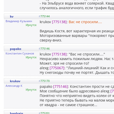
- На Эльбрусе вода воняет соляркой. Ква
случилось аналогичного, если трафик буд
kv
#
775144
Владимир Кузьмин
krukov
[775138]
:
Вас не спросили....
Иркутск
Видишь Костя, вот характерная их реакци
Моторизованные варвары "покоряют прир
сверху-вниз.
papako
#
775146
Константин Суханов
krukov
[775138]
: "Вас не спросили...."
Иркутск
Некрасиво хамить пожилым людям. Нас та
Может, зря не спросили-то?
alexg
[775067]
: "Лишний-лишний! Как и с
Ну снегоходы почву не портят. Дышать то
krukov
#
775170
Александр К
papako
[775146]
: Константин прости не сд
Иркутск
Мое сообщение было адресовано alexg
[
Понятно что неприятно видеть колеи от к
Не приятно теперь бывать на малом море
от квадра - не самое страшное...
hardrain
#
775201