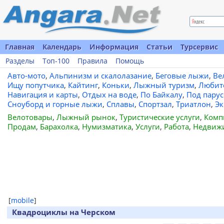
Главная
Календарь
Информация
Статьи
Турсервис
Разделы
Топ-100
Правила
Помощь
Авто-мото
,
Альпинизм и скалолазание
,
Беговые лыжи
,
Ве
Ищу попутчика
,
Кайтинг
,
Коньки
,
Лыжный туризм
,
Любит
Навигация и карты
,
Отдых на воде
,
По Байкалу
,
Под пару
Сноуборд и горные лыжи
,
Сплавы
,
Спортзал
,
Триатлон
,
Эк
Велотовары
,
Лыжный рынок
,
Туристические услуги
,
Комп
Продам
,
Барахолка
,
Нумизматика
,
Услуги
,
Работа
,
Недвиж
[
mobile
]
Квадроциклы на Черском