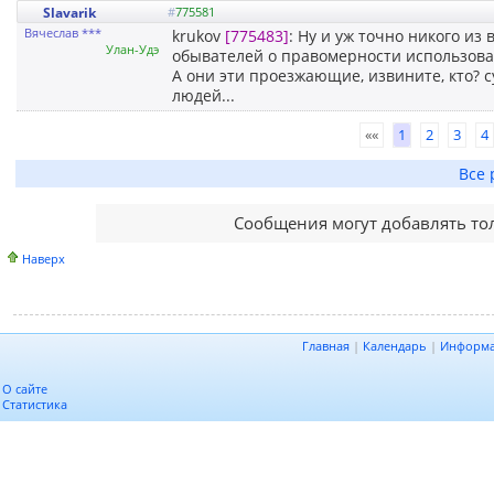
Slavarik
#
775581
Вячеслав ***
krukov
[775483]
: Ну и уж точно никого 
Улан-Удэ
обывателей о правомерности использован
А они эти проезжающие, извините, кто? с
людей...
««
1
2
3
4
Все 
Сообщения могут добавлять то
Наверх
Главная
|
Календарь
|
Информ
О сайте
Статистика