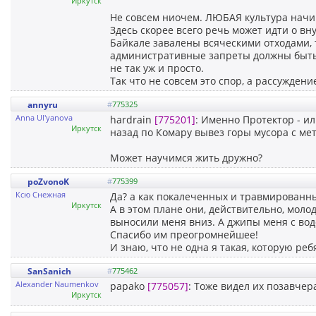
Иркутск
Не совсем ниочем. ЛЮБАЯ культура начина
Здесь скорее всего речь может идти о вну
Байкале завалены всяческими отходами, т
административные запреты должны быть 
не так уж и просто.
Так что не совсем это спор, а рассуждени
annyru
#
775325
Anna Ul'yanova
hardrain
[775201]
: Именно Протектор - ил
Иркутск
назад по Комару вывез горы мусора с ме
Может научимся жить дружно?
poZvonoK
#
775399
Ксю Снежная
Да? а как покалеченных и травмированны
Иркутск
А в этом плане они, действительно, моло
выносили меня вниз. А джипы меня с водо
Спасибо им преогромнейшее!
И знаю, что не одна я такая, которую ре
SanSanich
#
775462
Alexander Naumenkov
papako
[775057]
: Тоже видел их позавчер
Иркутск