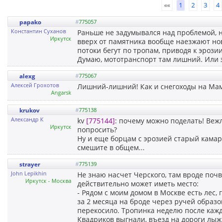
««
1
2
3
4
papako
#
775057
Константин Суханов
Раньше не задумывался над проблемой, н
Иркутск
вверх от памятника вообще наезжают нов
потоки бегут по тропам, приводя к эрозии
Думаю, мототранспорт там лишний. Или э
alexg
#
775067
Алексей Грохотов
Лишний-лишний! Как и снегоходы на Ма
Angarsk
krukov
#
775138
Александр К
kv
[775144]
: почему можно поделать! Веж
Иркутск
попросить?
Ну и еще борцам с эрозией старый камар
смешите в общем...
strayer
#
775139
John Lepikhin
Не знаю насчет Черского, там вроде поч
Иркутск - Москва
действительно может иметь место:
- Рядом с моим домом в Москве есть лес, 
за 2 месяца на броде через ручей образ
перекосило. Тропинка неделю после кажд
Квадриков выгнали, въезд на дороги лы