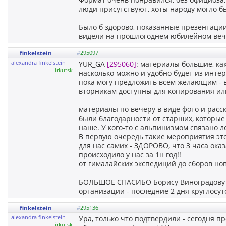
люди присутствуют, хоты народу могло бы
Было б здорово, показанные презентации
видели на прошлогоднем юбилейном вече
finkelstein
#
295097
alexandra finkelstein
YUR_GA
[295060]
: материалы большие, ка
irkutsk
насколько можно и удобно будет из интер
пока могу предложить всем желающим - 
вторникам доступны для копирования ил
материалы по вечеру в виде фото и расс
были благодарности от старших, которые
наше. У кого-то с альпинизмом связано ле
В первую очередь такие мероприятия это
для нас самих - ЗДОРОВО, что 3 часа оказ
происходило у нас за 1н год!!
от гималайских экспедиций до сборов нов
БОЛЬШОЕ СПАСИБО Борису Виноградову за 
организации - последние 2 дня круглосут
finkelstein
#
295136
alexandra finkelstein
Ура, только что подтвердили - сегодня п
irkutsk