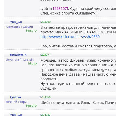
tyutrin
[293107]
: Судя по крайнему состоя
Специфика спорта обязывает-)))
YUR_GA
#
293260
Александр Головин
В качестве предостережения для начин
Иркутск
прочтению - АЛЬПИНИСТСКАЯ РОССИЯ И Е
http://www.risk.ru/users/ssh/9360
Сам, читая, местами смеялся подстолом, а 
finkelstein
#
293271
alexandra finkelstein
Молодец, автор Шибаев - язык, конечно, у
irkutsk
Все, познается, конечно в сравнении - я,
сравнению с любым заседанием дум орган
Народное вече, даааа - наш зачастую мен
ворочать...
Ну чтож - единственный рецепт есть: от с
будущим.
tyutrin
#
293368
Евгений Тютрин
Шибаев писатель ага. Язык - блеск. Почи
Иркутск
YUR_GA
#
294087