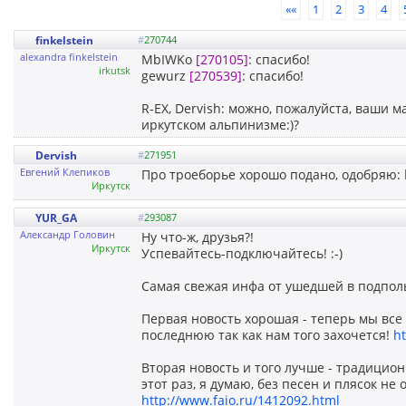
««
1
2
3
4
finkelstein
#
270744
alexandra finkelstein
MbIWKo
[270105]
: спасибо!
irkutsk
gewurz
[270539]
: спасибо!
R-EX, Dervish: можно, пожалуйста, ваши
иркутском альпинизме:)?
Dervish
#
271951
Евгений Клепиков
Про троеборье хорошо подано, одобряю:
Иркутск
YUR_GA
#
293087
Александр Головин
Ну что-ж, друзья?!
Иркутск
Успевайтесь-подключайтесь! :-)
Самая свежая инфа от ушедшей в подпол
Первая новость хорошая - теперь мы вс
последнюю так как нам того захочется!
h
Вторая новость и того лучше - традицио
этот раз, я думаю, без песен и плясок не о
http://www.faio.ru/1412092.html