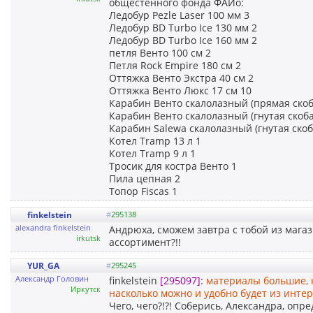
общестенного фонда ФАИо:
Ледобур Pezle Laser 100 мм 3
Ледобур BD Turbo Ice 130 мм 2
Ледобур BD Turbo Ice 160 мм 2
петля Венто 100 см 2
Петля Rock Empire 180 см 2
Оттяжка Венто Экстра 40 см 2
Оттяжка Венто Люкс 17 см 10
Карабин Венто скалолазный (прямая скоб
Карабин Венто скалолазный (гнутая скоба
Карабин Salewa скалолазный (гнутая скоб
Котел Tramp 13 л 1
Котел Tramp 9 л 1
Тросик для костра Венто 1
Пила цепная 2
Топор Fiscas 1
finkelstein
#
295138
alexandra finkelstein
Андрюха, сможем завтра с тобой из мага
irkutsk
ассортимент?!!
YUR_GA
#
295245
Александр Головин
finkelstein
[295097]
:
материалы большие, 
Иркутск
насколько можно и удобно будет из интер
Чего, чего?!?! Соберись, Александра, опре