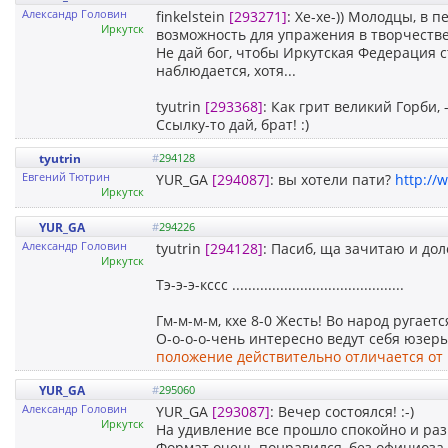
Александр Головин
finkelstein
[293271]
: Хе-хе-)) Молодцы, в
Иркутск
возможность для упражения в творчестве
Не дай бог, чтобы Иркутская Федерация ст
наблюдается, хотя...
tyutrin
[293368]
: Как грит великий Горби, - 
Ссылку-то дай, брат! :)
tyutrin
#
294128
Евгений Тютрин
YUR_GA
[294087]
: вы хотели пати?
http://
Иркутск
YUR_GA
#
294226
Александр Головин
tyutrin
[294128]
: Пасиб, ща зачитаю и дол
Иркутск
Тэ-э-э-кссс ...........................................
Гм-м-м-м, кхе 8-0 Жесть! Во народ ругается
О-о-о-о-чень интересно ведут себя юзеры
положение действительно отличается от
YUR_GA
#
295060
Александр Головин
YUR_GA
[293087]
: Вечер состоялся! :-)
Иркутск
На удивление все прошло спокойно и ра
Формат очень понравился, без официоза,