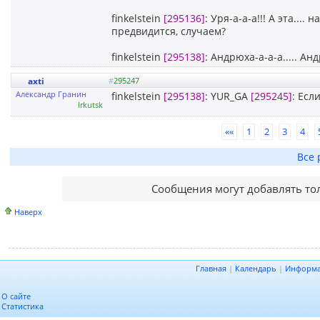
finkelstein
[295136]
: Уря-а-а-а!!! А эта..
предвидится, случаем?
finkelstein
[295138]
: Андрюха-а-а-а..... Ан
axti
#
295247
Александр Гранин
finkelstein
[295138]
: YUR_GA
[295245]
: Есл
Irkutsk
««
1
2
3
4
Все 
Сообщения могут добавлять то
Наверх
Главная
|
Календарь
|
Информ
О сайте
Статистика