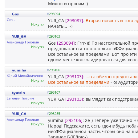
Милости просим :)
Gos
#
293094
Gos .
YUR_GA
[293087]
:
Вторая новость и того 
Иркутск
нАчать... :-)
YUR_GA
#
293103
Александр Головин
Gos
[293094]
: Гггг-))) По настоятельной
Иркутск
предполагается то-о-о-о-лько оФФициаль
Все остальное за пределами. Вот про эти
одном месте консолидироваться для консо
yumiha
#
293106
Юрий Михайличенко
YUR_GA
[293103]
:
...в любезно предостав
Иркутск
Все остальное за пределами
- о! Аудитор
tyutrin
#
293107
Евгений Тютрин
YUR_GA
[293103]
: выглядит как подстрек
Иркутск
YUR_GA
#
293255
Александр Головин
yumiha
[293106]
: Хе-) Теперь уже точно НЕ
Иркутск
Народ! Подскажите, есть где-нибудь побл
неоФФициальной части, чтобы оно на ши
Заранее БЛГДрю-)