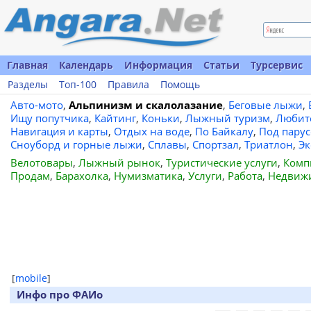
Главная
Календарь
Информация
Статьи
Турсервис
Разделы
Топ-100
Правила
Помощь
Авто-мото
,
Альпинизм и скалолазание
,
Беговые лыжи
,
Ищу попутчика
,
Кайтинг
,
Коньки
,
Лыжный туризм
,
Любит
Навигация и карты
,
Отдых на воде
,
По Байкалу
,
Под пару
Сноуборд и горные лыжи
,
Сплавы
,
Спортзал
,
Триатлон
,
Эк
Велотовары
,
Лыжный рынок
,
Туристические услуги
,
Комп
Продам
,
Барахолка
,
Нумизматика
,
Услуги
,
Работа
,
Недвиж
[
mobile
]
Инфо про ФАИо