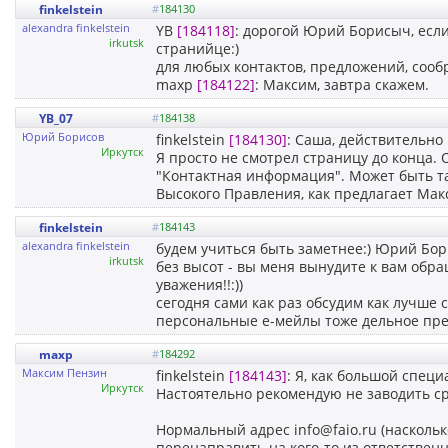
finkelstein
#
184130
alexandra finkelstein
YB
[184118]
: дорогой Юрий Борисыч, если 
irkutsk
странийце:)
для любых контактов, предложений, сооб
maxp
[184122]
: Максим, завтра скажем.
YB_07
#
184138
Юрий Борисов
finkelstein
[184130]
: Cаша, действительно
Иркутск
Я просто не смотрел страницу до конца. 
"Контактная информация". Может быть т
Высокого Правления, как предлагает Мак
finkelstein
#
184143
alexandra finkelstein
будем учиться быть заметнее:) Юрий Бори
irkutsk
без высот - вы меня вынудите к вам обр
уважения!!:))
сегодня сами как раз обсудим как лучше сд
персональные е-мейлы тоже дельное пред
maxp
#
184292
Максим Пензин
finkelstein
[184143]
: Я, как большой специ
Иркутск
Настоятельно рекомендую не заводить ср
Нормальный адрес info@faio.ru (наскольк
перенаправить на кого-то из ответственны