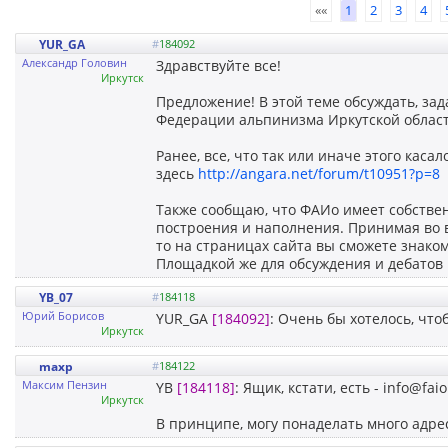
««
1
2
3
4
YUR_GA
#
184092
Александр Головин
Здравствуйте все!
Иркутск
Предложение! В этой теме обсуждать, зад
Федерации альпинизма Иркутской област
Ранее, все, что так или иначе этого каса
здесь
http://angara.net/forum/t10951?p=8
Также сообщаю, что ФАИо имеет собстве
построения и наполнения. Принимая во 
то на страницах сайта вы сможете знако
Площадкой же для обсуждения и дебатов п
YB_07
#
184118
Юрий Борисов
YUR_GA
[184092]
: Очень бы хотелось, чт
Иркутск
maxp
#
184122
Максим Пензин
YB
[184118]
: Ящик, кстати, есть - info@fa
Иркутск
В принципе, могу понаделать много адрес