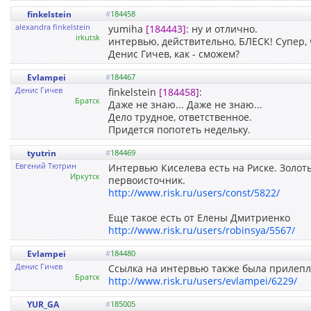
finkelstein
#
184458
alexandra finkelstein
yumiha
[184443]
: ну и отлично.
irkutsk
интервью, действительно, БЛЕСК! Супер, 
Денис Гичев, как - сможем?
Evlampei
#
184467
Денис Гичев
finkelstein
[184458]
:
Братск
Даже не знаю... Даже не знаю...
Дело трудное, ответственное.
Придется попотеть недельку.
tyutrin
#
184469
Евгений Тютрин
Интервью Киселева есть на Риске. Золоты
Иркутск
первоисточник.
http://www.risk.ru/users/const/5822/
Еще такое есть от Елены Дмитриенко
http://www.risk.ru/users/robinsya/5567/
Evlampei
#
184480
Денис Гичев
Ссылка на интервью также была прилепл
Братск
http://www.risk.ru/users/evlampei/6229/
YUR_GA
#
185005