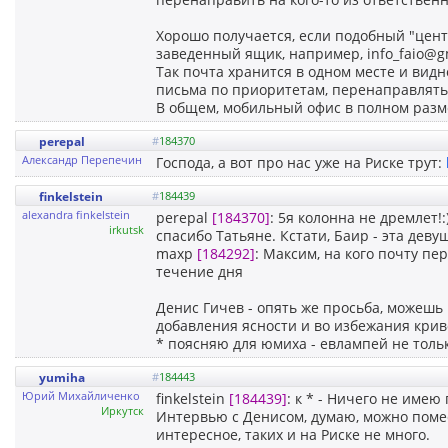
Хорошо получается, если подобный "цент
заведенный ящик, например, info_faio@gm
Так почта хранится в одном месте и видно
письма по приоритетам, перенаправлять к
В общем, мобильный офис в полном разм
perepal
#
184370
Александр Перепечин
Господа, а вот про нас уже на Риске трут:
finkelstein
#
184439
alexandra finkelstein
perepal
[184370]
: 5я колонна не дремлет!:)
irkutsk
спасибо Татьяне. Кстати, Баир - эта дев
maxp
[184292]
: Максим, на кого почту п
течение дня
Денис Гичев - опять же просьба, можешь 
добавления ясности и во избежания крив
* поясняю для юмиха - евлампей не тольк
yumiha
#
184443
Юрий Михайличенко
finkelstein
[184439]
: к * - Ничего не имею 
Иркутск
Интервью с Денисом, думаю, можно помес
интересное, таких и на Риске не много.