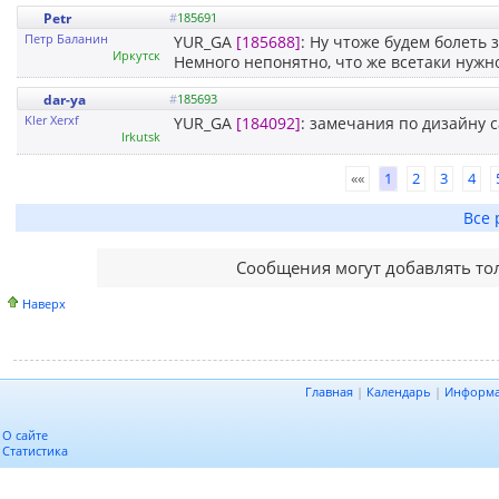
Petr
#
185691
Петр Баланин
YUR_GA
[185688]
: Ну чтоже будем болеть 
Иркутск
Немного непонятно, что же всетаки нужн
dar-ya
#
185693
Kler Xerxf
YUR_GA
[184092]
: замечания по дизайну 
Irkutsk
««
1
2
3
4
Все 
Сообщения могут добавлять то
Наверх
Главная
|
Календарь
|
Информ
О сайте
Статистика