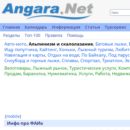
Главная
Календарь
Информация
Статьи
Турсервис
Разделы
Топ-100
Правила
Помощь
Авто-мото
,
Альпинизм и скалолазание
,
Беговые лыжи
,
Ищу попутчика
,
Кайтинг
,
Коньки
,
Лыжный туризм
,
Любит
Навигация и карты
,
Отдых на воде
,
По Байкалу
,
Под пару
Сноуборд и горные лыжи
,
Сплавы
,
Спортзал
,
Триатлон
,
Эк
Велотовары
,
Лыжный рынок
,
Туристические услуги
,
Комп
Продам
,
Барахолка
,
Нумизматика
,
Услуги
,
Работа
,
Недвиж
[
mobile
]
Инфо про ФАИо