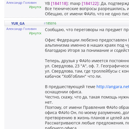
Александр Головин
YB
[184118]
: maxp
[184122]
: Да, подтверж
Иркутск
Все технические вопросы разрешились, 
Обещаю, от имени ФАИо, что не одно пись
YUR_GA
#
185016
Александр Головин
Сообщаю, что переговоры на предмет п
Иркутск
Офис Федерации любезно предоставлен Ц
альпинизма именно в наших краях под ч
благодарю Игоря за понимание и содейс
Теперь, друзья у ФАИо имеется постоянно
ул. Свердлова, 23 "А", оф. 7. Географич
ул. Свердлова, там, где троллейбусы с к
кабачок "ХобГоблин" что ли.
В предшествующей теме
http://angara.n
оснащении офиса.
Честно, скажу, что да, такая помощь нуж
нет.
Поэтому, от имени Правления ФАИо обра
офиса ФАИо Он, по моему разумению, дол
претворению в жизнь планов и целей ал
Рассматриваются любые предложения, по м
рабочего офиса.