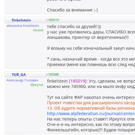
Спасибо за внимание :-)
finkelstein
#
185019
alexandra finkelstein
тебе спасибо за друзей!:))
irkutsk
у нас уже про\вились дары, СПАСИБО всем 
лоншакова, принтер от веретениных!!!
Я возьму на себя изначальный закуп канце
* сань, назначай время - когда все это 
приемки (меня как помнишь всю след нед
YUR_GA
#
185688
Александр Головин
finkelstein
[185019]
: Угу, сделаем, не воп
Иркутск
можно мне 745900, или на мыло инфу кида
Тут на сайте ФАР накопал очень интерес
Проект повестки дня расширенного засед
13. Об аудите нормативной базы регион
http://www.alpfederation.ru/journal/cente
На нас теперь опыты ставят! Иркутск опять
Оче-е-е-нь интересно, как по этому воп
Финкельштейн, которые)?! Будем позырить