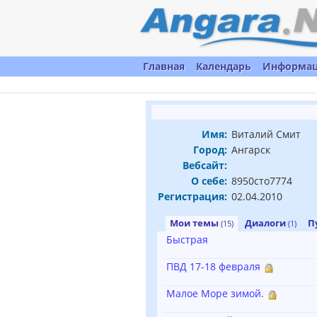
Главная
Календарь
Информа
Имя:
Виталий Смит
Город:
Ангарск
Вебсайт:
О себе:
8950сто7774
Регистрация:
02.04.2010
Мои темы
Диалоги
П
(15)
(1)
Быстрая
ПВД 17-18 февраля
Малое Море зимой.