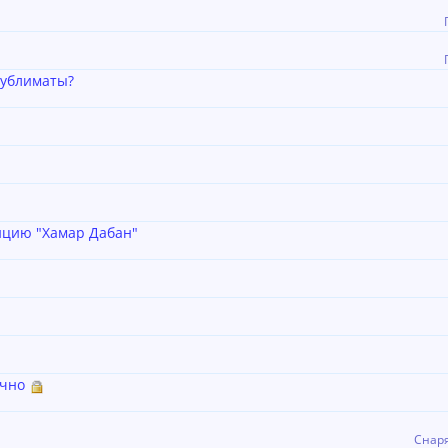
сублиматы?
нцию "Хамар Дабан"
ычно
Снар