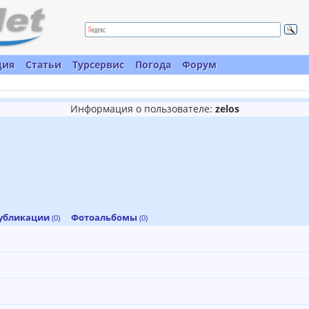
ция
Статьи
Турсервис
Погода
Форум
Информация о пользователе:
zelos
убликации
Фотоальбомы
(0)
(0)