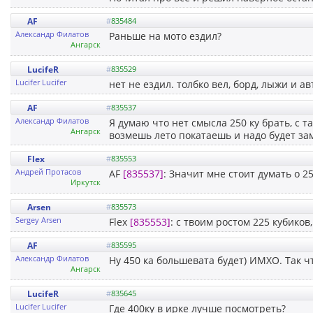
AF
#
835484
Александр Филатов
Раньше на мото ездил?
Ангарск
LucifeR
#
835529
Lucifer Lucifer
нет не ездил. толбко вел, борд, лыжи и ав
AF
#
835537
Александр Филатов
Я думаю что нет смысла 250 ку брать, с т
Ангарск
возмешь лето покатаешь и надо будет за
Flex
#
835553
Андрей Пpотасов
AF
[835537]
: Значит мне стоит думать о 2
Иркутск
Arsen
#
835573
Sergey Arsen
Flex
[835553]
: c твоим ростом 225 кубиков
AF
#
835595
Александр Филатов
Ну 450 ка большевата будет) ИМХО. Так ч
Ангарск
LucifeR
#
835645
Lucifer Lucifer
Где 400ку в ирке лучше посмотреть?