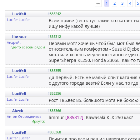
««
1
2
3
4
5
LucifeR
#
835242
Lucifer Lucifer
Всем привет) есть тут такие кто катает на
ищу инфу какой лучше)
limmur
#
835312
Андрей .
Первый мот? Хочешь чтоб был мот был ве
где-то совсем рядом
относительным комфортом - Suzuki Djebe
мота или хочешь медленно чинно ездить п
SuperSherpa KL250, Honda 230SL. Как-то т
LucifeR
#
835355
Lucifer Lucifer
Да первый. Есть не малый опыт катания н
с другого города везти? Если у нас, то гд
LucifeR
#
835356
Lucifer Lucifer
Рост 185,вёс 85, большого мота не боюсь:
Abrek
#
835366
Антон Огородников
limmur
[835312]
: Kawasaki KLX 250 как?
Иркутск
LucifeR
#
835368
Lucifer Lucifer
Почитал про все и решил наверное остан