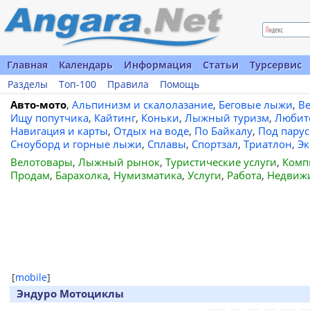
Главная
Календарь
Информация
Статьи
Турсервис
Разделы
Топ-100
Правила
Помощь
Авто-мото
,
Альпинизм и скалолазание
,
Беговые лыжи
,
В
Ищу попутчика
,
Кайтинг
,
Коньки
,
Лыжный туризм
,
Любит
Навигация и карты
,
Отдых на воде
,
По Байкалу
,
Под пару
Сноуборд и горные лыжи
,
Сплавы
,
Спортзал
,
Триатлон
,
Эк
Велотовары
,
Лыжный рынок
,
Туристические услуги
,
Комп
Продам
,
Барахолка
,
Нумизматика
,
Услуги
,
Работа
,
Недвиж
[
mobile
]
Эндуро Мотоциклы