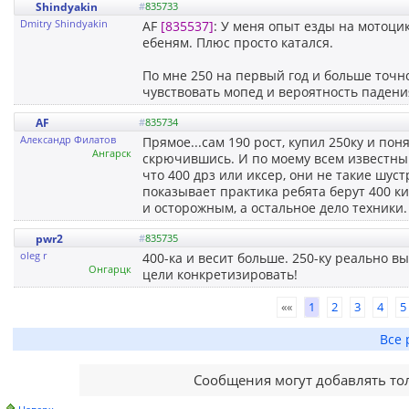
Shindyakin
#
835733
Dmitry Shindyakin
AF
[835537]
: У меня опыт езды на мотоци
ебеням. Плюс просто катался.
По мне 250 на первый год и больше точно
чувствовать мопед и вероятность падени
AF
#
835734
Александр Филатов
Прямое...сам 190 рост, купил 250ку и пон
Ангарск
скрючившись. И по моему всем известный
что 400 дрз или иксер, они не такие шуст
показывает практика ребята берут 400 к
и осторожным, а остальное дело техники.
pwr2
#
835735
oleg r
400-ка и весит больше. 250-ку реально вы
Онгарцк
цели конкретизировать!
««
1
2
3
4
5
Все 
Сообщения могут добавлять то