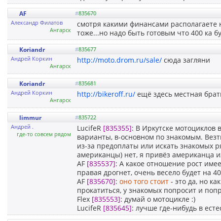
AF
#
835670
Александр Филатов
смотря какими финансами располагаете н
Ангарск
тоже...но надо быть готовым что 400 ка б
Koriandr
#
835677
Андрей Коркин
http://moto.drom.ru/sale/
сюда загляни
Ангарск
Koriandr
#
835681
Андрей Коркин
http://bikeroff.ru/
ещё здесь местная брат
Ангарск
limmur
#
835722
Андрей .
LucifeR
[835355]
: В Иркутске мотоциклов 
где-то совсем рядом
варианты, в-основном по знакомым. Везти
из-за предоплаты или искать знакомых ря
американцы) нет, я привёз американца и
AF
[835537]
: А какое отношение рост име
правая дрогнет, очень весело будет на 40
AF
[835670]
:
оно того стоит
- это да, но к
прокатиться, у знакомых попросит и попр
Flex
[835553]
: думай о мотоцикле :)
LucifeR
[835645]
: лучше где-нибудь в есте