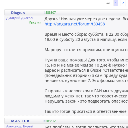
««
1
2
Diagrun
#
583307
Дмитрий Диагран
Друзья! Ночная уже через две недели. Все
Иркутск
http://angara.net/forum/t39458
Время и место сбора: суббота, в 22.30 сбо
18.00 в субботу 20 августа я напишу, если
Маршрут остается прежним, принципы ор
Нужна ваша помощь! Для того, чтобы мне
15, но и не менее чем за 10 дней) нужно
адрес и расписаться в блоке "Ответственн
(понедельник-вторник) я сам приеду куда
человека, нужно еще 7. Это формальность
С прошлым человеком в ГАИ мы задружили
людьми у меня нет, так что теоретически
Нарушать закон - это подвергать опаснос
Так кто готов присаться в ответственные
M.A.S.T.E.R
#
583312
Александр Бурый
Без проблем. Я готов подписать что там на