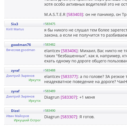
хотя особо активных водителей это не ос
M.A.S.T.E.R
[583403]
: он не паникер, он Тр
Six3
#
583475
Kirill Martus
я бы никого не слушал тем более зареге
закона, а если не получится то разбивае
goodman76
#
583482
Вячеслав goodman
elantcev
[583406]
: Михаил, Вас никто не т
таких "безбашенных", как я, например, кт
ехать одному по дороге общего пользован
zyraf
#
583488
Дмитрий Зырянов
elantcev
[583377]
: а по голове? ЗА резкое
Иркутск
неадекватное поведение на дороге? Чак
zyraf
#
583489
Дмитрий Зырянов
Diagrun
[583307]
: +1 меня
Иркутск
Dizel
#
583490
Иван Майоров
Diagrun
[583307]
: Я готов.
Иркуцкий Острог