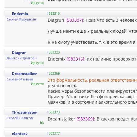
Иркутск
Endemix
#
583316
Сергей Кукушкин
Diagrun
[583307]
: Пока что есть 3 челове
Лучше найти еще 7 реальных людей, что
Я не смогу участвовать, т.к. в это время я
Diagrun
#
583320
Дмитрий Диагран
Endemix
[583316]
: их наличие проверяют
Иркутск
Dreamstalker
#
583369
Сергей Ипатьев
Это формальность, реальная ответственн
Иркутск
реально всех.
Какие меры безопастности планируются?
Пример: Участники без фонарей, касок, 
маячков, и в состоянии алкогольного опь
Thrustmaster
#
583373
Сергей Беляков
Dreamstalker
[583369]
: В касках поедет к
Irk
elantcev
#
583377