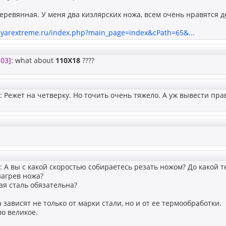
еревянная. У меня два кизлярских ножа, всем очень нравятся 
zlyarextreme.ru/index.php?main_page=index&cPath=65&...
103]
: what about
110X18
????
: Режет на четверку. Но точить очень тяжело. А уж вывести п
: А вы с какой скоростью собираетесь резать ножом? До какой
нагрев ножа?
я сталь обязательна?
 зависят не только от марки стали, но и от ее термообработки.
во великое.