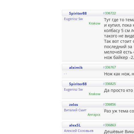
Spiriter88
#
336722
Eugenisz Sw
Тут где то те
Krakow
и купил, пока
колбасу 5 см 
такого не вид
Так вот стоит
последний за 
мелочей есть 
нож байкер -2
alximik
#
336767
. .
Нож как нож, 
Spiriter88
#
336825
Eugenisz Sw
Да просто кто 
Krakow
zelos
#
336856
Виталий Смит
Раз уж тема с
Ангарск
alexSL
#
336863
Алексей Соловьев
Дешёвые Викин