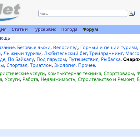
ция
Статьи
Турсервис
Погода
Форум
мощь
азание
,
Беговые лыжи
,
Велосипед
,
Горный и пеший туризм
,
и
,
Лыжный туризм
,
Любительский бег
,
Трейлраннинг
,
Массо
де
,
По Байкалу
,
Под парусом
,
Путешествия
,
Рыбалка
,
Снаря
вы
,
Спортзал
,
Триатлон
,
Экология
,
Прочее
.
ристические услуги
,
Компьютерная техника
,
Спорттовары
,
Ф
а
,
Услуги
,
Работа
,
Недвижимость
,
Строительство и Ремонт
,
Б