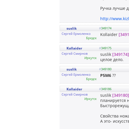
Ручка лучше д
http://www.ki
suslik
#
349174
Сергей Ермоленко
Kollaider
[349
Бредск
Kollaider
#
349175
Сергей Смирнов
suslik
[349174]
Иркутск
целое дело.
suslik
#
349180
Сергей Ермоленко
P5M6
??
Бредск
Kollaider
#
349186
Сергей Смирнов
suslik
[349180]
Иркутск
планируется 
Быстрорежуща
Свойства ножа
А это- искусст