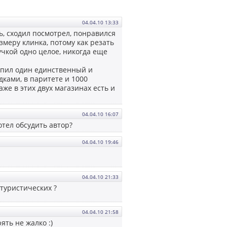
04.04.10 13:33
ть, сходил посмотрел, понравился
змеру клинка, потому как резать
учкой одно целое, никогда еще
 купил один единственный и
дками, в паритете и 1000
аже в этих двух магазинах есть и
04.04.10 16:07
отел обсудить автор?
04.04.10 19:46
04.04.10 21:33
 туристических ?
04.04.10 21:58
ять не жалко :)