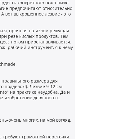
ердость конкретного ножа ниже
ногие предпочитают относительно
 А вот выкрошенное лезвие - это
ться, прочная на излом режущая
ри резе кислых продуктов. Тем
оцесс потом приостанавливается.
ож- рабочий инструмент, я к нему
chmade,
и правильного размера для
 подделок!). Лезвие 9-12 см-
nto" на практике неудобна. Да и
ое изобретение девяностых,
ень-очень многих, на мой взгляд.
е требуют грамотной переточки.