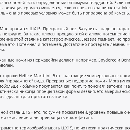
азных ножей есть определенные оптимумы твердостей. Если тв
а - режущая кромка сминается, если выше - выкрашивается. М
ль - она в полевых условиях может быть поправлена об камень.
. Мне нравится ШХ15. Прекрасный рез. Затупить - надо постара
ь нетрудно. За такие плюсы прощаю этой сталюке потемнение п
сление этой стали не катастрофическое. Лезвие темнеет, но пр
ема это. Потемнел и потемнел. Достаточно протереть лезвие. Н
ия.
манные ножи из нержавейки делают, например, Spyderco и Ben
оволен.
 хороши Helle и Marttiini. Это - настоящие универсальные нож
для "продажного" вида. Прекрасные недорогие ножи - Mora (много
побольше - обычно покупаются как понт. "Японская" заточка "Ta
ктически никогда японцы такой формы лезвия, это американск
ов, сделано для простоты заточки.
ной сталь Ш15 - это, по сумме показателей, уровень повыше оч
 ей окисление и не превращать нож в фетиш.
грамотно термообрабатывать ШХ15, но их ножи практически вс