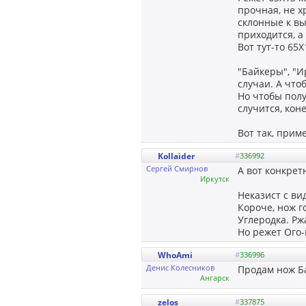
прочная, не х
склонные к в
приходится, а
Вот тут-то 65
"Байкеры", "
случаи. А что
Но чтобы полу
случится, кон
Вот так, прим
Kollaider
#
336992
Сергей Смирнов
А вот конкрет
Иркутск
Неказист с вид
Короче, нож г
Углеродка. Рж
Но режет Ого-г
WhoAmi
#
336996
Денис Колесников
Продам нож Ба
Ангарск
zelos
#
337875