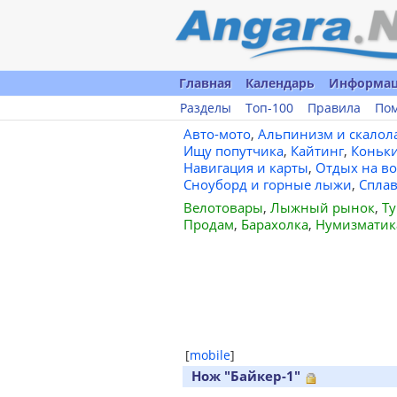
Главная
Календарь
Информа
Разделы
Топ-100
Правила
По
Авто-мото
,
Альпинизм и скалол
Ищу попутчика
,
Кайтинг
,
Коньк
Навигация и карты
,
Отдых на во
Сноуборд и горные лыжи
,
Спла
Велотовары
,
Лыжный рынок
,
Ту
Продам
,
Барахолка
,
Нумизматик
[
mobile
]
Нож "Байкер-1"