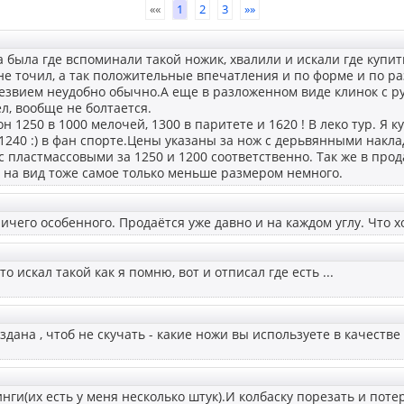
««
1
2
3
»»
ма была где вспоминали такой ножик, хвалили и искали где купи
 не точил, а так положительные впечатления и по форме и по ра
лезвием неудобно обычно.А еще в разложенном виде клинок с р
ел, вообще не болтается.
 он 1250 в 1000 мелочей, 1300 в паритете и 1620 ! В леко тур. Я
1240 :) в фан спорте.Цены указаны за нож с дерьвянными накла
с пластмассовыми за 1250 и 1200 соответственно. Так же в прод
, на вид тоже самое только меньше размером немного.
ничего особенного. Продаётся уже давно и на каждом углу. Что х
то искал такой как я помню, вот и отписал где есть ...
оздана , чтоб не скучать - какие ножи вы используете в качестве
ги(их есть у меня несколько штук).И колбаску порезать и потер