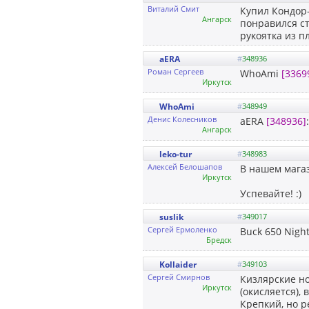
Виталий Смит
Купил Кондор-
Ангарск
понравился ст
рукоятка из п
aERA
#
348936
Роман Сергеев
WhoAmi
[3369
Иркутск
WhoAmi
#
348949
Денис Колесников
aERA
[348936]
Ангарск
leko-tur
#
348983
Алексей Белошапов
В нашем магаз
Иркутск
Успевайте! :)
suslik
#
349017
Сергей Ермоленко
Buck 650 Nigh
Бредск
Kollaider
#
349103
Сергей Смирнов
Кизлярские но
Иркутск
(окисляется),
Крепкий, но р