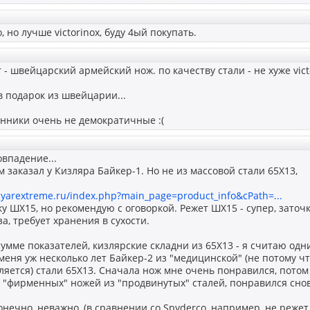
, но лучше victorinox, буду 4ый покупать.
 - швейцарский армейский нож. по качеству стали - не хуже vict
в подарок из швейцарии...
енники очень не демократичные :(
впадение...
 заказал у Кизляра Байкер-1. Но не из массовой стали 65Х13,
zlyarextreme.ru/index.php?main_page=product_info&cPath=...
 ШХ15, но рекомендую с оговоркой. Режет ШХ15 - супер, заточку
за, требует хранения в сухости.
сумме показателей, кизлярские складни из 65Х13 - я считаю о
 меня уж несколько лет Байкер-2 из "медицинской" (не потому ч
ляется) стали 65Х13. Сначала нож мне очень понравился, потом
 "фирменных" ножей из "продвинутых" сталей, понравился снов
онечно, неважно, (в сравнении со Spyderco, например, не режет 