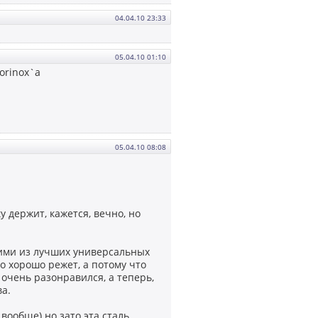
04.04.10 23:33
05.04.10 01:10
orinox`a
05.04.10 08:08
 держит, кажется, вечно, но
дними из лучших универсальных
то хорошо режет, а потому что
 очень разонравился, а теперь,
а.
вообще) но зато эта сталь