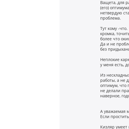
Ващета, для р
(его) оптимум
нетвердую ста
проблема.
Тут кому -что
кромка, точит
более что оки
Да и не пробл
без придыхан
Неплохие кар
у меня есть, д
Из нескладных
работы, а не 
оптимум, что 
не делали пра
наверное, год
А уважаемая м
Если простить
Кизляр умеет 