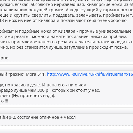
рупкая, вязкая, абсолютно нержавеющая. Кизлярские ножи из 65
ыкрашиванию режущей кромки. А ведь функций у карманного нож
 еще и крутить, сверлить, поддевать, заламывать, пробивать и т.
Х13 и нож из нее от Кизляра и показывают себя очень хорошо.
Ирбисы" и подобные ножи от Кизляра - прочные универсальные 
бы ими резать - можно и нажать посильнее, никаких проблем.
чить приемлемое качество реза их желательно-таки доводить н
ечно, но рез становится лучше, затупление происходит позже.
ерно.
ный "режик" Mora 511.
http://www.i-survive.ru/knife/virtuemart/1
у, но красив в деле. И цена его - ни о чем.
ораздо лучше чем 300 р., которых он стоит у нас.
авеет (Ну, протереть надо).
о !!!
йкер-2, состояние отличное + чехол