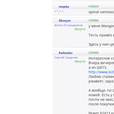
stepka
#
336929
= ^_^ =
opinel неплохо
Aborym
#
336966
Антон Огородников
у меня Wenger
Иркутск
Тесть привёз 
Здесь у них ц
Kollaider
#
336989
Сергей Смирнов
Интересное со
Иркутск
Вчера вечером
а из ШХ15.
http://www.ki
Люблю сталюку
ржавеет, зара
А вообще, по 
ножей. Есть у
почти не окис
после покупки
Режет 65Х13 к