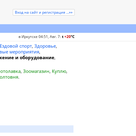
Вход на сайт и регистрация ...»»
в Иркутске 04:51, Авг. 7
:
t
+20
°
C
Ездовой спорт
,
Здоровье
,
вые мероприятия
,
жение и оборудование
,
отолавка
,
Зоомагазин
,
Куплю
,
олтовня
.