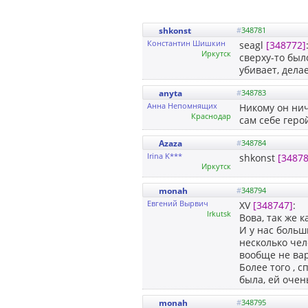
shkonst
#
348781
Константин Шишкин
seagl
[348772]
Иркутск
сверху-то был
убивает, делае
anyta
#
348783
Анна Непомнящих
Никому он нич
Краснодар
сам себе геро
Azaza
#
348784
Irina K***
shkonst
[34878
Иркутск
monah
#
348794
Евгений Вырвич
XV
[348747]
:
Irkutsk
Вова, так же 
И у нас больш
несколько чел
вообще не ва
Более того , 
была, ей очен
monah
#
348795