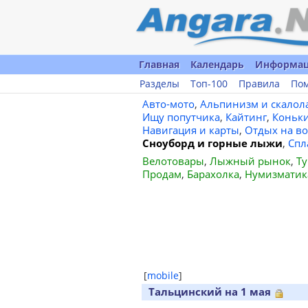
Главная
Календарь
Информа
Разделы
Топ-100
Правила
По
Авто-мото
,
Альпинизм и скалол
Ищу попутчика
,
Кайтинг
,
Коньк
Навигация и карты
,
Отдых на во
Сноуборд и горные лыжи
,
Спл
Велотовары
,
Лыжный рынок
,
Ту
Продам
,
Барахолка
,
Нумизматик
[
mobile
]
Тальцинский на 1 мая