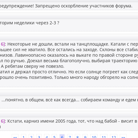
Предупреждение! Запрещено оскорбление участников форума.
торим неделики через 2-3 ?
16]
: Некоторые не дошли, встали на танцплощадке. Катали с пер
льшее сил не хватило. Все остались на заходе. Склоны все стаби
низов. Лавиноопасно оказалось на выкате по правой стороне 
ал по ручью. Доехал весьма благополучно, выбирая траекторию 
. А ребятам сверху не повезло.
катил и держал просто отлично. Но если солнце погреет как сле
прошло очень позитивно. Только много народу обгорело на солн
: ...понятно, в общем, всё как всегда... собираем команду и едем н
16]
: Кстати, карниз имени 2005 года, тот, что над бабой - висит
)
««
1
2
3
4
5
6
7
8
9
10
11
12
»»