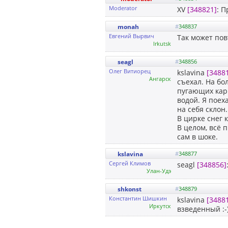
Moderator
XV
[348821]
: 
monah
#
348837
Евгений Вырвич
Так может пов
Irkutsk
seagl
#
348856
Олег Витиорец
kslavina
[3488
Ангарск
съехал. На бо
пугающих кар
водой. Я поех
на себя склон
В цирке снег 
В целом, всё 
сам в шоке.
kslavina
#
348877
Сергей Климов
seagl
[348856]
Улан-Удэ
shkonst
#
348879
Константин Шишкин
kslavina
[3488
Иркутск
взведенный :-