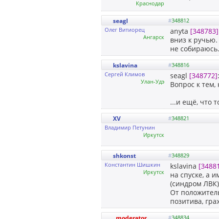
Краснодар
seagl
#
348812
Олег Витиорец
anyta
[348783]
Ангарск
вниз к ручью.
не собираюсь.
kslavina
#
348816
Сергей Климов
seagl
[348772]
Улан-Удэ
Вопрос к тем, 
...и ещё, что
XV
#
348821
Владимир Петунин
Иркутск
shkonst
#
348829
Константин Шишкин
kslavina
[3488
Иркутск
на спуске, а 
(синдром ЛВК)
От положитель
позитива, граж
moderator
#
348834