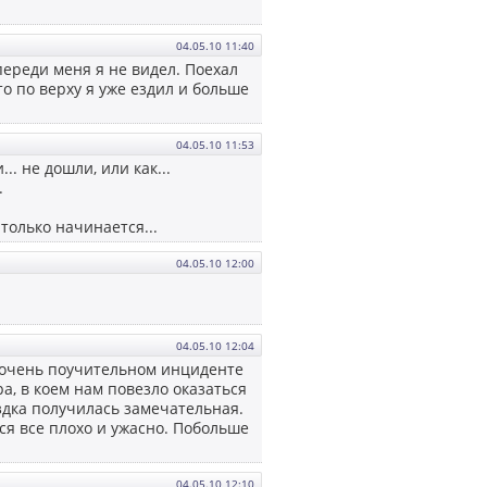
04.05.10 11:40
переди меня я не видел. Поехал
то по верху я уже ездил и больше
04.05.10 11:53
.. не дошли, или как...
.
 только начинается...
04.05.10 12:00
04.05.10 12:04
но очень поучительном инциденте
а, в коем нам повезло оказаться
здка получилась замечательная.
ся все плохо и ужасно. Побольше
04.05.10 12:10