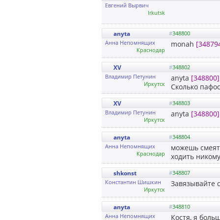
Евгений Вырвич
Irkutsk
anyta
#
348800
Анна Непомнящих
monah
[34879
Краснодар
XV
#
348802
Владимир Петунин
anyta
[348800]
Иркутск
Сколько пафос
XV
#
348803
Владимир Петунин
anyta
[348800]
Иркутск
anyta
#
348804
Анна Непомнящих
можешь смеять
Краснодар
ходить никому
shkonst
#
348807
Константин Шишкин
Завязывайте с
Иркутск
anyta
#
348810
Анна Непомнящих
Костя, я боль