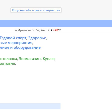
Вход на сайт и регистрация ...»»
в Иркутске 06:59, Авг. 7
:
t
+20
°
C
Ездовой спорт
,
Здоровье
,
вые мероприятия
,
ение и оборудование
,
отолавка
,
Зоомагазин
,
Куплю
,
олтовня
.