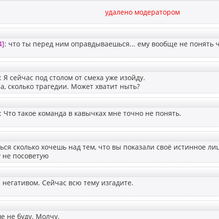
удалено модератором
4]
: что ты перед ним оправдываешься... ему вообще не понять ч
: Я сейчас под столом от смеха уже изойду.
а, сколько трагедии. Может хватит ныть?
: Что такое команда в кавычках мне точно не понять.
ся сколько хочешь над тем, что вы показали своё истинное лиц
 не посоветую
 негативом. Сейчас всю тему изгадите.
ше не буду. Молчу.