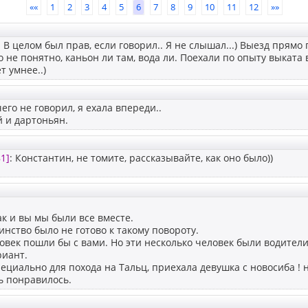
««
1
2
3
4
5
6
7
8
9
10
11
12
»»
: В целом был прав, если говорил.. Я не слышал...) Выезд прямо
о не понятно, каньон ли там, вода ли. Поехали по опыту выката 
т умнее..)
его не говорил, я ехала впереди..
й и дартоньян.
1]
: Константин, не томите, рассказывайте, как оно было))
как и вы мы были все вместе.
инство было не готово к такому повороту.
овек пошли бы с вами. Но эти несколько человек были водители
риант.
специально для похода на Тальц, приехала девушка с новосиба ! 
ь понравилось.