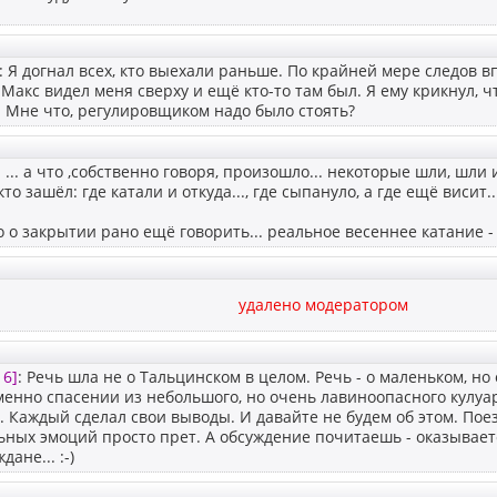
: Я догнал всех, кто выехали раньше. По крайней мере следов в
 Макс видел меня сверху и ещё кто-то там был. Я ему крикнул, ч
 Мне что, регулировщиком надо было стоять?
: ... а что ,собственно говоря, произошло... некоторые шли, шли и.
кто зашёл: где катали и откуда..., где сыпануло, а где ещё висит..
 то о закрытии рано ещё говорить... реальное весеннее катание -
удалено модератором
16]
: Речь шла не о Тальцинском в целом. Речь - о маленьком, 
именно спасении из небольшого, но очень лавиноопасного кулуар
. Каждый сделал свои выводы. И давайте не будем об этом. Пое
ных эмоций просто прет. А обсуждение почитаешь - оказывает
дане... :-)