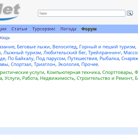
ция
Статьи
Турсервис
Погода
Форум
мощь
азание
,
Беговые лыжи
,
Велосипед
,
Горный и пеший туризм
,
и
,
Лыжный туризм
,
Любительский бег
,
Трейлраннинг
,
Массо
де
,
По Байкалу
,
Под парусом
,
Путешествия
,
Рыбалка
,
Снаряж
авы
,
Спортзал
,
Триатлон
,
Экология
,
Прочее
.
ристические услуги
,
Компьютерная техника
,
Спорттовары
,
Ф
а
,
Услуги
,
Работа
,
Недвижимость
,
Строительство и Ремонт
,
Б