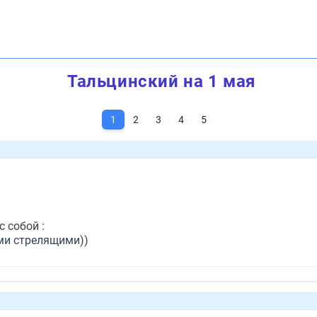
Тальцинский на 1 мая
1
2
3
4
5
 собой :
ами стрелящими))