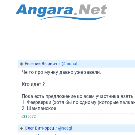
◆
Евгений Вырвич
/
@monah
Че то про мунку давно уже завели.
Кто идет ?
Пока есть предложение ко всем участника взять с
1. Феерверки (хотя бы по одному (которые палк
2. Шампанское
#
335072
◆
Олег Витиорец
/
@seagl