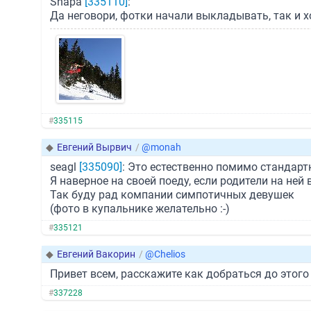
Shapa
[335110]
:
Да неговори, фотки начали выкладывать, так и х
#
335115
◆
Евгений Вырвич
/
@monah
seagl
[335090]
: Это естественно помимо стандартн
Я наверное на своей поеду, если родители на ней
Так буду рад компании симпотичных девушек
(фото в купальнике желательно :-)
#
335121
◆
Евгений Вакорин
/
@Chelios
Привет всем, расскажите как добраться до этого
#
337228