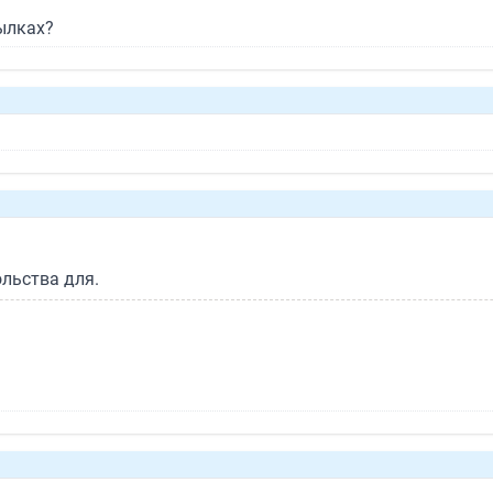
ылках?
ольства для.