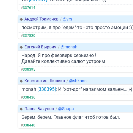
#
337614
◆
Андрей Токмачев
/
@vrs
посмотрим, я про "едем"-то - это просто эмоции :))
#
337820
◆
Евгений Вырвич
/
@monah
Народ. Я про феерверк серьезно !
Давайте коллективно салют устроим
#
338395
◆
Константин Шишкин
/
@shkonst
monah
[338395]
: И "хот-дог" напалмом зальем... ;-)
#
338436
◆
Павел Бакунов
/
@Shapa
Берем, берем. Главное флаг чтоб готов был.
#
338440