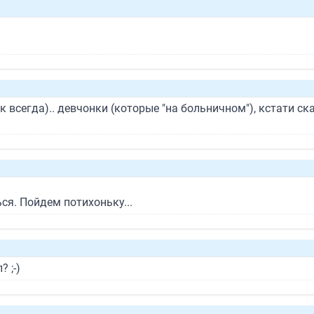
ак всегда).. девчонки (которые "на больничном"), кстати с
ся. Пойдем потихоньку...
 ;-)