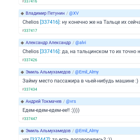
#
337416
◆
Владимир Петунин
/
@XV
Chelios
[337416]
: ну конечно же на Тальце их сей
#
337417
◆
Александр Александр
/
@alvi
Chelios
[337416]
: да, на тальцинском то их точно н
#
337426
◆
Эмиль Альмухамедов
/
@Emil_Almy
Займу место пассажира в чьей-нибудь машине :)
#
337434
◆
Андрей Токмачев
/
@vrs
Едем-едем-едем-ее!! :))))
#
337447
◆
Эмиль Альмухамедов
/
@Emil_Almy
vrs
[337447]
: то есть договорились? :))