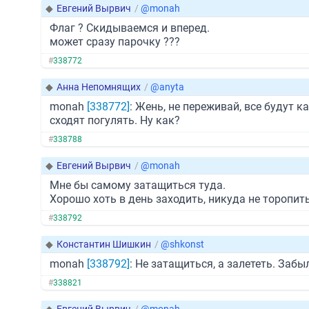
◆
Евгений Вырвич
/
@monah
Флаг ? Скидываемся и вперед.
может сразу парочку ???
#
338772
◆
Анна Непомнящих
/
@anyta
monah
[338772]
: Жень, не переживай, все будут к
сходят погулять. Ну как?
#
338788
◆
Евгений Вырвич
/
@monah
Мне бы самому затащиться туда.
Хорошо хоть в день заходить, никуда не торопить
#
338792
◆
Константин Шишкин
/
@shkonst
monah
[338792]
: Не затащиться, а залететь. Забыл?
#
338821