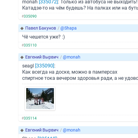
monah
[335072]
: Только из автобуса не выходить!
Катадзе-то на чём будешь? На палках или на бут
#
335090
◆
Павел Бакунов
/
@Shapa
Чё чешется уже? :)
#
335110
◆
Евгений Вырвич
/
@monah
seagl
[335090]
:
Как всегда на доске, можно в памперсах
спиртное тока вечером здоровья ради, а не удов
#
335114
◆
Евгений Вырвич
/
@monah