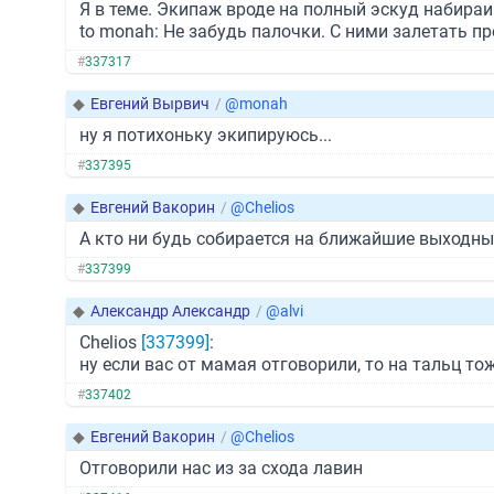
Я в теме. Экипаж вроде на полный эскуд набираи
to monah: Не забудь палочки. С ними залетать про
#
337317
◆
Евгений Вырвич
/
@monah
ну я потихоньку экипируюсь...
#
337395
◆
Евгений Вакорин
/
@Chelios
А кто ни будь собирается на ближайшие выходны
#
337399
◆
Александр Александр
/
@alvi
Chelios
[337399]
:
ну если вас от мамая отговорили, то на тальц то
#
337402
◆
Евгений Вакорин
/
@Chelios
Отговорили нас из за схода лавин