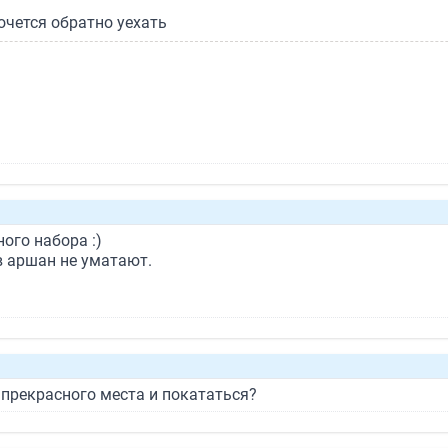
очется обратно уехать
ого набора :)
 в аршан не уматают.
 прекрасного места и покататься?