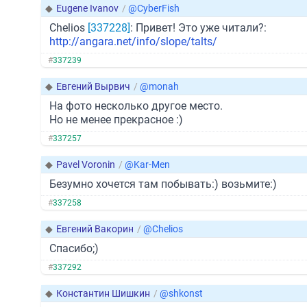
◆
Eugene Ivanov
/
@CyberFish
Chelios
[337228]
: Привет! Это уже читали?:
http://angara.net/info/slope/talts/
#
337239
◆
Евгений Вырвич
/
@monah
На фото несколько другое место.
Но не менее прекрасное :)
#
337257
◆
Pavel Voronin
/
@Kar-Men
Безумно хочется там побывать:) возьмите:)
#
337258
◆
Евгений Вакорин
/
@Chelios
Спасибо;)
#
337292
◆
Константин Шишкин
/
@shkonst