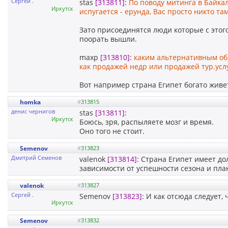
Сергей .
stas
[313811]
:
По поводу митинга в Байкал
Иркутск
испугается - ерунда, Вас просто никто та
Зато присоединятся люди которые с этого
поорать вышли.
maxp
[313810]
:
каким альтернативным об
как продажей недр или продажей тур.усл
Вот например страна Египет богато живе
homka
#
313815
денис чернигов
stas
[313811]
:
Иркутск
Боюсь, зря, распыляете мозг и время.
Оно того не стоит.
Semenov
#
313823
Дмитрий Семенов
valenok
[313814]
: Страна Египет имеет д
зависимости от успешности сезона и пла
valenok
#
313827
Сергей .
Semenov
[313823]
: И как отсюда следует,
Иркутск
Semenov
#
313832