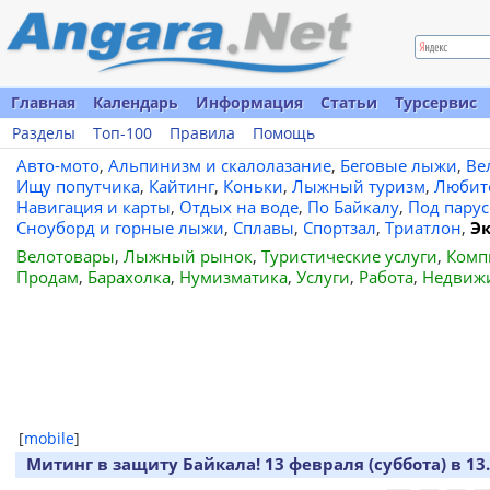
Главная
Календарь
Информация
Статьи
Турсервис
Разделы
Топ-100
Правила
Помощь
Авто-мото
,
Альпинизм и скалолазание
,
Беговые лыжи
,
Ве
Ищу попутчика
,
Кайтинг
,
Коньки
,
Лыжный туризм
,
Любит
Навигация и карты
,
Отдых на воде
,
По Байкалу
,
Под пару
Сноуборд и горные лыжи
,
Сплавы
,
Спортзал
,
Триатлон
,
Э
Велотовары
,
Лыжный рынок
,
Туристические услуги
,
Комп
Продам
,
Барахолка
,
Нумизматика
,
Услуги
,
Работа
,
Недвиж
[
mobile
]
Митинг в защиту Байкала! 13 февраля (суббота) в 13.