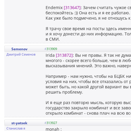
Endemix
[313647]
: Зачем считать чужое с
беспокойтесь :)) Она есть и я ее работаю.
Как уже было подмечено, я не отношусь к
Я трачу свое время на посты здесь именн
и я хочу донести до них информацию. То
в СМИ.
Semenov
#
313909
Дмитрий Семенов
Irida
[313872]
: Вы не правы. Я так не дум
многого - скорее всего больше, чем в люб
высказывания мнений. Это важно, наверн
Например - нам нужно, чтобы на БЦБК ни
условия на них, чтобы все отказались от
может быть, но какой другой вариант вы в
решить проблему.
И я еще раз повторю мысль, которую выс
государство закрыло комбинат и все заво
открыло комбинат - снова плач на всю все
st-yatsek
#
313927
Станислав я
monah :