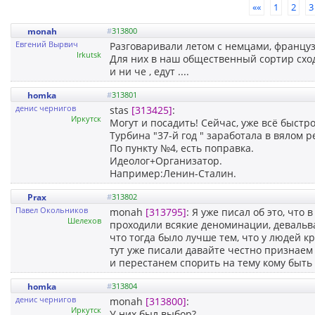
««
1
2
3
monah
#
313800
Евгений Вырвич
Разговаривали летом с немцами, францу
Irkutsk
Для них в наш общественный сортир сход
и ни че , едут ....
homka
#
313801
денис чернигов
stas
[313425]
:
Иркутск
Могут и посадить! Сейчас, уже всё быстро
Турбина "37-й год " заработала в вялом 
По пункту №4, есть поправка.
Идеолог+Организатор.
Например:Ленин-Сталин.
Prax
#
313802
Павел Окольников
monah
[313795]
: Я уже писал об это, что
Шелехов
проходили всякие деноминации, девальва
что тогда было лучше тем, что у людей к
тут уже писали давайте честно призн
и перестанем спорить на тему кому быть
homka
#
313804
денис чернигов
monah
[313800]
:
Иркутск
У них был выбор?