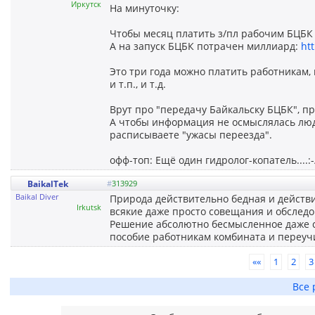
Иркутск
На минуточку:
Чтобы месяц платить з/пл рабочим БЦБК 
А на запуск БЦБК потрачен миллиард:
ht
Это три года можно платить работникам, 
и т.п., и т.д.
Врут про "передачу Байкальску БЦБК", про
А чтобы информация не осмыслялась люд
расписываете "ужасы переезда".
офф-топ: Ещё один гидролог-копатель....:-
BaikalTek
#
313929
Baikal Diver
Природа действительно бедная и действи
Irkutsk
всякие даже просто совещания и обследов
Решение абсолютно бесмысленное даже с
пособие работникам комбината и переучи
««
1
2
3
Все 