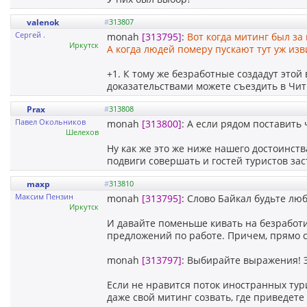
valenok
#
313807
Сергей .
monah
[313795]
:
Вот когда митинг был за
Иркутск
А когда людей померу пускают тут уж изв
+1. К тому же безработные создадут этой
доказательствами можете съездить в Чи
Prax
#
313808
Павел Окольников
monah
[313800]
: А если рядом поставить
Шелехов
Ну как же это же ниже нашего достоинст
подвиги совершать и гостей туристов зас
maxp
#
313810
Максим Пензин
monah
[313795]
: Слово Байкал будьте лю
Иркутск
И давайте поменьше кивать на безработицу
предложений по работе. Причем, прямо с
monah
[313797]
: Выбирайте выражения! Э
Если не нравится поток иностранных тур
даже свой митинг созвать, где приведете