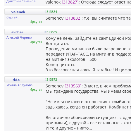
Дмитрий Семенов
valenok
[313827]
: Отсюда следует ответ н
valenok
#
313834
Сергей .
Semenov
[313832]
: т.е. вы считаете что т
Иркутск
avcher
#
313839
Алексей Черных
Кому не лень. Зайдите на сайт Единой Ро
Иркутск
Вот цитата:
Проведение митингов было разрешено го
передает ИТАР-ТАСС, на митинг в подде
на митинг экологов – 500
Конец цитаты.
Это бессовесная ложь. Я там был! И циф
Irida
#
313872
Ирина Абдулова
Semenov
[313569]
: Знаете, в чем проблем
Иркутск
Мы граждане государства, мы имеем свое 
"Не имея никакого отношения к комбинату
задыхаюсь, когда он работает. Комбинат 
Вы отлично обрисовали ситуацию - с одно
привыкли), с другой - все остальные - ко
И те и другие - никто...