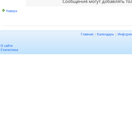
Сообщения могут добавлять то
Наверх
Главная
|
Календарь
|
Информ
О сайте
Статистика