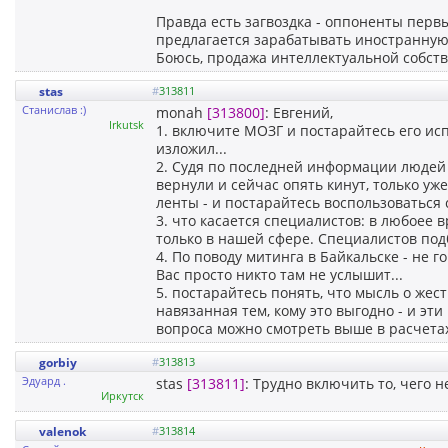
Правда есть загвоздка - оппоненты пер
предлагается зарабатывать иностранную 
Боюсь, продажа интеллектуальной собств
stas
#
313811
Станислав :)
monah
[313800]
: Евгений,
Irkutsk
1. включите МОЗГ и постарайтесь его ис
изложил...
2. Судя по последней информации людей 
вернули и сейчас опять кинут, только уж
ленты - и постарайтесь воспользоваться
3. что касается специалистов: в любоее 
только в нашей сфере. Специалистов под
4. По поводу митинга в Байкальске - не г
Вас просто никто там не услышит...
5. постарайтесь понять, что мысль о жес
навязанная тем, кому это выгодно - и э
вопроса можно смотреть выше в расчетах
gorbiy
#
313813
Эдуард .
stas
[313811]
: Трудно включить то, чего н
Иркутск
valenok
#
313814