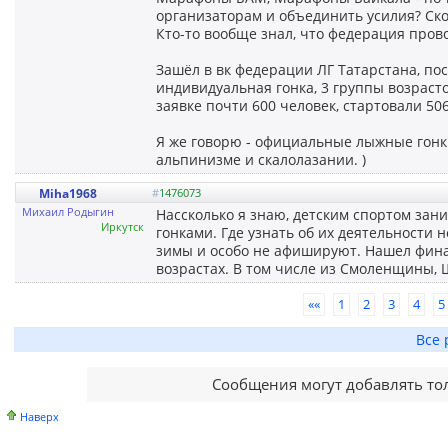
организаторам и объединить усилия? Ск
Кто-то вообще знал, что федерация прово
Зашёл в вк федерации ЛГ Татарстана, по
индивидуальная гонка, 3 группы возрастов
заявке почти 600 человек, стартовали 506
Я же говорю - официальные лыжные гонки 
альпинизме и скалолазании. )
Miha1968
#
1476073
Михаил Родыгин
Нассколько я знаю, детским спортом зан
Иркутск
гонками. Где узнать об их деятельности
зимы и особо не афишируют. Нашел финал
возрастах. В том числе из Смоленщины, 
««
1
2
3
4
5
Все 
Сообщения могут добавлять то
Наверх