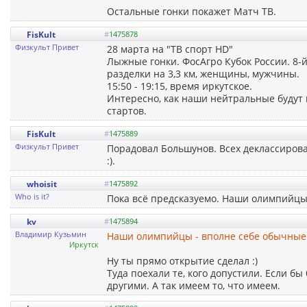
Остальные гонки покажет Матч ТВ.
FisKult
#
1475878
Физкульт Привет
28 марта на "ТВ спорт HD"
Лыжные гонки. ФосАгро Кубок России. 8-
разделки на 3,3 км, женщины, мужчины.
15:50 - 19:15, время иркутское.
Интересно, как наши нейтральные будут
стартов.
FisKult
#
1475889
Физкульт Привет
Порадовал Большунов. Всех деклассирова
:).
whoisit
#
1475892
Who is it?
Пока всё предсказуемо. Наши олимпийцы 
kv
#
1475894
Владимир Кузьмин
Наши олимпийцы - вполне себе обычные 
Иркутск
Ну ты прямо открытие сделал :)
Туда поехали те, кого допустили. Если бы
другими. А так имеем то, что имеем.