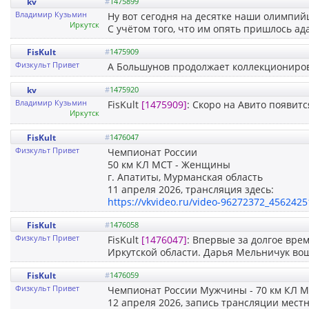
kv
#
1475899
Владимир Кузьмин
Ну вот сегодня на десятке наши олимпийц
Иркутск
С учётом того, что им опять пришлось ад
FisKult
#
1475909
Физкульт Привет
А Большунов продолжает коллекциониров
kv
#
1475920
Владимир Кузьмин
FisKult
[1475909]
: Скоро на Авито появит
Иркутск
FisKult
#
1476047
Физкульт Привет
Чемпионат России
50 км КЛ МСТ - Женщины
г. Апатиты, Мурманская область
11 апреля 2026, трансляция здесь:
https://vkvideo.ru/video-96272372_4562425
FisKult
#
1476058
Физкульт Привет
FisKult
[1476047]
: Впервые за долгое вр
Иркутской области. Дарья Мельничук вош
FisKult
#
1476059
Физкульт Привет
Чемпионат России Мужчины - 70 км КЛ М
12 апреля 2026, запись трансляции местн