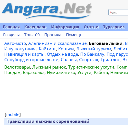
Главная
Календарь
Информация
Статьи
Турсервис
Разделы
Топ-100
Правила
Помощь
Авто-мото
,
Альпинизм и скалолазание
,
Беговые лыжи
,
В
Ищу попутчика
,
Кайтинг
,
Коньки
,
Лыжный туризм
,
Любит
Навигация и карты
,
Отдых на воде
,
По Байкалу
,
Под пару
Сноуборд и горные лыжи
,
Сплавы
,
Спортзал
,
Триатлон
,
Эк
Велотовары
,
Лыжный рынок
,
Туристические услуги
,
Комп
Продам
,
Барахолка
,
Нумизматика
,
Услуги
,
Работа
,
Недвиж
[
mobile
]
Трансляции лыжных соревнований