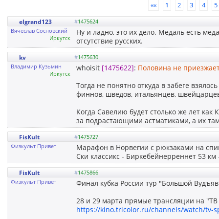
««
1
2
3
4
5
elgrand123
#
1475624
Вячеслав Сосновский
Ну и ладно, это их дело. Медаль есть ме
Иркутск
отсутствие русских.
kv
#
1475630
Владимир Кузьмин
whoisit
[1475622]
:
Половина не приезжает
Иркутск
Тогда не понятно откуда в забеге взялось
финнов, шведов, итальянцев, швейцарцев 
Когда Савелию будет столько же лет как 
за подрастающими астматиками, а их там
FisKult
#
1475727
Физкульт Привет
Марафон в Норвегии с рюкзаками на спи
Ски классикс - Биркебейнерреннет 53 км 
FisKult
#
1475866
Физкульт Привет
Финал кубка России тур "Большой Вудъяв
28 и 29 марта прямые трансляции на "ТВ
https://kino.tricolor.ru/channels/watch/tv-