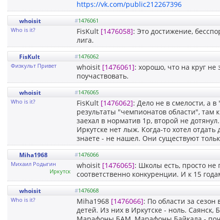
https://vk.com/public212267396
whoisit
#
1476061
Who is it?
FisKult
[1476058]
: Это достижение, бесспо
лига.
FisKult
#
1476062
Физкульт Привет
whoisit
[1476061]
: хорошо, что на круг н
поучаствовать.
whoisit
#
1476065
Who is it?
FisKult
[1476062]
: Дело не в смелости, а 
результаты "чемпионатов области", там к
заехал в норматив 1р, второй не дотянул
Иркутске нет лыж. Когда-то хотел отдать
знаете - не нашел. Они существуют тольк
Miha1968
#
1476066
Михаил Родыгин
whoisit
[1476065]
: Школы есть, просто не
Иркутск
соответственно конкуренции. И к 15 год
whoisit
#
1476068
Who is it?
Miha1968
[1476066]
: По области за сезон
детей. Из них в Иркутске - ноль. Саянск, 
Марафоны БАМ, Марафоны Байкала - поче