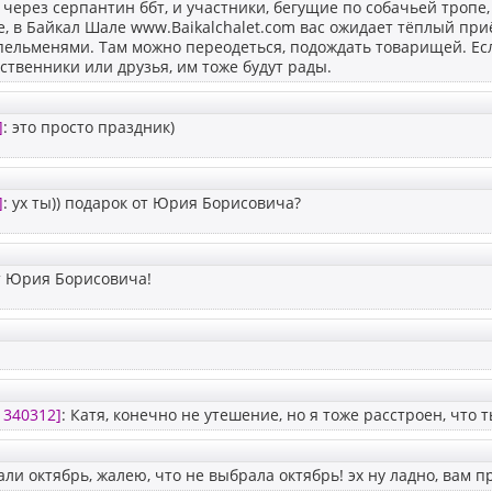
т через серпантин ббт, и участники, бегущие по собачьей тропе
е, в Байкал Шале www.Baikalchalet.com вас ожидает тёплый при
ельменями. Там можно переодеться, подождать товарищей. Есл
ственники или друзья, им тоже будут рады.
]
: это просто праздник)
]
: ух ты)) подарок от Юрия Борисовича?
т Юрия Борисовича!
1340312]
: Катя, конечно не утешение, но я тоже расстроен, что ты
али октябрь, жалею, что не выбрала октябрь! эх ну ладно, вам 