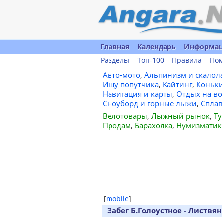
Главная
Календарь
Информа
Разделы
Топ-100
Правила
По
Авто-мото
,
Альпинизм и скалол
Ищу попутчика
,
Кайтинг
,
Коньк
Навигация и карты
,
Отдых на во
Сноуборд и горные лыжи
,
Спла
Велотовары
,
Лыжный рынок
,
Ту
Продам
,
Барахолка
,
Нумизматик
[
mobile
]
Забег Б.Голоустное - Листвян