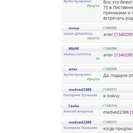
Артём Кухаренко
Все, кто бежи
Иркутск
75 в Листвянк
пряниками и п
встречать род
mrrus
#
1340305
rustam gimatdinov
arter
[1340299
иркутск
MbIW
#
1340306
Vitaliya Lisichkina
arter
[1340299
Irk
arter
#
1340308
Артём Кухаренко
Да, подарок о
Иркутск
medved2388
#
1340312
Екатерина Лукашева
я плАчу
Lesha
#
1340314
Алексей Антропов
medved2388
[
medved2388
#
1340315
Екатерина Лукашева
когда предлаг