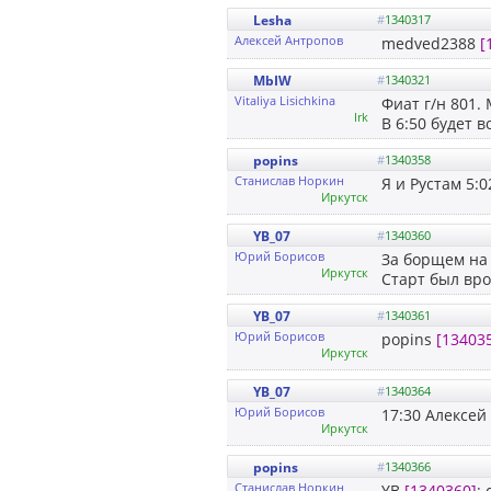
Lesha
#
1340317
Алексей Антропов
medved2388
[
MbIW
#
1340321
Vitaliya Lisichkina
Фиат г/н 801.
Irk
В 6:50 будет 
popins
#
1340358
Cтанислав Норкин
Я и Рустам 5:0
Иркутск
YB_07
#
1340360
Юрий Борисов
За борщем на 
Иркутск
Старт был врод
YB_07
#
1340361
Юрий Борисов
popins
[13403
Иркутск
YB_07
#
1340364
Юрий Борисов
17:30 Алексей
Иркутск
popins
#
1340366
Cтанислав Норкин
YB
[1340360]
: