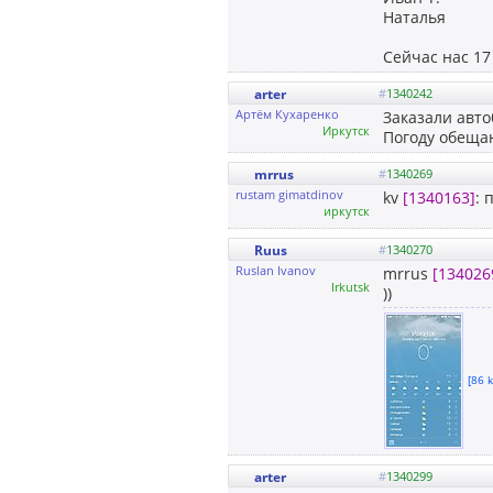
Наталья
Сейчас нас 1
arter
#
1340242
Артём Кухаренко
Заказали авто
Иркутск
Погоду обещаю
mrrus
#
1340269
rustam gimatdinov
kv
[1340163]
: 
иркутск
Ruus
#
1340270
Ruslan Ivanov
mrrus
[134026
Irkutsk
))
[86 k
arter
#
1340299