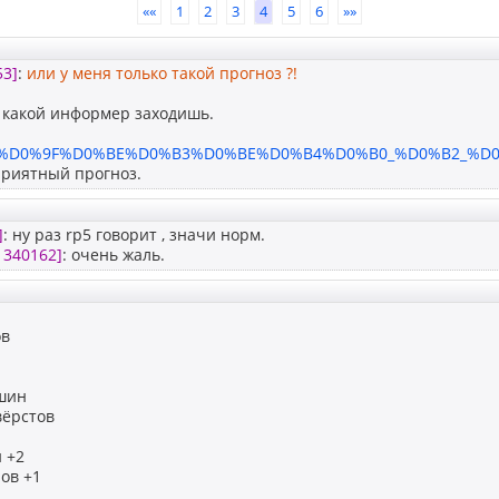
««
1
2
3
4
5
6
»»
53]
:
или у меня только такой прогноз ?!
 какой информер заходишь.
.ru/%D0%9F%D0%BE%D0%B3%D0%BE%D0%B4%D0%B0_%D0%B2_%D0
приятный прогноз.
]
: ну раз rp5 говорит , значи норм.
1340162]
: очень жаль.
ов
шин
вёрстов
 +2
ов +1