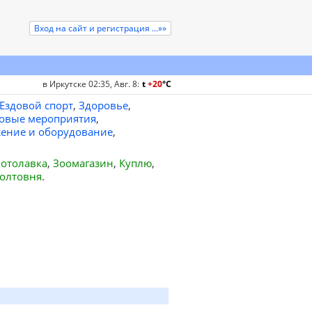
Вход на сайт и регистрация ...»»
в Иркутске 02:35, Авг. 8
:
t
+20
°
C
Ездовой спорт
,
Здоровье
,
овые мероприятия
,
ение и оборудование
,
отолавка
,
Зоомагазин
,
Куплю
,
олтовня
.