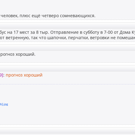
7 человек, плюс ещё четверо сомневающихся.
бус на 17 мест за 8 тыр. Отправление в субботу в 7-00 от Дома
т ветренную, так что шапочки, перчатки, ветровки не помеша
прогноз хороший.
9]
:
прогноз хороший
b].jpg