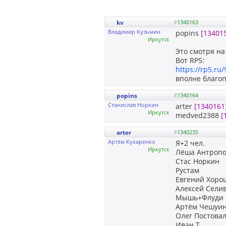
kv
#
1340163
Владимир Кузьмин
popins
[13401
Иркутск
Это смотря на
Вот RP5:
https://rp5
вполне благо
popins
#
1340164
Cтанислав Норкин
arter
[1340161
Иркутск
medved2388
[
arter
#
1340235
Артём Кухаренко
Я+2 чел.
Иркутск
Лёша Антроп
Стас Норкин
Рустам
Евгений Хоро
Алексей Сели
Мышь+Флуди
Артём Чешуин
Олег Постовал
Иван Т.