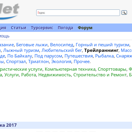
ция
Статьи
Турсервис
Погода
Форум
мощь
азание
,
Беговые лыжи
,
Велосипед
,
Горный и пеший туризм
,
и
,
Лыжный туризм
,
Любительский бег
,
Трейлраннинг
,
Масс
де
,
По Байкалу
,
Под парусом
,
Путешествия
,
Рыбалка
,
Снаряж
вы
,
Спортзал
,
Триатлон
,
Экология
,
Прочее
.
ристические услуги
,
Компьютерная техника
,
Спорттовары
,
Ф
а
,
Услуги
,
Работа
,
Недвижимость
,
Строительство и Ремонт
,
Б
ка 2017