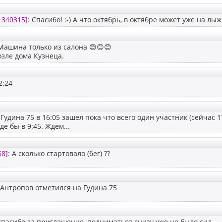
1340315]
: Спасибо! :-) А что октябрь, в октябре может уже на лыж
 Машина только из салона 😊😊😊
возле дома Кузнеца.
2:24
Гудина 75 в 16:05 зашел пока что всего один участник (сейчас 17
е бы в 9:45. Ждем...
58]
: А сколько стартовало (бег) ??
 Антропов отметился на Гудина 75
 спасибо за приглашение, подниматься снизу уже не было сил.