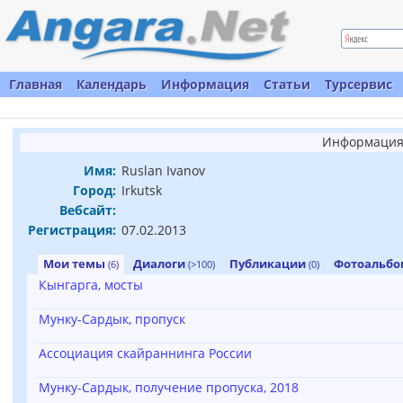
Главная
Календарь
Информация
Статьи
Турсервис
Информация 
Имя:
Ruslan Ivanov
Город:
Irkutsk
Вебсайт:
Регистрация:
07.02.2013
Мои темы
Диалоги
Публикации
Фотоальб
(6)
(>100)
(0)
Кынгарга, мосты
Мунку-Сардык, пропуск
Ассоциация скайраннинга России
Мунку-Сардык, получение пропуска, 2018