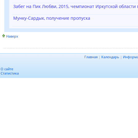
Забег на Пик Любви, 2015, чемпионат Иркутской области 
Мунку-Сардык, получение пропуска
Наверх
Главная
|
Календарь
|
Информ
О сайте
Статистика