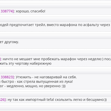
1338774]
: хорошо, спасибо!
людей предпочитает трейл, вместо марафона по асфальту через
ет другому.
]
: ничто не мешает мне пробежать марафон через неделю:) посл
жить эту чертову набережную
1338823]
: Утюжить - не наговаривай на себя.
и быстро - как стрела выпущенная из лука!
г - медленно, мощно, но уверенно :)))
826]
: ну так как импортный tefal скользить легко и бесшумно:))