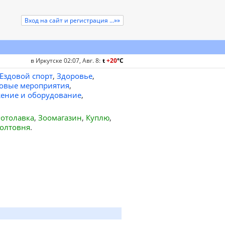
Вход на сайт и регистрация ...»»
в Иркутске 02:07, Авг. 8
:
t
+20
°
C
Ездовой спорт
,
Здоровье
,
овые мероприятия
,
ение и оборудование
,
отолавка
,
Зоомагазин
,
Куплю
,
олтовня
.