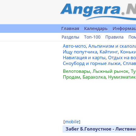
Главная
Календарь
Информа
Разделы
Топ-100
Правила
По
Авто-мото
,
Альпинизм и скалол
Ищу попутчика
,
Кайтинг
,
Коньк
Навигация и карты
,
Отдых на во
Сноуборд и горные лыжи
,
Спла
Велотовары
,
Лыжный рынок
,
Ту
Продам
,
Барахолка
,
Нумизматик
[
mobile
]
Забег Б.Голоустное - Листвян