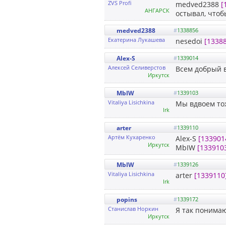
ZVS Profi
medved2388
[
АНГАРСК
остывал, чтобы
medved2388
#
1338856
Екатерина Лукашева
nesedoi
[1338
Alex-S
#
1339014
Алексей Селиверстов
Всем добрый в
Иркутск
MbIW
#
1339103
Vitaliya Lisichkina
Мы вдвоем то
Irk
arter
#
1339110
Артём Кухаренко
Alex-S
[133901
Иркутск
MbIW
[133910
MbIW
#
1339126
Vitaliya Lisichkina
arter
[1339110
Irk
popins
#
1339172
Cтанислав Норкин
Я так понимаю
Иркутск