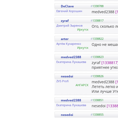
DeClave
#
1338788
Евгений Хорошин
medved2388
[
zyraf
#
1338817
Дмитрий Зырянов
Ого, сколько 
Иркутск
arter
#
1338822
Артём Кухаренко
Одно не меша
Иркутск
medved2388
#
1338823
Екатерина Лукашева
zyraf
[1338817
приятнее утю
nesedoi
#
1338826
ZVS Profi
medved2388
[
АНГАРСК
Лететь легко 
Или лучше Утю
medved2388
#
1338851
Екатерина Лукашева
nesedoi
[1338
nesedoi
#
1338855