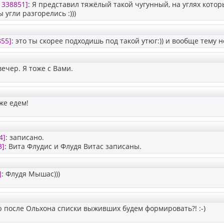
1338851]
: Я представил тяжёлый такой чугунный, на углях кото
 угли разгорелись :)))
855]
: это ты скорее подходишь под такой утюг:)) и вообще тему 
ечер. Я тоже с Вами.
же едем!
4]
: записано.
3]
: Вита Флудис и Флудя Витас записаны.
]
: Флудя Мышас)))
 после Ольхона списки выживших будем формировать?! :-)