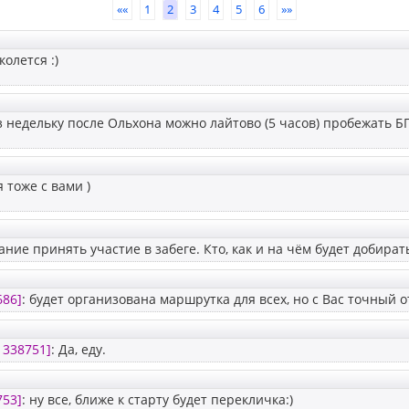
««
1
2
3
4
5
6
»»
колется :)
з недельку после Ольхона можно лайтово (5 часов) пробежать БГ
я тоже с вами )
ание принять участие в забеге. Кто, как и на чём будет добират
686]
: будет организована маршрутка для всех, но с Вас точный от
1338751]
: Да, еду.
753]
: ну все, ближе к старту будет перекличка:)