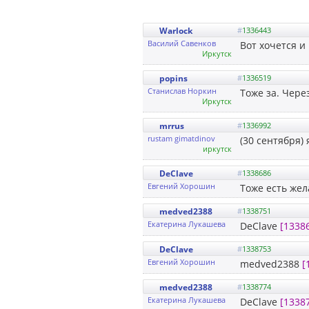
Warlock
#
1336443
Василий Савенков
Вот хочется и 
Иркутск
popins
#
1336519
Cтанислав Норкин
Тоже за. Чере
Иркутск
mrrus
#
1336992
rustam gimatdinov
(30 сентября) 
иркутск
DeClave
#
1338686
Евгений Хорошин
Тоже есть жел
medved2388
#
1338751
Екатерина Лукашева
DeClave
[1338
DeClave
#
1338753
Евгений Хорошин
medved2388
[
medved2388
#
1338774
Екатерина Лукашева
DeClave
[1338