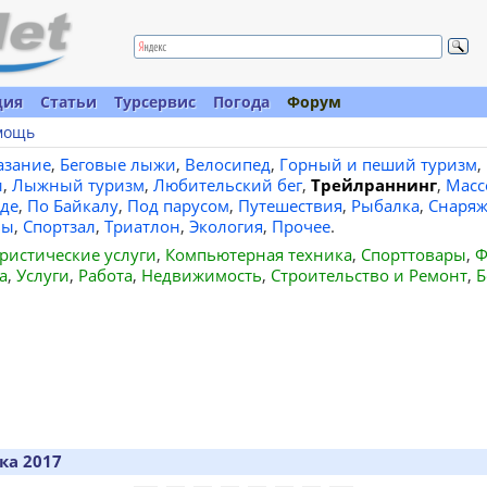
ция
Статьи
Турсервис
Погода
Форум
мощь
азание
,
Беговые лыжи
,
Велосипед
,
Горный и пеший туризм
,
и
,
Лыжный туризм
,
Любительский бег
,
Трейлраннинг
,
Масс
де
,
По Байкалу
,
Под парусом
,
Путешествия
,
Рыбалка
,
Снаряж
вы
,
Спортзал
,
Триатлон
,
Экология
,
Прочее
.
ристические услуги
,
Компьютерная техника
,
Спорттовары
,
Ф
а
,
Услуги
,
Работа
,
Недвижимость
,
Строительство и Ремонт
,
Б
ка 2017