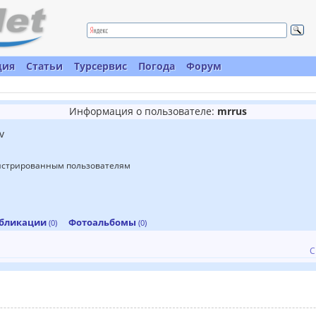
ция
Статьи
Турсервис
Погода
Форум
Информация о пользователе:
mrrus
v
гистрированным пользователям
бликации
Фотоальбомы
(0)
(0)
С