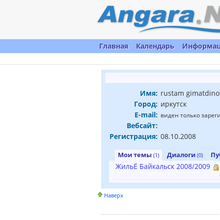
Главная
Календарь
Информа
Имя:
rustam gimatdino
Город:
иркутск
E-mail:
виден только заре
Вебсайт:
Регистрация:
08.10.2008
Мои темы
Диалоги
Пу
(1)
(0)
ЖильЁ Байкальск 2008/2009
Наверх