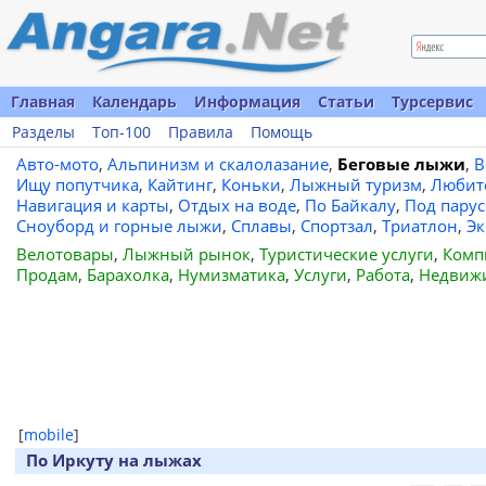
Главная
Календарь
Информация
Статьи
Турсервис
Разделы
Топ-100
Правила
Помощь
Авто-мото
,
Альпинизм и скалолазание
,
Беговые лыжи
,
В
Ищу попутчика
,
Кайтинг
,
Коньки
,
Лыжный туризм
,
Любит
Навигация и карты
,
Отдых на воде
,
По Байкалу
,
Под пару
Сноуборд и горные лыжи
,
Сплавы
,
Спортзал
,
Триатлон
,
Эк
Велотовары
,
Лыжный рынок
,
Туристические услуги
,
Комп
Продам
,
Барахолка
,
Нумизматика
,
Услуги
,
Работа
,
Недвиж
[
mobile
]
По Иркуту на лыжах