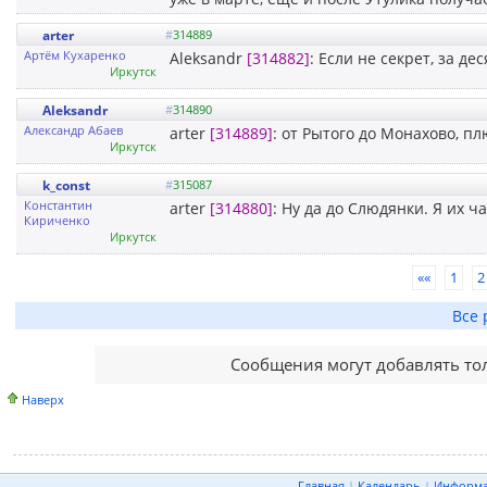
arter
#
314889
Артём Кухаренко
Aleksandr
[314882]
: Если не секрет, за д
Иркутск
Aleksandr
#
314890
Александр Абаев
arter
[314889]
: от Рытого до Монахово, п
Иркутск
k_const
#
315087
Константин
arter
[314880]
: Ну да до Слюдянки. Я их ча
Кириченко
Иркутск
««
1
2
Все 
Сообщения могут добавлять то
Наверх
Главная
|
Календарь
|
Информ