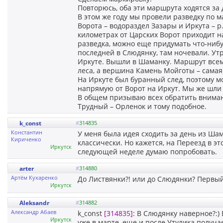
Повторюсь, оба эти маршрута ходятся за 
В этом же году мы провели разведку по м
Ворота – водораздел Зазары и Иркута – р
километрах от Царских Ворот приходит н
разведка, можно еще придумать что-нибу
последней в Слюдянку, там ночевали. Ут
Иркуте. Вышли в Шаманку. Маршрут всем 
леса, а вершина Камень Мойготы – самая 
На Иркуте был буранный след, поэтому 
напрямую от Ворот на Иркут. Мы же шли
В общем призываю всех обратить вниман
Трудный – Орленок и тому подобное.
k_const
#
314835
Константин
У меня была идея сходить за день из Шам
Кириченко
классически. Но кажется, на Переезд в эт
Иркутск
следующей неделе думаю попробовать.
arter
#
314880
Артём Кухаренко
До Листвянки?! или до Слюдянки? Первый 
Иркутск
Aleksandr
#
314882
Александр Абаев
k_const
[314835]
: В Слюдянку наверное?:) 
Иркутск
уже в марте, еще и после Утулика получае