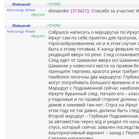
Aleksandr
#
313432
Александр Абаев
Alexander
[313421]
: Спасибо за участие! 
Иркутск
Aleksandr
#
314762
Александр Абаев
Собрался написать о маршрутах по Иркут
Иркутск
Иркут сам по себе приятен для прогулок
торосообразованием, но и в этом случае 
быть к этому готовым. К концу февраля 
уходящий вверх по реке. След сглаживает
След идет от Шаманки вверх (из Шаманки 
Шаманке у навесного моста на правом бер
принципе терпимо, красота реки требует
Наиболее логичны два маршрута: Глубок
могут потребовать большого времени и н
Маршрут с Подкаменной сейчас наиболее 
Иркуте буранный след. Начало его – клас
у подножья и по правой стороне долины 
домов и зимовий там нет. Спуск на Иркут
этом году не так давно, должны быть след
Второй маршрут – Глубокая Подкаменная,
за автомостом через ж/д и уходил по на
спуск, который сейчас завален последстви
Альтернативный вариант – заход с Перее
Сделаем маркировку.