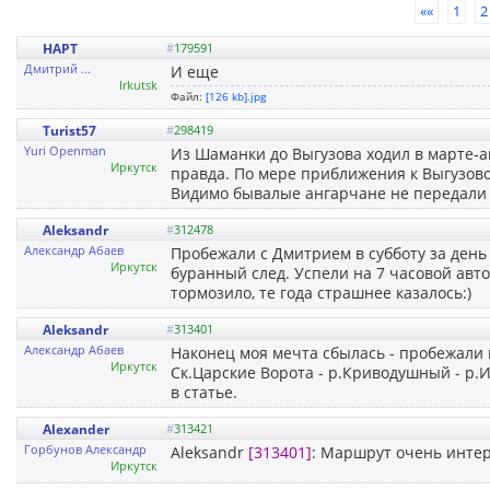
««
1
2
HAPT
#
179591
Дмитрий ...
И еще
Irkutsk
Файл:
[126 kb].jpg
Turist57
#
298419
Yuri Openman
Из Шаманки до Выгузова ходил в марте-ап
Иркутск
правда. По мере приближения к Выгузов
Видимо бывалые ангарчане не передали 
Aleksandr
#
312478
Александр Абаев
Пробежали с Дмитрием в субботу за день
Иркутск
буранный след. Успели на 7 часовой авто
тормозило, те года страшнее казалось:)
Aleksandr
#
313401
Александр Абаев
Наконец моя мечта сбылась - пробежали 
Иркутск
Ск.Царские Ворота - р.Криводушный - р
в статье.
Alexander
#
313421
Горбунов Александр
Aleksandr
[313401]
: Маршрут очень инте
Иркутск